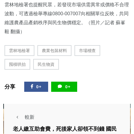
雲林地檢署也提醒民眾，若發現市場供需異常或價格不合理
波動，可透過檢舉專線0800-007007向相關單位反映，共同
維護農產品產銷秩序與民生物價穩定。（照片／記者 蘇峯
毅 翻攝）
雲林地檢署
農業包裝材料
市場稽查
囤積哄抬
民生物資
分享
0+
0+
較新
老人繳互助會費，死後家人卻領不到錢 國民