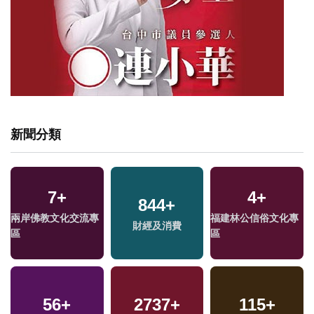
新聞分類
7
+
4
+
844
+
兩岸佛教文化交流專
福建林公信俗文化專
財經及消費
區
區
56
+
2737
+
115
+