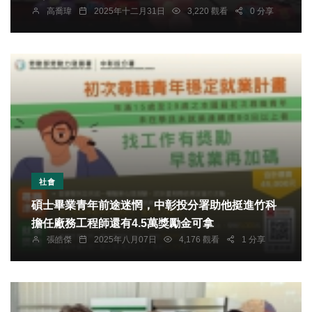
高喬瑋
2025年十二月31日
3,220 觀看
0 分享
社會
碩士畢業青年前途迷惘，中彰投分署助他挺進竹科
擔任廠務工程師還有4.5萬獎勵金可拿
張皓傑
2025年八月07日
4,176 觀看
1 分享