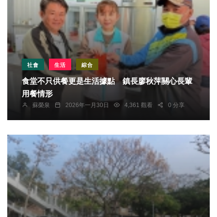
社會
生活
綜合
食堂不只供餐更是生活據點 鎮長廖秋萍關心長輩
用餐情形
蘇榮泉
2026年一月30日
4,361 觀看
0 分享