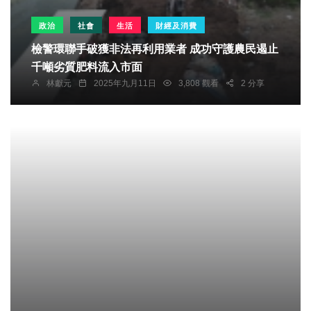
政治
社會
生活
財經及消費
檢警環聯手破獲非法再利用業者 成功守護農民遏止
千噸劣質肥料流入市面
林獻元
2025年九月11日
3,808 觀看
2 分享