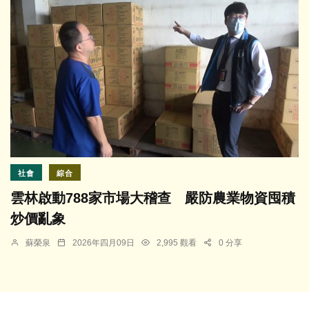
社會
綜合
雲林啟動788家市場大稽查 嚴防農業物資囤積
炒價亂象
蘇榮泉
2026年四月09日
2,995 觀看
0 分享