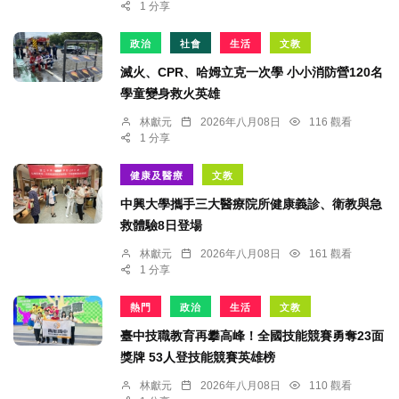
1 分享
政治
社會
生活
文教
滅火、CPR、哈姆立克一次學 小小消防營120名
學童變身救火英雄
林獻元
2026年八月08日
116 觀看
1 分享
健康及醫療
文教
中興大學攜手三大醫療院所健康義診、衛教與急
救體驗8日登場
林獻元
2026年八月08日
161 觀看
1 分享
熱門
政治
生活
文教
臺中技職教育再攀高峰！全國技能競賽勇奪23面
獎牌 53人登技能競賽英雄榜
林獻元
2026年八月08日
110 觀看