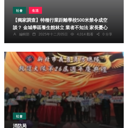
社會
生活
【獨家調查】特種行業距離學校500米禁令成空
談？ 金城學區養生館林立 業者不知法 家長憂心
編輯部
2025年十二月05日
4,014 觀看
0 分享
社會
消防局