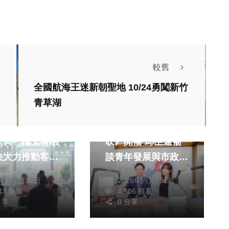
較舊
全國航海王迷新朝聖地 10/24勇闖新竹
青草湖
社會
社會
義民廟113年
新竹市《WOW大風
大典 楊文科感
吹》開播 邱臣遠暢
央大力推動客家
談青年發展與市政建
銘德
鄭銘德
設
24年三月30日
2025年六月15日
643 觀看
4,506 觀看
分享
0 分享
社會
生活