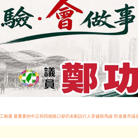
完工兩週 最重要的中正與四德路口卻仍未劃設行人穿越斑馬線 民進黨市