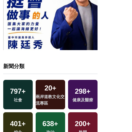
新聞分類
20
+
797
+
298
+
5
+
交
兩岸道教文化交
社會
健康及醫療
綜藝
流專區
1
+
401
+
638
+
200
+
福建林公信俗文