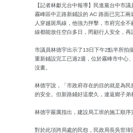
【記者林獻元台中報導】民進黨台中市議
霧峰區中正路新鋪設的 AC 路面已完工
人穿越斑馬線，他強力抨擊，市府完全不
線都能放任空白多日，罔顧行人安全，再
市議員林德宇出示了13日下午2點半所拍
重新鋪設完工已過2週，位於霧峰市中心
沒畫。
林德宇說，「市政府存在的目的就是為民
7
+
7
+
19
+
12
+
391
的安全。但新路鋪好這麼久，連返鄉子弟
動
海峽論壇專區
2024立委選戰
司法放大鏡
文教
林德宇嚴厲指出，建設局工班的施工順序
2
+
0
+
6
+
對於此項跨局處的民怨，民政局長吳世瑋