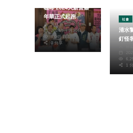
咖啡 2024大新營嘉
年華正式起跑
社會
黃永豐
清水
2024年十月30日
8,045 觀看
釘怪
0 分享
林
20
6,
1 