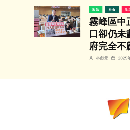
政治
社會
生
霧峰區中
口卻仍未
府完全不
林獻元
202