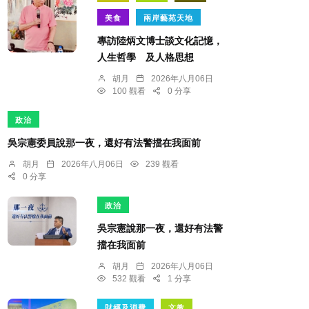
美食
兩岸藝苑天地
專訪陸炳文博士談文化記憶，
人生哲學 及人格思想
胡月
2026年八月06日
100 觀看
0 分享
政治
吳宗憲委員說那一夜，還好有法警擋在我面前
胡月
2026年八月06日
239 觀看
0 分享
政治
吳宗憲說那一夜，還好有法警
擋在我面前
胡月
2026年八月06日
532 觀看
1 分享
財經及消費
文教