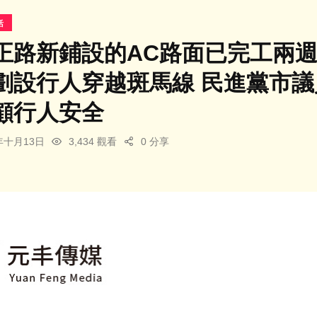
活
正路新鋪設的AC路面已完工兩週
劃設行人穿越斑馬線 民進黨市
顧行人安全
5年十月13日
3,434 觀看
0 分享