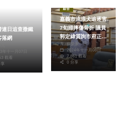
綜合
嘉義市流浪犬追逐害
7旬婦摔傷骨折 議員
警連日追查撒鐵
郭定緯質詢市府正視
客落網
蘇榮泉
提高TNVR量能
獻元
2024年十一月08日
23年十一月07日
7,861 觀看
253 觀看
0 分享
分享