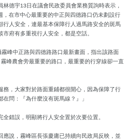
員林德宇13日在議會民政委員會業務質詢時表示，
兩週，在市中心最重要的中正與四德路口仍未劃設行
顧行人安全，連最基本保障行人過馬路安全的斑馬
談市府有多重視行人安全，都是空話。
攝霧峰中正路與四德路路口最新畫面，指出該路面
、霧峰農會旁最重要的路口，最重要的行穿線卻一直
服務，大家對於路面重鋪都很開心，因為保障了行
2
+
+
290
+
238
+
都在問：『為什麼沒有斑馬線？』」
兩岸佛教文化
財經及消費
旅遊
流專區
完全錯誤，明顯將行人安全置於次要位置。
8
+
10
+
0
+
回應說，霧峰區長張慶庸已持續向民政局反映，並