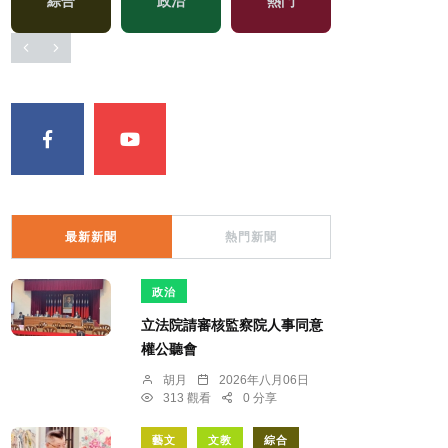
綜合
政治
熱門
化專區
最新新聞
熱門新聞
政治
立法院請審核監察院人事同意
權公聽會
胡月
2026年八月06日
313 觀看
0 分享
藝文
文教
綜合