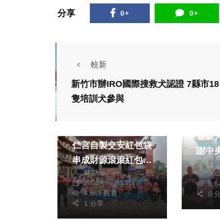
分享
0+
0+
較新
新竹市辦IRO國際搜救犬認證 7縣市18
隻培訓犬參與
政治
社會
褒忠亭
烏日警分局x玉闕朝
春祭
仁宮自製交安紅包袋
謝中
串成財源滾滾紅包牆
鄭
文化
林獻元
20
民眾玩到嗨！現場萌
2025年一月15日
6,
社會
生活
娃騎小哈雷喜迎金蛇
4,665 觀看
0 
綜合
1 分享
新營特色美食齊聚娜