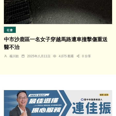
社會
中市沙鹿區一名女子穿越馬路遭車撞擊傷重送
醫不治
楊川欽
2025年八月11日
4,075 觀看
0 分享