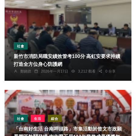
社會
新竹市消防局職安績效管考100分 高虹安要求持續
打造全方位身心防護網
鄭銘德
2026年一月17日
3,212 觀看
0 分享
社會
生活
綜合
「台南好生活 台南呷頭路」市集活動於曾文市政願