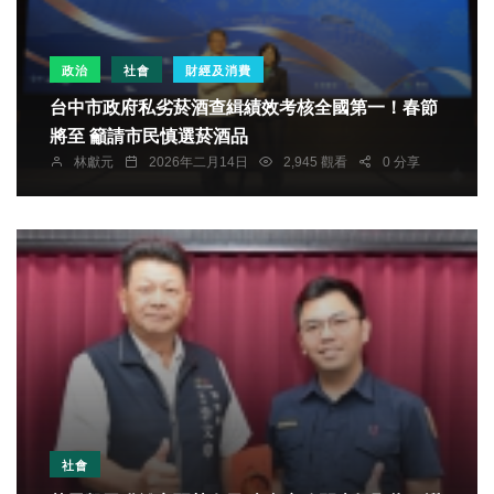
政治
社會
財經及消費
台中市政府私劣菸酒查緝績效考核全國第一！春節
將至 籲請市民慎選菸酒品
林獻元
2026年二月14日
2,945 觀看
0 分享
社會