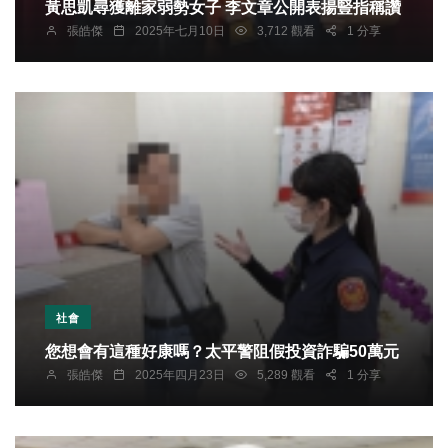
黃思凱尋獲離家弱勢女子 李文章公開表揚豎指稱讚
張皓傑
2025年七月10日
3,712 觀看
1 分享
社會
您想會有這種好康嗎？太平警阻假投資詐騙50萬元
張皓傑
2025年四月23日
5,289 觀看
1 分享