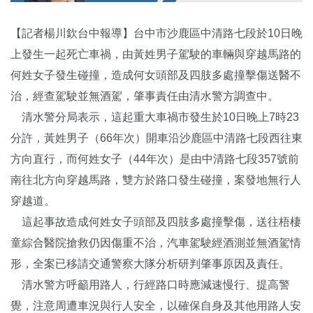
【記者楊川欽台中報導】台中市沙鹿區中清路七段於10日晚
上發生一起死亡車禍，由黃姓男子駕駛的車輛與穿越馬路的
何姓女子發生碰撞，造成何女頭部及四肢多處撞擊傷送醫不
治，經查駕駛並無酒駕，肇事責任由清水警方調查中。
清水警分局表示，這起重大車禍市發生於10日晚上7時23
分許，黃姓男子（66年次）開車沿沙鹿區中清路七段西往東
方向直行，而何姓女子（44年次）是由中清路七段357號前
南往北方向穿越馬路，雙方於路口發生碰撞，案發地無行人
穿越道。
這起事故造成何姓女子頭部及四肢多處撞擊傷，送往梧棲
童綜合醫院搶救仍因傷重不治，汽車駕駛經酒測並無酒駕情
形，全案已移請交通警察大隊分析研判肇事原因及責任。
清水警方呼籲用路人，行經路口時應減速慢行、提高警
覺，注意周遭車況與行人安全，以確保自身及其他用路人安