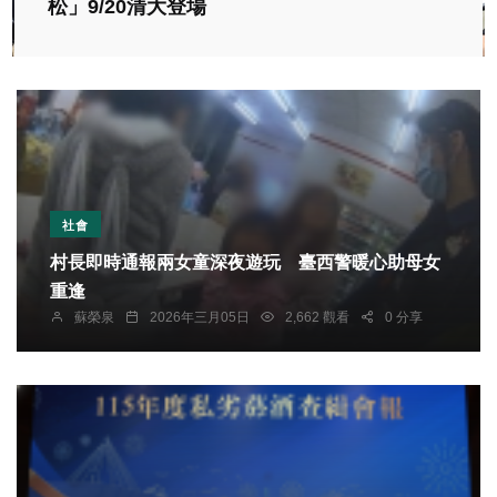
松」9/20清大登場
社會
村長即時通報兩女童深夜遊玩 臺西警暖心助母女
重逢
蘇榮泉
2026年三月05日
2,662 觀看
0 分享