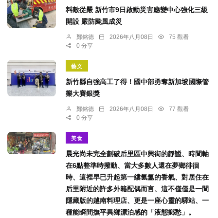
料敵從嚴 新竹市9日啟動災害應變中心強化三級
開設 嚴防颱風成災
鄭銘德
2026年八月08日
75 觀看
0 分享
藝文
新竹縣自強高工了得！國中部勇奪新加坡國際管
樂大賽銀獎
鄭銘德
2026年八月08日
77 觀看
0 分享
美食
晨光尚未完全劃破后里區中興街的靜謐、時間軸
在6點整準時撥動、當大多數人還在夢鄉徘徊
時、這裡早已升起第一縷氤氳的香氣、對居住在
后里附近的許多外籍配偶而言、這不僅僅是一間
隱藏版的越南料理店、更是一座心靈的驛站、一
種能瞬間撫平異鄉漂泊感的「液態鄉愁」。