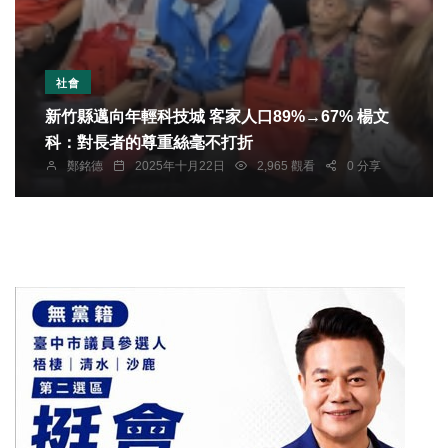
社會
新竹縣邁向年輕科技城 客家人口89%→67% 楊文
科：對長者的尊重絲毫不打折
鄭銘德
2025年十月22日
2,965 觀看
0 分享