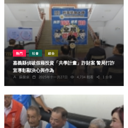
熱門
社會
綜合
嘉義縣偵破假藉投資「共學計畫」詐財案 警局打詐
宣導彰顯決心與作為
蘇榮泉
2025年十一月27日
4,734 觀看
1 分享