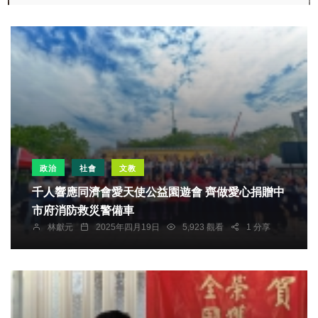
政治
社會
文教
千人響應同濟會愛天使公益園遊會 齊做愛心捐贈中
市府消防救災警備車
林獻元
2025年四月19日
5,923 觀看
1 分享