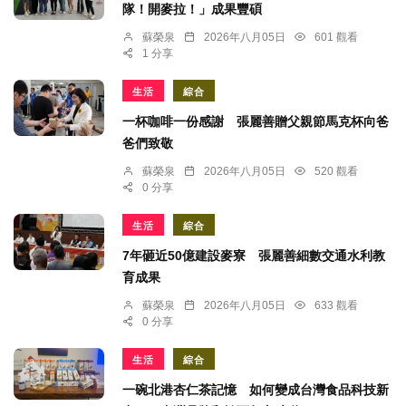
隊！開麥拉！」成果豐碩
蘇榮泉
2026年八月05日
601 觀看
1 分享
生活
綜合
一杯咖啡一份感謝 張麗善贈父親節馬克杯向爸
爸們致敬
蘇榮泉
2026年八月05日
520 觀看
0 分享
生活
綜合
7年砸近50億建設麥寮 張麗善細數交通水利教
育成果
蘇榮泉
2026年八月05日
633 觀看
0 分享
生活
綜合
一碗北港杏仁茶記憶 如何變成台灣食品科技新