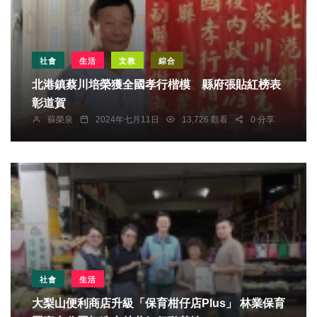
社會
生活
文教
綜合
北港鎮蔡川培榮獲全國孝行楷模 縣府張貼紅榜表
彰道賀
蘇榮泉
2024年七月11日
13,726 觀看
0 分享
社會
生活
大梨山便利商店升級「保育柑仔店Plus」 林業保育