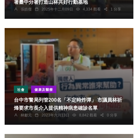
署臺中分署打造山林共好行動基地
張皓傑
2025年十二月09日
4,334 觀看
1 分享
社會
健康及醫療
台中市警局列管200名「不定時炸彈」 市議員林祈
烽要求市長介入提供精神病患確診名單
林獻元
2023年六月13日
8,842 觀看
0 分享