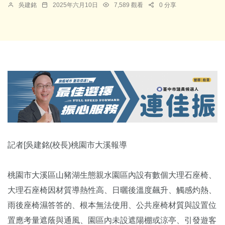
吳建銘
2025年六月10日
7,589 觀看
0 分享
記者[吳建銘(校長)桃園市大溪報導
桃園市大溪區山豬湖生態親水園區內設有數個大理石座椅、
大理石座椅因材質導熱性高、日曬後溫度飆升、觸感灼熱、
雨後座椅濕答答的、根本無法使用、公共座椅材質與設置位
置應考量遮蔭與通風、園區內未設遮陽棚或涼亭、引發遊客