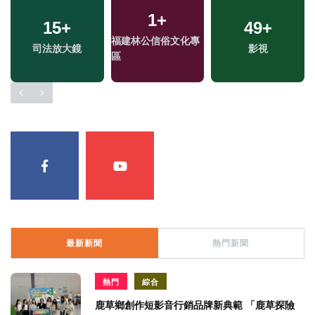
1
+
15
+
49
+
福建林公信俗文化專
司法放大鏡
影視
區
最新新聞
熱門新聞
熱門
綜合
鹿草鄉創作短影音行銷品牌新典範 「鹿草探險