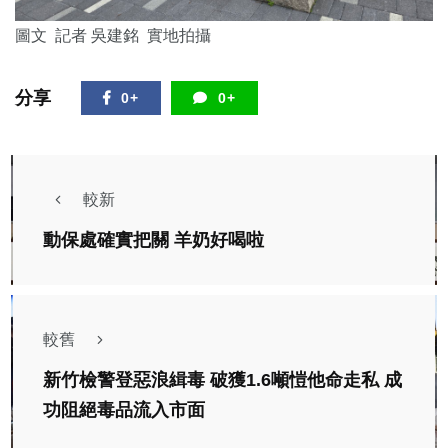
圖文 記者 吳建銘 實地拍攝
分享
0+
0+
較新
動保處確實把關 羊奶好喝啦
較舊
新竹檢警登惡浪緝毒 破獲1.6噸愷他命走私 成
功阻絕毒品流入市面