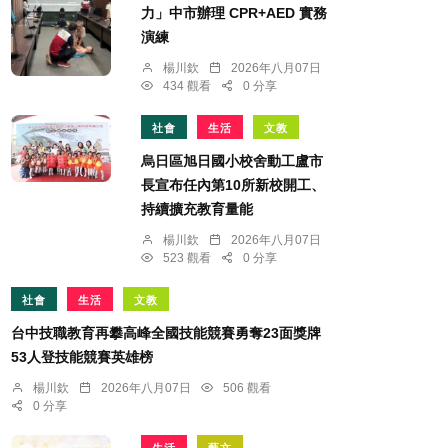
力」中市辦理 CPR+AED 實務
演練
楊川欽
2026年八月07日
434 觀看
0 分享
社會
生活
文教
烏日區旭日國小校舍動工盧市
長宣布任內第10所新校開工、
持續擴充教育量能
楊川欽
2026年八月07日
523 觀看
0 分享
社會
生活
文教
台中技職教育再攀高峰全國技能競賽勇奪23面獎牌
53人登技能競賽英雄榜
楊川欽
2026年八月07日
506 觀看
0 分享
生活
藝文