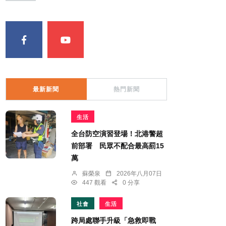
最新新聞
熱門新聞
生活
全台防空演習登場！北港警超
前部署 民眾不配合最高罰15
萬
蘇榮泉
2026年八月07日
447 觀看
0 分享
社會
生活
跨局處聯手升級「急救即戰