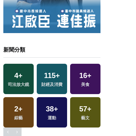
新聞分類
0
+
4
+
115
+
16
+
福建林公信俗文
司法放大鏡
財經及消費
美食
化專區
2
+
38
+
57
+
綜藝
運動
藝文