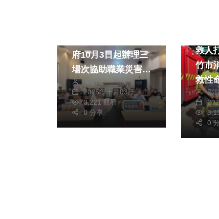
社會
綜合
社會
跨出復工第一步!縣
救人打
府10月3日起辦理三
竹市
場次協助職業災害勞
救性命 邱臣遠
陳朝枝
工重返職場說明會
鄭
2025年十月03日
全體
20
3,221 觀看
3,
0 分享
0 