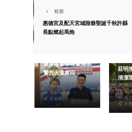
較新
惠德宮及配天宮城隍爺聖誕千秋許縣
長點燃起馬炮
社會
社會
女子手機放車頂於國
一兼二顧 
道掉落緊張報警清水
莊明
警方火速救回
清潔
楊川欽
鄭
廢棄
2026年七月20日
20
1,077 觀看
3,
0 分享
0 