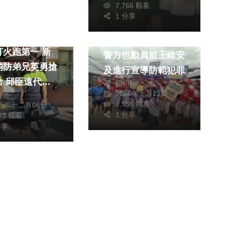
7,766 觀看
1 分享
社會
生活
球賽在沙鹿舉辦清水
火跑第一 新
警方也動員前王維安
消防弟兄英勇搶
及進行宣導防範犯罪
代表
楊川欽
2025年十月22日
銘德
市民致謝
2,986 觀看
25年十二月06日
1 分享
153 觀看
分享