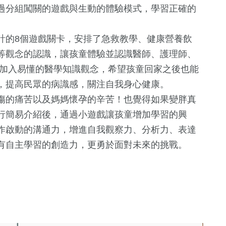
過分組闖關的遊戲與生動的體驗模式，學習正確的
計的8個遊戲關卡，安排了急救教學、健康營養飲
等觀念的認識，讓孩童體驗並認識醫師、護理師、
，加入易懂的醫學知識觀念，希望孩童回家之後也能
，提高民眾的病識感，關注自我身心健康。
傷的痛苦以及媽媽懷孕的辛苦！也覺得如果變胖真
行簡易介紹後，通過小遊戲讓孩童增加學習的興
379
+
156
+
160
+
95
+
作啟動的溝通力，增進自我觀察力、分析力、表達
化交
生活
文教
綜合
旅遊
有自主學習的創造力，更勇於面對未來的挑戰。
21
+
3
+
10
+
177
+
化交
兩岸
演唱會
2024立委選戰
健康及醫療