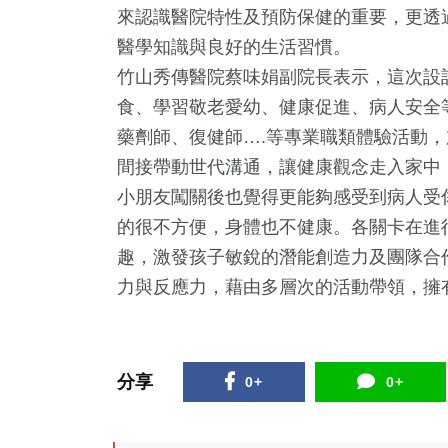
來認識醫院特性及預防保健的重要，更透
醫學知識與良好的生活習慣。
竹山秀傳醫院蔡味娟副院長表示，這次設
食、學習敬老愛幼、健康促進、病人安全
藥劑師、復健師….等專業職類體驗活動
間接帶動世代溝通，讓健康觀念走入家中
小朋友闖關後也覺得更能夠感受到病人受
的很不方便，身體也不健康。各關卡在進
1
+
+
0
+
0
+
254
+
趣，激發孩子敏銳的潛能創造力及團隊合
兩岸佛教文
總統大選
兩岸藝苑天地
2023金鐘獎
政治
力與反應力，藉由多層次的活動帶領，擁
流專區
8
+
+
20
+
107
+
5
+
兩岸道教文
分享
0+
0+
壇專區
影視
熱門
評論
流專區