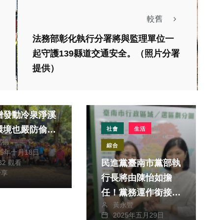
較舊
法務部彰化執行分署將與監理單位一
起守護139縣道交通安全。（照片分署
提供）
生活
北埔鄉長
增發動冷泉淨溪
環境也嚴防偷倒
社會
生活
銘德
物
綜合
25年十月18日
民進黨臺南市黨部執
132 觀看
分享
行長將由陳怡如擔
任！黨務運作銜接持
黃永豐
續戰鬥
2025年五月29日