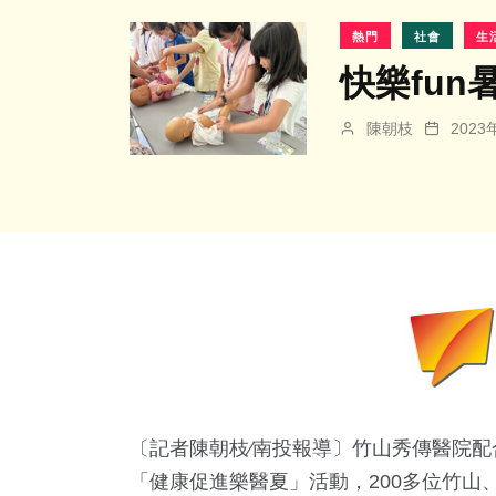
熱門
社會
生
快樂fun
陳朝枝
202
〔記者陳朝枝∕南投報導〕竹山秀傳醫院配
「健康促進樂醫夏」活動，200多位竹山