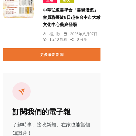
中華弘道書學會「書硯澄懷」
會員聯展於8日起在台中市大墩
文化中心藝廊登場
楊川欽
2026年八月07日
1,240 觀看
0 分享
更多最新新聞
訂閱我們的電子報
了解時事、接收新知、在家也能當個
知識通！