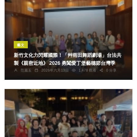
藝文
新竹文化力閃耀國際！「艸雨田舞蹈劇場」台法共
製《親密近地》 2026 勇闖愛丁堡藝穗節台灣季
范麗玉
2026年六月13日
1,478 觀看
0 分享