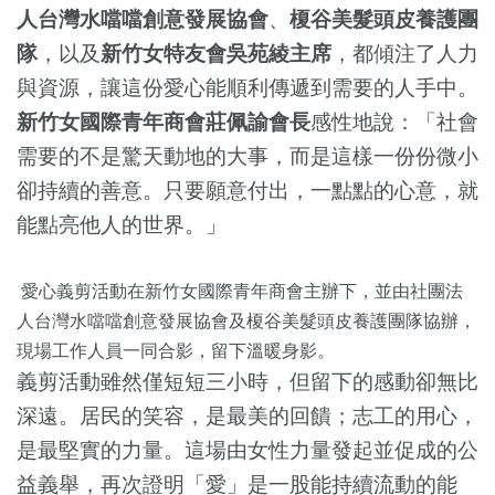
人台灣水噹噹創意發展協會
、
榎谷美髮頭皮養護團
隊
，以及
新竹女特友會吳苑綾主席
，都傾注了人力
與資源，讓這份愛心能順利傳遞到需要的人手中。
新竹女國際青年商會莊佩諭會長
感性地說：「社會
需要的不是驚天動地的大事，而是這樣一份份微小
卻持續的善意。只要願意付出，一點點的心意，就
能點亮他人的世界。」
愛心義剪活動在新竹女國際青年商會主辦下，並由社團法
人台灣水噹噹創意發展協會及榎谷美髮頭皮養護團隊協辦，
現場工作人員一同合影，留下溫暖身影。
義剪活動雖然僅短短三小時，但留下的感動卻無比
深遠。居民的笑容，是最美的回饋；志工的用心，
是最堅實的力量。這場由女性力量發起並促成的公
益義舉，再次證明「愛」是一股能持續流動的能