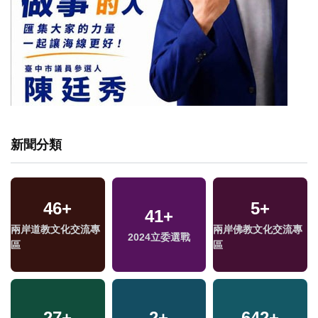
新聞分類
46
+
5
+
1996
+
41
1
+
+
204
+
兩岸道教文化交流專
兩岸佛教文化交流專
生活
2024立委選戰
2023金鐘獎
運動
區
區
2
+
27
14
+
+
328
2
+
+
642
+