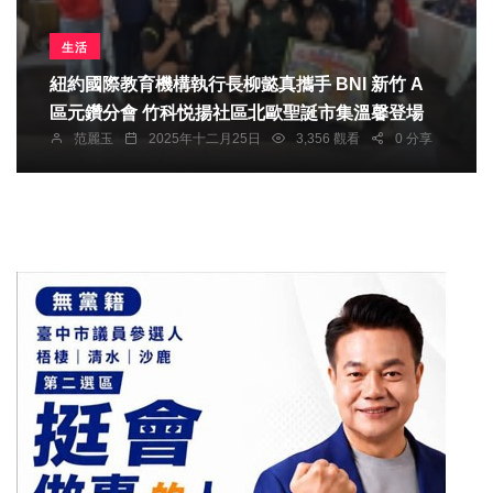
生活
紐約國際教育機構執行長柳懿真攜手 BNI 新竹 A
區元鑽分會 竹科悦揚社區北歐聖誕市集溫馨登場
范麗玉
2025年十二月25日
3,356 觀看
0 分享