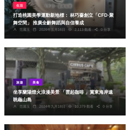
生活
打造桃園美學運動新地標： 林巧薔創立「CFD·聚
舞空間」 推廣全齡舞蹈與自信養成
范麗玉
2026年五月16日
2,113 觀看
0 分享
旅遊
美食
坐享蘭陽燈火浪漫美景 「雲起咖啡 」賞東海岸遠
眺龜山島
范麗玉
2024年九月18日
10,379 觀看
0 分享