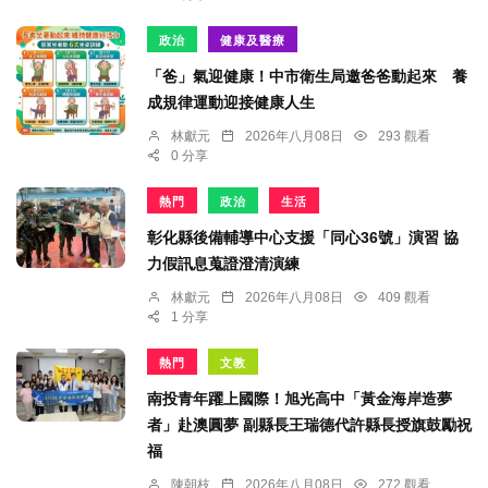
政治
健康及醫療
「爸」氣迎健康！中市衛生局邀爸爸動起來 養
成規律運動迎接健康人生
林獻元
2026年八月08日
293 觀看
0 分享
熱門
政治
生活
彰化縣後備輔導中心支援「同心36號」演習 協
力假訊息蒐證澄清演練
林獻元
2026年八月08日
409 觀看
1 分享
熱門
文教
南投青年躍上國際！旭光高中「黃金海岸造夢
者」赴澳圓夢 副縣長王瑞德代許縣長授旗鼓勵祝
福
陳朝枝
2026年八月08日
272 觀看