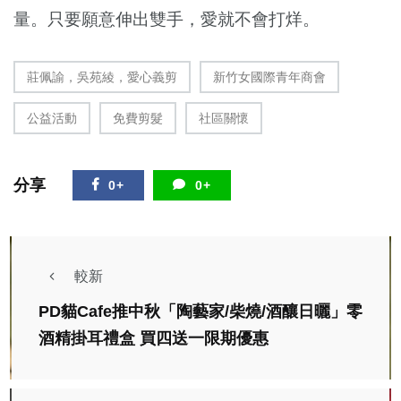
量。只要願意伸出雙手，愛就不會打烊。
莊佩諭，吳苑綾，愛心義剪
新竹女國際青年商會
公益活動
免費剪髮
社區關懷
分享
0+
0+
較新
PD貓Cafe推中秋「陶藝家/柴燒/酒釀日曬」零
酒精掛耳禮盒 買四送一限期優惠