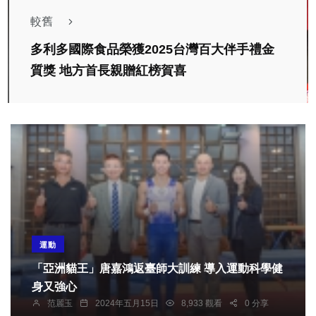
較舊
多利多國際食品榮獲2025台灣百大伴手禮金
質獎 地方首長親贈紅榜賀喜
運動
「亞洲貓王」唐嘉鴻返臺師大訓練 導入運動科學健
身又強心
范麗玉
2024年五月15日
8,933 觀看
0 分享