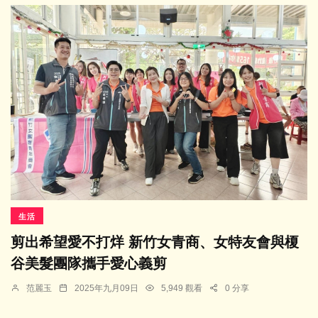
生活
剪出希望愛不打烊 新竹女青商、女特友會與榎
谷美髮團隊攜手愛心義剪
范麗玉
2025年九月09日
5,949 觀看
0 分享