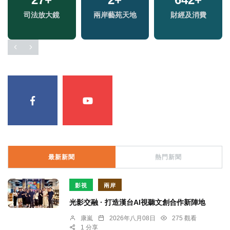
福建林公信俗文化專
司法放大鏡
演唱會
兩岸藝苑天地
藝文
財經及消費
區
最新新聞
熱門新聞
影視
兩岸
光影交融 · 打造漢台AI視聽文創合作新陣地
康嵐
2026年八月08日
275 觀看
1 分享