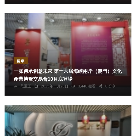
兩岸
一脈傳承創意未來 第十六屆海峽兩岸（廈門）文化
產業博覽交易會10月底登場
范麗玉
2025年十月28日
3,440 觀看
0 分享