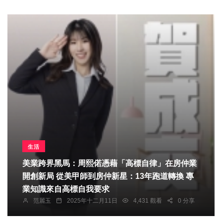
生活
美業跨界黑馬：周熙偌憑藉「高標自律」在房仲業
開創新局 從美甲師到房仲新星：13年跑道轉換 專
業知識來自高標自我要求
范麗玉
2025年十二月11日
4,431 觀看
0 分享