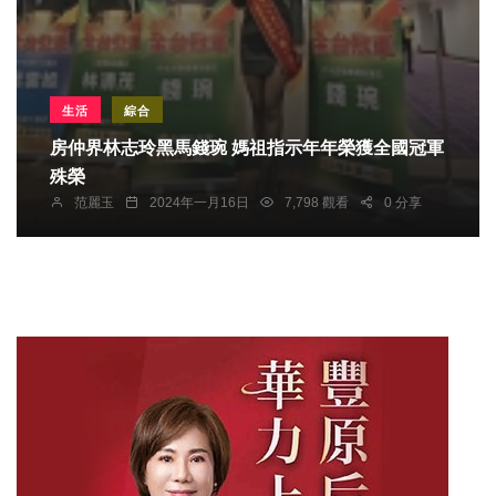
生活
綜合
房仲界林志玲黑馬錢琬 媽祖指示年年榮獲全國冠軍
殊榮
范麗玉
2024年一月16日
7,798 觀看
0 分享