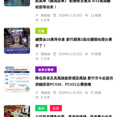
紙風車《雞城故事》 歡樂教育兼具 8/15風城藝
術節等你來！
鄭銘德
2026年八月10日
12 觀看
0 分享
文教
總獎金18萬等你拿 新竹縣第3屆全國嘻哈擂台賽
來了！
鄭銘德
2026年八月10日
78 觀看
0 分享
健康及醫療
降低長者及高風險族群感染風險 新竹市今起提供
肺鏈疫苗PCV20、PCV21公費接種
鄭銘德
2026年八月10日
87 觀看
0 分享
政治
生活
公益路庇護島先蓋、車道線後補 民進黨台中市