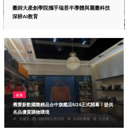
臺師大產創學院攜手瑞昱半導體與麗臺科技
深耕AI教育
生活
舊愛新歡國際精品台中旗艦店6/24正式開幕！提供
名品優質購物環境
范麗玉
2023年六月23日
8,308 觀看
0 分享