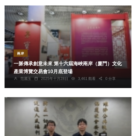
兩岸
一脈傳承創意未來 第十六屆海峽兩岸（廈門）文化
產業博覽交易會10月底登場
范麗玉
2025年十月28日
3,461 觀看
0 分享