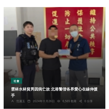
社會
雲林水林貧男因病亡故 北港警偕各界愛心在線伸援
手
范麗玉
2024年十月26日
6,565 觀看
0 分享