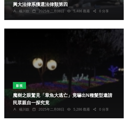
興大法律系獲選法律類第四
楊川欽
2025年二月08日
5,486 觀看
0 分享
影視
魔樹之眼驚見「章魚大逃亡」竟嚇出N種髮型邀請
民眾親自一探究竟
楊川欽
2025年二月08日
5,286 觀看
0 分享