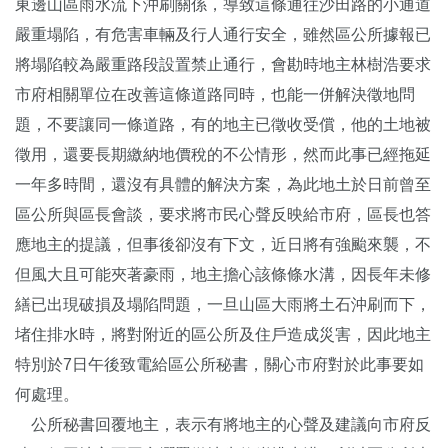
東邊山區雨水流下沖刷關係，導致這條通往沙田路的小通道
嚴重塌陷，有危害車輛及行人通行安全，雖然區公所據報已
將塌陷較為嚴重路段設置禁止通行，會勘時地主林樹浩要求
市府相關單位在改善這條道路同時，也能一併解決徵地問
題，不要讓同一條道路，有的地主已徵收受償，他的土地被
徵用，還要長期繳納地價稅的不公情形，然而此事已經拖延
一年多時間，還沒有具體的解決方案，為此地土於日前曾至
區公所與區長會談，要求將市民心聲反映給市府，區長也答
應地主的提議，但事後卻沒有下文，近日將有強颱來襲，不
但風大且可能夾著豪雨，地主擔心該條條水溝，因長年未修
繕已出現破損及塌陷問題，一旦山區大雨將土石沖刷而下，
堵住排水時，將對附近的區公所及住戶造成災害，因此地主
特別於7日午後致電給區公所秘書，關心市府對於此事要如
何處理。
公所秘書回覆地主，表示有將地主的心聲及建議向市府反