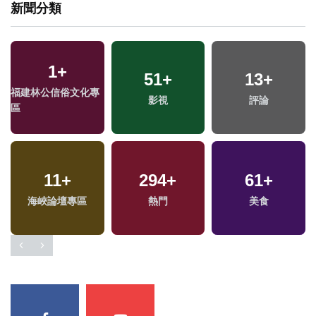
新聞分類
1
+
51
+
13
+
福建林公信俗文化專
影視
評論
區
11
+
294
+
61
+
海峽論壇專區
熱門
美食