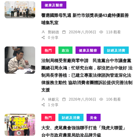
健康及醫療
響應國際母乳週 新竹市頒獎表揚43處特優親善
哺集乳室
鄭銘德
2026年八月06日
118 觀看
0 分享
熱門
政治
健康及醫療
財經及消費
法制局稱受害廠商零申請 民進黨台中市議會黨
團總召周永鴻：忙研究台南，卻沒把台中做好 法
制局長李善植：已建立專案法律諮詢管道深化法
律服務主動性 協助消費者團體訴訟提供完善法制
支援
林獻元
2026年八月06日
106 觀看
1 分享
熱門
財經及消費
美食
大安、虎尾農會強強聯手打造「飛虎大聯盟」
台中市政府農業局助攻品牌升級