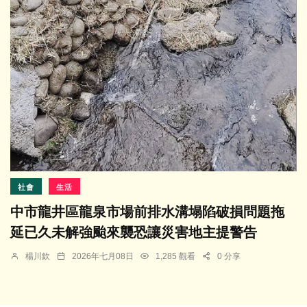
社會
生活
中市龍井區龍泉市場前排水溝塌陷破損問題拖
延已久未解強颱來襲恐讓災害地主提警告
楊川欽
2026年七月08日
1,285 觀看
0 分享