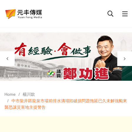
Home
楊川欽
中市龍井區龍泉市場前排水溝塌陷破損問題拖延已久未解強颱來
襲恐讓災害地主提警告