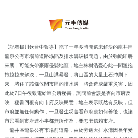
【記者楊川欽台中報導】拖了一年多時間還未解決的龍井區
龍泉公有市場前道路塌陷及排水溝破損問題，由於強颱即將
來襲，可能夾帶豪雨侵襲地區，地主林樹浩憂心此一問題拖
拖拉拉未解決，一旦山洪暴發，將山區的大量土石沖刷下
來，堵住了該條攸關市區的排水溝，將會造成嚴重災害，因
此於7日午後致電給區公所秘書，詢問前會談是否向市府反
映，秘書回覆有向市府反映民意，地主表示既然有反映，但
市府並無任何動作，一旦發生災害看市府應如何善後，也讓
市民看到市府連小事都無所作為，要怎麼信賴市府。
龍井區龍泉公有市場前道路，由於旁邊大排水溝因長年受