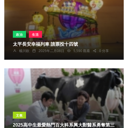
政治
生活
太平長安幸福列車 請票投十四號
楊川欽
2025年二月08日
5,590 觀看
0 分享
文教
2025高中生最愛熱門百大科系興大獸醫系勇奪第三