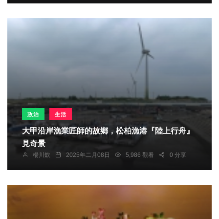
政治
生活
大甲沿岸漁業匠師的故鄉，松柏漁港『陸上行舟』
見奇景
楊川欽
2025年二月08日
5,986 觀看
0 分享