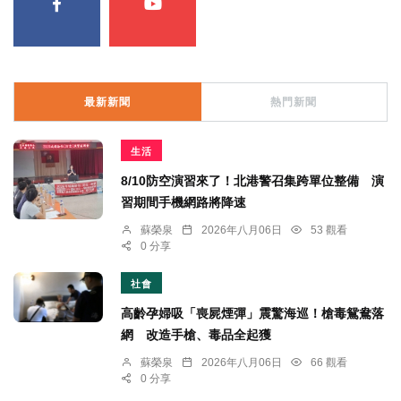
最新新聞
熱門新聞
生活
8/10防空演習來了！北港警召集跨單位整備 演
習期間手機網路將降速
蘇榮泉
2026年八月06日
53 觀看
0 分享
社會
高齡孕婦吸「喪屍煙彈」震驚海巡！槍毒鴛鴦落
網 改造手槍、毒品全起獲
蘇榮泉
2026年八月06日
66 觀看
0 分享