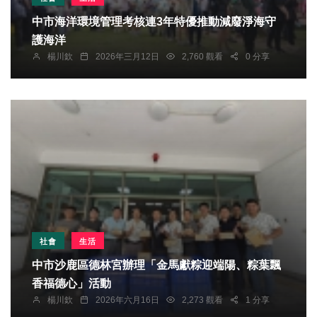
中市海洋環境管理考核連3年特優推動減廢淨海守
護海洋
楊川欽
2026年三月12日
2,760 觀看
0 分享
社會
生活
中市沙鹿區德林宮辦理「金馬獻粽迎端陽、粽葉飄
香福德心」活動
楊川欽
2026年六月16日
2,273 觀看
1 分享