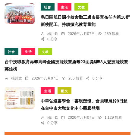
社會
生活
文教
烏日區旭日國小校舍動工盧市長宣布任內第10所
新校開工、持續擴充教育量能
楊川欽
2026年八月07日
289 觀看
0 分享
社會
生活
文教
台中技職教育再攀高峰全國技能競賽勇奪23面獎牌53人登技能競賽
英雄榜
楊川欽
2026年八月07日
285 觀看
0 分享
生活
藝文
中華弘道書學會「書硯澄懷」會員聯展於8日起
在台中市大墩文化中心藝廊登場
楊川欽
2026年八月07日
1,129 觀看
0 分享