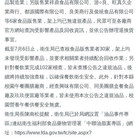
品製造業；另販售業祥鼎食品有限公司、游○良、旺真久企
業商行、都源國際有限公司、良美商行及俊統食品有限公司
等6家食品販售業，架上均已無違規產品，民眾可至各廠商
官方網站查詢受影響產品及回收資訊，並依公告辦理退換貨
事宜。
截至7月6日止，衛生局已查核食品販售業者30家，架上均
未發現受影響產品，並要求相關業者持續配合回收作業；另
針對餐飲業完成102家稽查，皆未查獲公告之違規油品，後
續將持續加強查核，以確保餐飲衛生安全。此外，針對本縣
校園午餐團膳廠商，經查興味有限公司、同美團膳盒餐食品
廠及玖玖便當廠等業者，皆未使用本次公告之違規油品，校
園營養午餐供餐安全無虞。
衛生局長陳南松提醒，衛生局已於局網設置「油品事件專
區｣連結衛生福利部食品藥物管理署「中聯油脂案專區」(網
址：https://www.fda.gov.tw/tc/site.aspx?