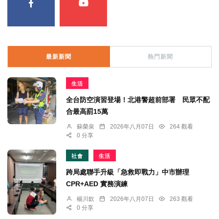
最新新聞
熱門新聞
生活
全台防空演習登場！北港警超前部署 民眾不配
合最高罰15萬
蘇榮泉
2026年八月07日
264 觀看
0 分享
社會
生活
跨局處聯手升級「急救即戰力」中市辦理
CPR+AED 實務演練
楊川欽
2026年八月07日
263 觀看
0 分享