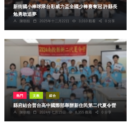
新街國小棒球隊台彩威力盃全國少棒賽奪冠 許縣長
勉勇敢追夢
陳朝枝
2025年十二月22日
3,010 觀看
0 分享
熱門
文教
綜合
縣府結合普台高中國際部舉辦新住民第二代夏令營
陳朝枝
2024年七月15日
8,355 觀看
0 分享