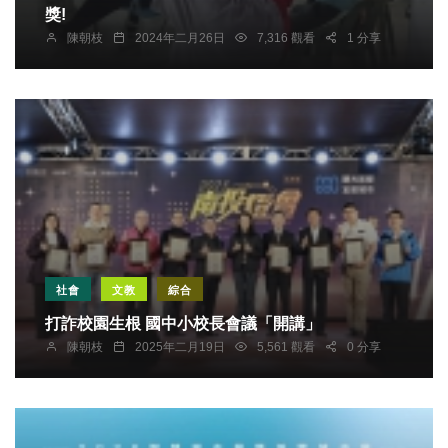
獎!
陳朝枝
2024年二月26日
7,316 觀看
1 分享
社會
文教
綜合
打詐校園生根 國中小校長會議「開講」
陳朝枝
2025年二月19日
5,561 觀看
0 分享