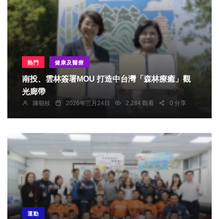
熱門
健康及醫療
南投、雲林簽署MOU 打造中台灣「森林療癒」觀
光廊帶
陳朝枝
2026年三月24日
2,284 觀看
0 分享
運動