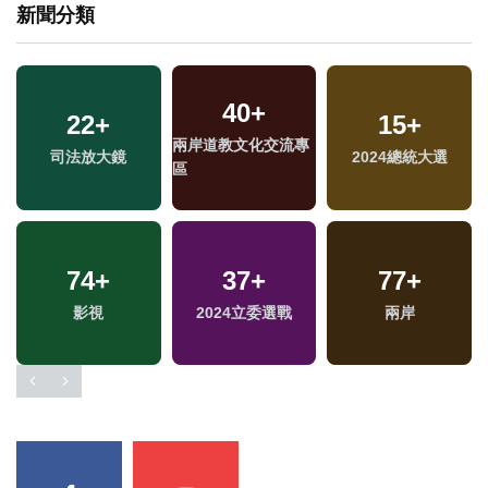
新聞分類
40
+
22
+
15
+
兩岸道教文化交流專
司法放大鏡
2024總統大選
區
74
+
37
+
77
+
兩
影視
2024立委選戰
兩岸
區