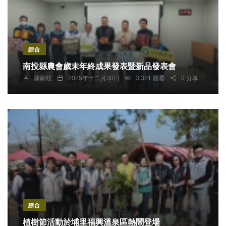
綜合
南投縣農會歲末年終成果發表暨新品發表會
陳朝枝
2025年十二月30日
3,381 觀看
0 分享
綜合
植樹節活動於埔里福興溫泉區熱鬧登場