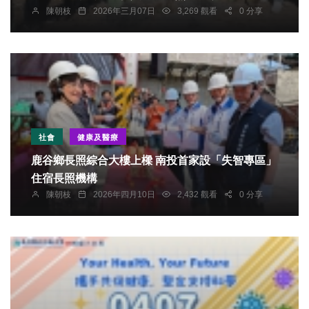
陳朝枝
2026年三月07日
3,269 觀看
0 分享
社會
健康及醫療
鹿谷鄉長照綜合大樓上樑 南投首家設「失智專區」
住宿長照機構
陳朝枝
2026年四月10日
2,432 觀看
0 分享