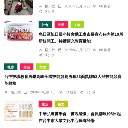
楊川欽
2026年八月07日
68 觀看
0 分享
社會
生活
文教
烏日區旭日國小校舍動工盧市長宣布任內第10所
新校開工、持續擴充教育量能
楊川欽
2026年八月07日
88 觀看
0 分享
社會
生活
文教
台中技職教育再攀高峰全國技能競賽勇奪23面獎牌53人登技能競賽
英雄榜
楊川欽
2026年八月07日
73 觀看
0 分享
生活
藝文
中華弘道書學會「書硯澄懷」會員聯展於8日起
在台中市大墩文化中心藝廊登場