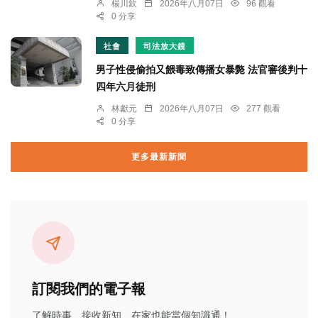
楊川欽
2026年八月07日
96 觀看
0 分享
社會
司法放大鏡
男子性侵偷拍又餵毒致傳播女暴斃 法官審後判十
四年六月徒刑
林獻元
2026年八月07日
277 觀看
0 分享
更多最新新聞
訂閱我們的電子報
了解時事、接收新知、在家也能當個知識通！