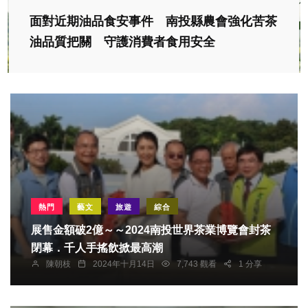
面對近期油品食安事件 南投縣農會強化苦茶
油品質把關 守護消費者食用安全
熱門
藝文
旅遊
綜合
展售金額破2億～～2024南投世界茶業博覽會封茶
閉幕．千人手搖飲掀最高潮
陳朝枝
2024年十月14日
7,743 觀看
1 分享