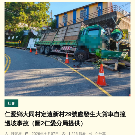
社會
仁愛鄉大同村定遠新村29號處發生大貨車自撞
邊坡事故（圖2仁愛分局提供）
陳朝枝
2026年七月07日
1,226 觀看
0 分享