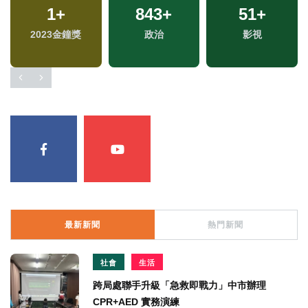
1
+
843
+
51
+
2023金鐘獎
政治
影視
最新新聞
熱門新聞
社會
生活
跨局處聯手升級「急救即戰力」中市辦理
CPR+AED 實務演練