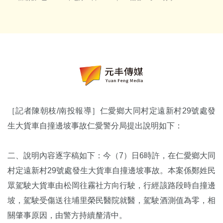
［
記者陳朝枝
/
南投報導
］仁愛鄉大同村定遠新村
29
號處發
生大貨車自撞邊坡事故仁愛警分局提出說明如下：
二、說明內容逐字稿如下：今（
7
）日
6
時許，在仁愛鄉大同
村定遠新村
29
號處發生大貨車自撞邊坡事故。本案係鄭姓民
眾駕駛大貨車由松岡往霧社方向行駛，行經該路段時自撞邊
坡，駕駛受傷送往埔里榮民醫院就醫，駕駛酒測值為零，相
關肇事原因，由警方持續釐清中。