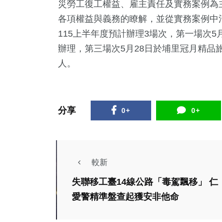
災勞工復工權益、雇主責任及實務案例為
各項權益與義務的瞭解，並從實務案例中
115上半年度預計辦理3場次，第一場次5
辦理，第三場次5月28日於埔里冠月精品
人。
分享
0+
0+
較新
失聯移工臺14線公路「毒駕飄移」 仁
熱門
愛警精準盤查起獲安非他命
熱門
旅遊
綜合
春節新亮點！浪漫又
許縣