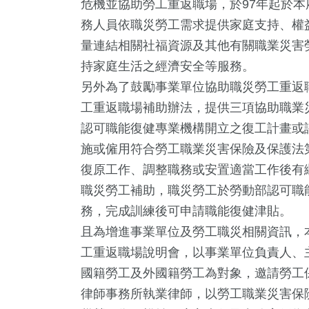
危機並協助勞工重返職場，於97年起於
務人員依職災勞工需求提供家庭支持、權
量連結相關社福資源及其他有關職業災害
持家庭生活之經濟安全等服務。
另外為了鼓勵事業單位協助職災勞工重返
工重返職場補助辦法，提供三項協助職業
認可職能復健專業機構開立之復工計畫或
施或僱用符合勞工職業災害保險及保護法
復原工作、調整職務或安置適當工作後有
+
35
+
556
+
6
+
84
+
職災勞工補助，職災勞工於勞動部認可職
苑天地
兩岸
政治
海峽論壇專區
運動
務，完成訓練後可申請職能復健津貼。
且為增進事業單位及勞工職災相關資訊，
工重返職場說明會，以事業單位負責人、
+
288
+
0
+
國籍勞工及外國籍勞工為對象，邀請勞工
藝
健康及醫療
2023金鐘獎
律師事務所執業律師，以勞工職業災害保