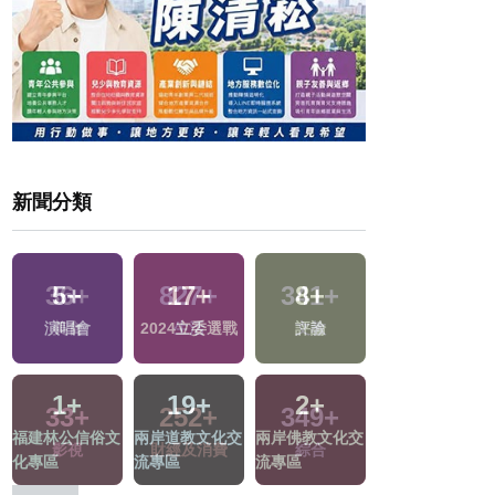
新聞分類
5
+
17
+
8
+
10
+
演唱會
2024立委選戰
評論
司法放大鏡
1
+
19
+
2
+
206
+
福建林公信俗文
兩岸道教文化交
兩岸佛教文化交
旅遊
化專區
流專區
流專區