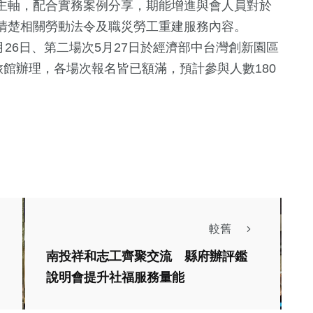
主軸，配合實務案例分享，期能增進與會人員對於
清楚相關勞動法令及職災勞工重建服務內容。
月26日、第二場次5月27日於經濟部中台灣創新園區
旅館辦理，各場次報名皆已額滿，預計參與人數180
較舊
南投祥和志工齊聚交流 縣府辦評鑑
文教
生活
文教
說明會提升社福服務量能
綜合
長會勘國姓12