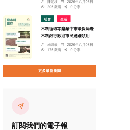
陳朝枝
2026年八月08日
205 觀看
0 分享
社會
生活
木料循環零廢棄中市環保局廢
木料銀行歡迎市民踴躍領用
楊川欽
2026年八月08日
175 觀看
0 分享
更多最新新聞
訂閱我們的電子報