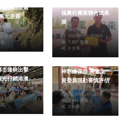
竹山鎮農會2024幸
路排水簽核逾
福農村農業聯合成果
50萬元改善
展
朝枝
陳朝枝
24年三月26日
2024年十一月05日
956 觀看
7,987 觀看
分享
0 分享
旅遊
文教
縣政府邀集中臺
縣府重視林崇本堂門
縣市連袂出擊
神彩繪保存 將邀文
觀光行銷港澳市
資委員現勘審慎評估
朝枝
得各方迴響
陳朝枝
25年七月17日
2026年八月03日
012 觀看
1,161 觀看
分享
0 分享