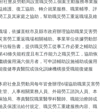
本府社會及勞動局設置職災勞工個案主動服務專業服
益維護、復工協助、轉介就業服務、職業輔導、評
勞工及其家庭之協助，幫助職災勞工重返職場及維
職場，依據直轄市及縣市政府辦理協助職業災害勞
災害勞工重返職場相關補助。事業單位依據勞動部
評估報告書，提供職災勞工從事工作必要之輔助設
第43條失能程度且有工作能力之職災勞工，協助恢
繼續僱用滿六個月者，可申請輔助設施補助或僱用
36
+
827
+
341
+
能復健專責醫院或強化訓練機構接受職能復健服
美食
生活
文教
本府社會及勞動局每年皆會辦理6場協助職業災害勞
主管、人事相關業務人員、外籍勞工諮詢人員、本
33
+
252
+
349
+
保險局、專責醫院職業醫學科醫師、職能治療師或
影視
財經及消費
綜合
險及保護法給付規定、職災勞工重建服務內容、職