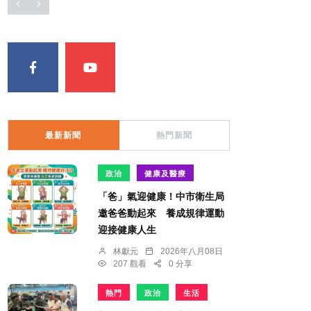
最新新聞
熱門新聞
政治
健康及醫療
「爸」氣迎健康！中市衛生局
邀爸爸動起來 養成規律運動
迎接健康人生
林獻元
2026年八月08日
207 觀看
0 分享
熱門
政治
生活