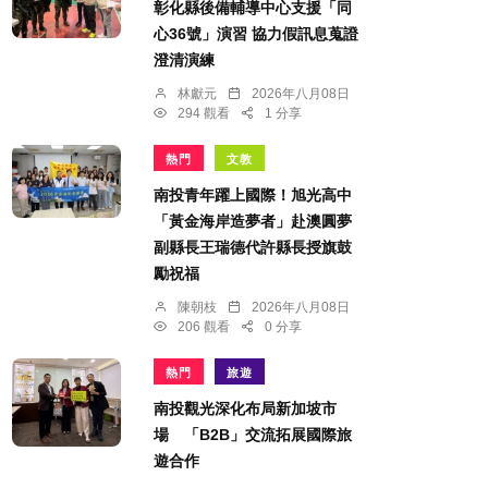
彰化縣後備輔導中心支援「同
心36號」演習 協力假訊息蒐證
澄清演練
林獻元
2026年八月08日
294 觀看
1 分享
熱門
文教
南投青年躍上國際！旭光高中
「黃金海岸造夢者」赴澳圓夢
副縣長王瑞德代許縣長授旗鼓
勵祝福
陳朝枝
2026年八月08日
206 觀看
0 分享
熱門
旅遊
南投觀光深化布局新加坡市
場 「B2B」交流拓展國際旅
遊合作