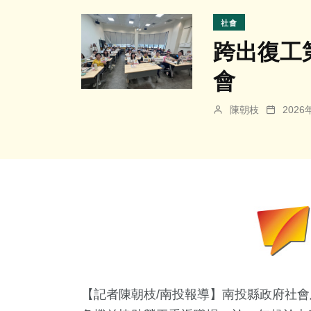
社會
跨出復工
會
陳朝枝
202
【記者陳朝枝/南投報導】南投縣政府社