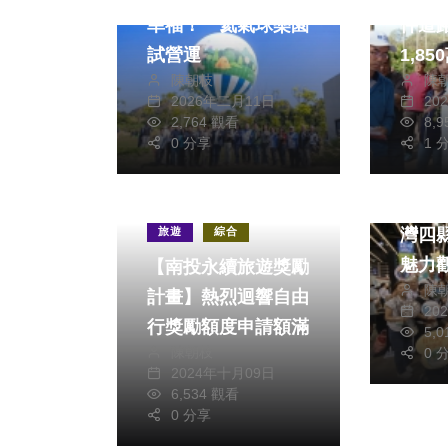
幸福！ 氦氣球樂園
件道
試營運
1,8
陳朝枝
陳
2026年二月11日
20
2,764 觀看
8,
0 分享
1 
熱門
南投
旅遊
綜合
灣四
魅力
【南投永續旅遊獎勵
陳
場獲
計畫】熱烈迴響自由
20
行獎勵額度申請額滿
5,
陳朝枝
0 
2024年十月09日
6,534 觀看
0 分享