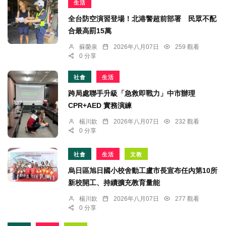
生活
全台防空演習登場！北港警超前部署 民眾不配
合最高罰15萬
蘇榮泉
2026年八月07日
259 觀看
0 分享
社會
生活
跨局處聯手升級「急救即戰力」中市辦理
CPR+AED 實務演練
楊川欽
2026年八月07日
232 觀看
0 分享
社會
生活
文教
烏日區旭日國小校舍動工盧市長宣布任內第10所
新校開工、持續擴充教育量能
楊川欽
2026年八月07日
277 觀看
0 分享