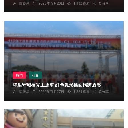
廖慶昌
2026年五月26日
1,992 觀看
0 分享
熱門
社會
埔里守城橋完工通車 紅色弧形橋面橫跨眉溪
廖慶昌
2026年五月27日
1,829 觀看
0 分享