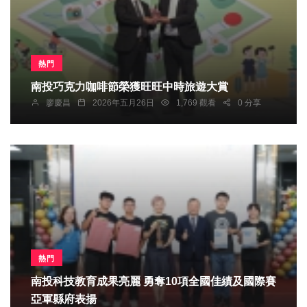
熱門
南投巧克力咖啡節榮獲旺旺中時旅遊大賞
廖慶昌
2026年五月26日
1,769 觀看
0 分享
熱門
南投科技教育成果亮麗 勇奪10項全國佳績及國際賽
亞軍縣府表揚