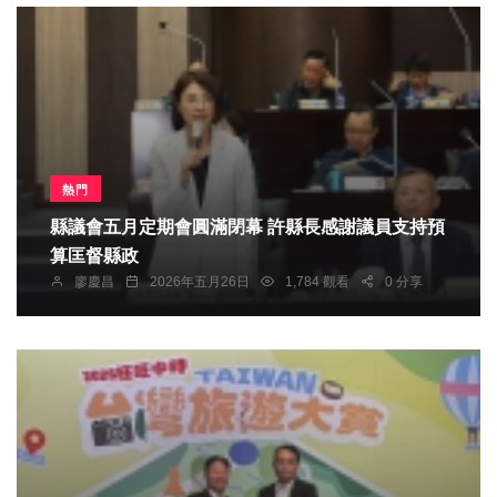
熱門
縣議會五月定期會圓滿閉幕 許縣長感謝議員支持預
算匡督縣政
廖慶昌
2026年五月26日
1,784 觀看
0 分享