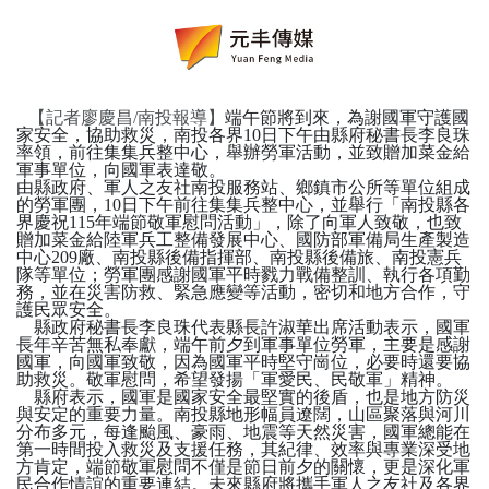
【記者廖慶昌
/
南投報導】
端午節將到來，為謝國軍守護國
家安全，協助救災，南投各界
10
日下午由縣府秘書長李良珠
率領，前往集集兵整中心，舉辦勞軍活動，並致贈加菜金給
軍事單位，向國軍表達敬。
由縣政府、軍人之友社南投服務站、鄉鎮市公所等單位組成
的勞軍團，
10
日下午前往集集兵整中心，並舉行「南投縣各
界慶祝
115
年端節敬軍慰問活動」，除了向軍人致敬，也致
贈加菜金給陸軍兵工整備發展中心、國防部軍備局生產製造
中心
209
廠、南投縣後備指揮部、南投縣後備旅、南投憲兵
隊等單位；勞軍團感謝國軍平時戮力戰備整訓、執行各項勤
務，並在災害防救、緊急應變等活動，密切和地方合作，守
護民眾安全。
縣政府秘書長李良珠代表縣長許淑華出席活動表示，國軍
長年辛苦無私奉獻，端午前夕到軍事單位勞軍，主要是感謝
國軍，向國軍致敬，因為國軍平時堅守崗位，必要時還要協
助救災。敬軍慰問，希望發揚「軍愛民、民敬軍」精神。
縣府表示，國軍是國家安全最堅實的後盾，也是地方防災
與安定的重要力量。南投縣地形幅員遼闊，山區聚落與河川
分布多元，每逢颱風、豪雨、地震等天然災害，國軍總能在
第一時間投入救災及支援任務，其紀律、效率與專業深受地
方肯定，端節敬軍慰問不僅是節日前夕的關懷，更是深化軍
民合作情誼的重要連結。未來縣府將攜手軍人之友社及各界