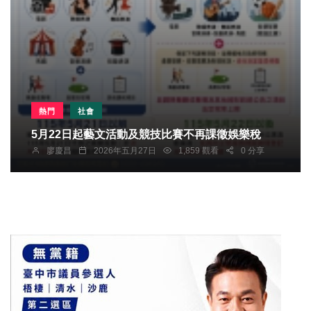
熱門
社會
5月22日起藝文活動及競技比賽不再課徵娛樂稅
廖慶昌
2026年五月27日
1,859 觀看
0 分享