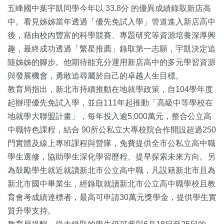
五峰國中葉宇凱同學今年以 33.8分 的優異成績錄取新店高
中。看見姊姊當年透過「優先免試入學」管道進入新店高中
後，藉由校內豐富的科學競賽、專題研究等資源培養深厚興
趣，最終成功透過「繁星推薦」錄取第一志願，宇凱決定追
隨姊姊的腳步。他期待能充分運用新店高中的多元學習資源
與發展機會，勇敢追尋屬於自己的卓越人生目標。
教育局指出，新北市持續推動在地就學政策，自104學年度
起辦理優先免試入學，並自111年起推動「高級中等學校在
地就學大聯盟計畫」，每年投入逾5,000萬元，整合公立高
中職特色課程，結合 90所公私立大專校院合作開設超過250
門實體及線上專班課程與營隊，免費提供全市公私立高中職
學生選修，協助學生深化學習歷程、提早探索未來方向。另
為鼓勵學生就近就讀新北市公立高中職，凡設籍新北市且為
新北市國中畢業生，經錄取就讀新北市公立高中職學校且教
育會考成績達標者，最高可申請30萬元獎學金，提供學生實
質升學支持。