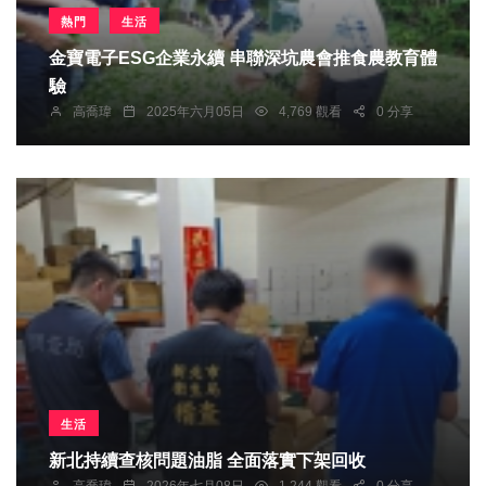
熱門
生活
金寶電子ESG企業永續 串聯深坑農會推食農教育體
驗
高喬瑋
2025年六月05日
4,769 觀看
0 分享
生活
新北持續查核問題油脂 全面落實下架回收
高喬瑋
2026年七月08日
1,244 觀看
0 分享