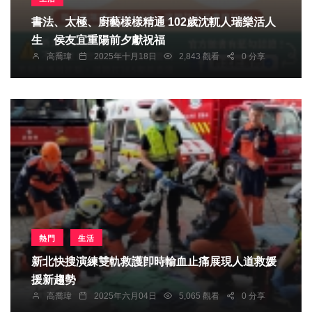
書法、太極、廚藝樣樣精通 102歲沈軏人瑞樂活人
生 侯友宜重陽前夕獻祝福
高喬瑋
2025年十月18日
2,843 觀看
0 分享
熱門
生活
新北快搜演練雙軌救護卽時輸血止痛展現人道救媛
援新趨勢
高喬瑋
2025年六月04日
5,065 觀看
0 分享