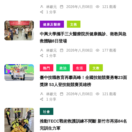
林獻元
2026年八月08日
121 觀看
1 分享
健康及醫療
文教
中興大學攜手三大醫療院所健康義診、衛教與急
救體驗8日登場
林獻元
2026年八月08日
177 觀看
1 分享
熱門
政治
生活
文教
臺中技職教育再攀高峰！全國技能競賽勇奪23面
獎牌 53人登技能競賽英雄榜
林獻元
2026年八月08日
121 觀看
1 分享
社會
推動TECC戰術救護訓練不間斷 新竹市再添84名
完訓生力軍