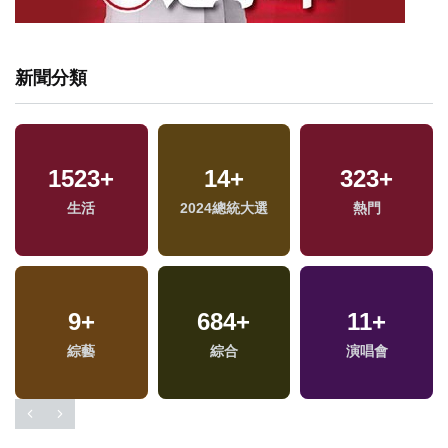
新聞分類
1523
+
14
+
323
+
兩
生活
2024總統大選
熱門
區
9
+
684
+
11
+
綜藝
綜合
演唱會