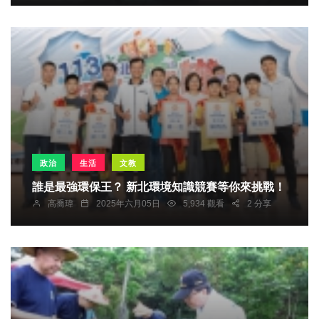
政治
生活
文教
誰是最強環保王？ 新北環境知識競賽等你來挑戰！
高喬瑋
2025年六月05日
5,934 觀看
2 分享