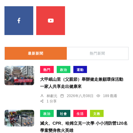
最新新聞
熱門新聞
熱門
政治
運動
大甲岷山里（父親節）舉辦健走兼顧環保活動
一家人共享走出健康來
林獻元
2026年八月08日
189 觀看
1 分享
政治
社會
生活
文教
滅火、CPR、哈姆立克一次學 小小消防營120名
學童變身救火英雄