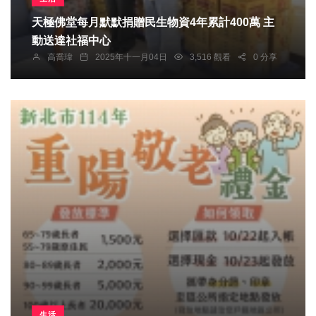
天極佛堂每月默默捐贈民生物資4年累計400萬 主
動送達社福中心
高喬瑋
2025年十一月04日
3,516 觀看
0 分享
生活