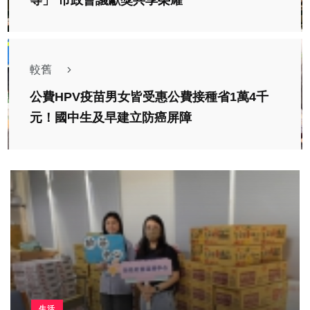
等」 市政會議獻獎共享榮耀
較舊
公費HPV疫苗男女皆受惠公費接種省1萬4千
元！國中生及早建立防癌屏障
生活