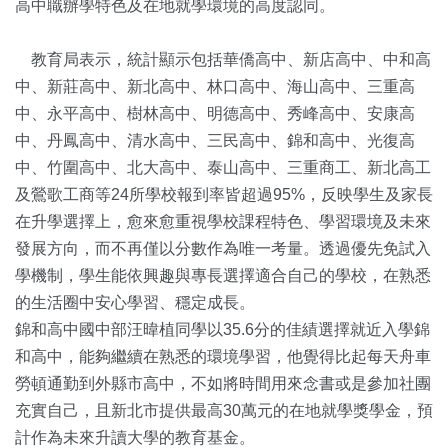
高中職辦學特色及在地就學環境的高度認同。
教育局表示，統計顯示包括華僑高中、新店高中、中和高
中、新莊高中、新北高中、林口高中、海山高中、三重高
中、永平高中、樹林高中、明德高中、秀峰高中、安康高
中、丹鳳高中、清水高中、三民高中、錦和高中、光復高
中、竹圍高中、北大高中、泰山高中、三重商工、新北高工
及鶯歌工商等24所學校報到率皆超過95%，反映學生及家長
在升學選擇上，愈來愈重視學校課程特色、學習環境及未來
發展方向，而不再僅以分數作為唯一考量。透過優先免試入
學機制，學生能依興趣與專長選擇適合自己的學校，在熟悉
的生活圈中安心學習、穩定成長。
錦和高中國中部汪暐植同學以35.6分的佳績選擇就近入學錦
和高中，能夠繼續在熟悉的環境學習，他覺得比起每天舟車
勞頓通勤到外縣市高中，不如將時間用來念書或是參加社團
充實自己，且新北市提供最高30萬元的在地就學獎學金，預
計作為未來升讀大學的教育基金。