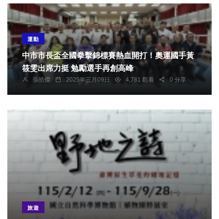
運動
中市市長盃全國拳擊錦標賽熱血開打！奧運國手黃
筱雯出席力挺 勉勵選手再創高峰
張皓傑
2025年三月09日
4,781 觀看
0 分享
旅遊