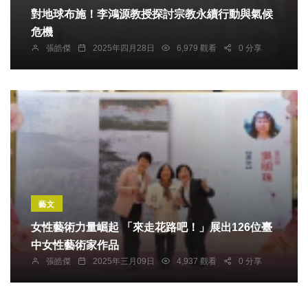
對地球布施！李鴻源教授探討宗教永續行動與氣候
危機
張皓傑
2025年四月28日
6,979 觀看
0 分享
藝文
女性藝術力量崛起 「來走花路吧！」展出126位臺
中女性藝術家作品
張皓傑
2025年三月09日
4,937 觀看
0 分享