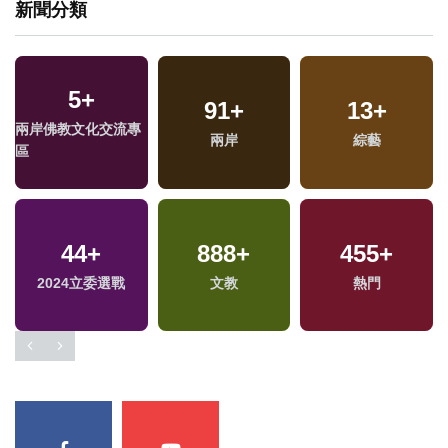
新聞分類
5
+
91
+
13
+
兩岸佛教文化交流專
兩岸
綜藝
區
44
+
888
+
455
+
2024立委選戰
文教
熱門