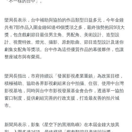
「不一樣的台中」。
欒局長表示，台中補助與協拍的作品類型日益多元，今年金鐘
共有7部作品入圍金鐘60達49個獎項之多，最終強勢抱回9項大
獎，包含戲劇節目最佳男主角、男配角、美術設計、造型設
計、視覺特效、燈光、攝影、原創歌曲、節目造型設計及迷你
劇集女配角等獎項。台中作為這些優質作品的幕後夥伴，也讓
整座城市與有榮焉。
欒局長指出，市府持續以「發展影視產業重鎮」為政策目標，
積極補助、協助各界影視劇組來台中拍攝、住宿、使用中台灣
影視基地，同時與台中市影視發展基金會合作，透過單一協拍
窗口制度，提供劇組完善的行政支援，打造最友善的拍片城
市。
新聞局表示，影集《星空下的黑潮島嶼》在本屆金鐘大放異
彩，入圍多達16項，最終橫掃「戲劇類節目美術設計獎」、