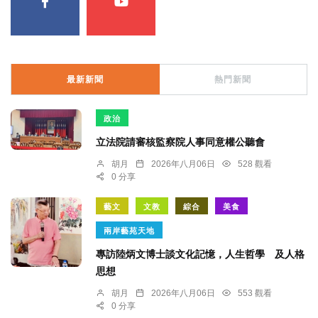
最新新聞
熱門新聞
政治
立法院請審核監察院人事同意權公聽會
胡月
2026年八月06日
528 觀看
0 分享
藝文
文教
綜合
美食
兩岸藝苑天地
專訪陸炳文博士談文化記憶，人生哲學 及人格
思想
胡月
2026年八月06日
553 觀看
0 分享