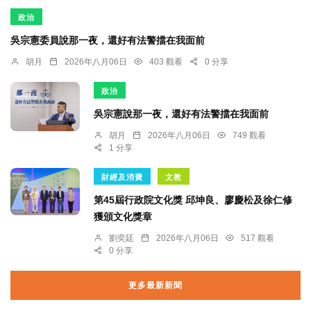
政治
吳宗憲委員說那一夜，還好有法警擋在我面前
胡月
2026年八月06日
403 觀看
0 分享
政治
吳宗憲說那一夜，還好有法警擋在我面前
胡月
2026年八月06日
749 觀看
1 分享
財經及消費
文教
第45屆行政院文化獎 邱坤良、廖慶松及徐仁修
獲頒文化獎章
劉奕廷
2026年八月06日
517 觀看
0 分享
更多最新新聞