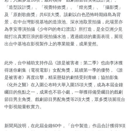
「造型設計獎」、「視覺特效獎」、「燈光獎」、「攝影獎」
及「原創歌曲獎」共6項大獎。該劇以白色恐怖時期綠島為背
景，在中台灣影視基地的造浪池、深水池取景拍攝，此場景亦
為李安導演拍攝《少年PI的奇幻漂流》所打造，是全亞洲少見
能打出真實巨浪的影視拍攝水池，透過鏡頭的畫面表現，展現
出台中基地在影視製作上的專業能量，成果斐然。
此外，台中補助支持作品《誰是被害者：第二季》也由李沐獲
得迷你劇集（電視電影）女配角獎，延續第一季的優勢，《誰
是被害者》再度出擊，精采懸疑的劇情受到青睞；協拍影集
《化外之醫》在入圍公布時大舉入圍15項大獎，成為本屆金鐘
矚目的焦點之一，成果也不容小覷，一舉獲得備受矚目的戲劇
節目男主角獎、戲劇節目男配角獎等2項大獎，眾多獎項展現台
中影視能量軟實力。
新聞局說明，在此屆金鐘60中，「台中製造」作品合計獲得9項