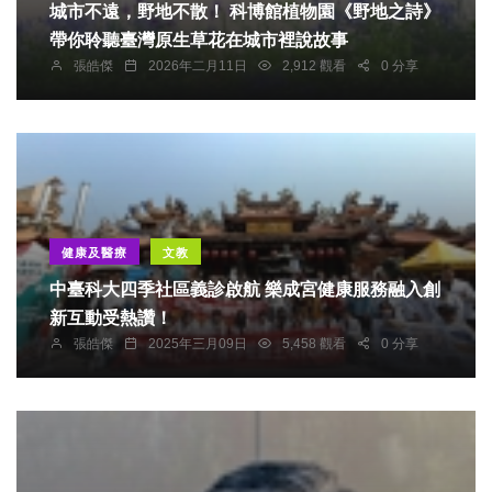
城市不遠，野地不散！ 科博館植物園《野地之詩》
帶你聆聽臺灣原生草花在城市裡說故事
張皓傑
2026年二月11日
2,912 觀看
0 分享
健康及醫療
文教
中臺科大四季社區義診啟航 樂成宮健康服務融入創
新互動受熱讚！
張皓傑
2025年三月09日
5,458 觀看
0 分享