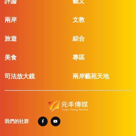
評論
藝文
兩岸
文教
旅遊
綜合
美食
專區
司法放大鏡
兩岸藝苑天地
我們的社群