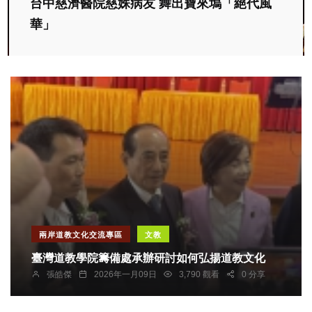
台中慈濟醫院慈姝病友 舞出寶來塢「絕代風
華」
兩岸道教文化交流專區
文教
臺灣道教學院籌備處承辦研討如何弘揚道教文化
張皓傑
2026年一月09日
3,790 觀看
0 分享