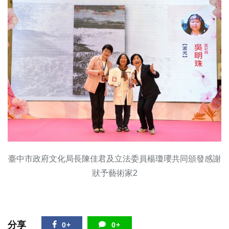
臺中市政府文化局長陳佳君及立法委員楊瓊瓔共同頒發感謝
狀予藝術家2
分享
0+
0+