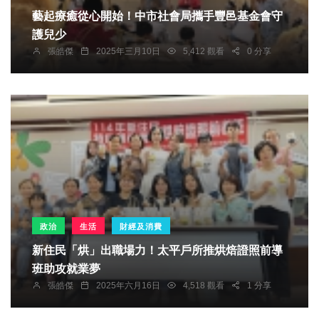
藝起療癒從心開始！中市社會局攜手豐邑基金會守
護兒少
張皓傑
2025年三月10日
5,412 觀看
0 分享
政治
生活
財經及消費
新住民「烘」出職場力！太平戶所推烘焙證照前導
班助攻就業夢
張皓傑
2025年六月16日
4,518 觀看
1 分享