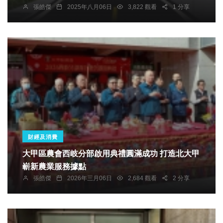
張皓傑
2025年八月06日
3,822 觀看
1 分享
財經及消費
大甲區農會西岐分部啟用典禮圓滿成功 打造北大甲
嶄新農業服務據點
張皓傑
2026年三月06日
2,684 觀看
2 分享