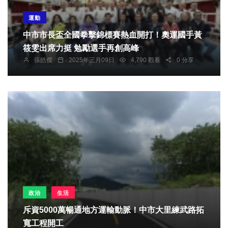
運動
中市市長盃全國拳擊錦標賽熱血開打！奧運國手黃
筱雯出席力挺 勉勵選手再創高峰
張皓傑
2025年三月09日
4,790 觀看
0 分享
政治
生活
斥資5000萬暢通地方運輸動脈！中市大里練武路拓
寬工程開工