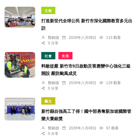
文教
打造新世代全球公民 新竹市深化國際教育多元出
訪
鄭銘德
2026年八月08日
115 觀看
0 分享
社會
生活
料敵從嚴 新竹市9日啟動災害應變中心強化三級
開設 嚴防颱風成災
鄭銘德
2026年八月08日
128 觀看
0 分享
藝文
新竹縣自強高工了得！國中部勇奪新加坡國際管
樂大賽銀獎
鄭銘德
2026年八月08日
97 觀看
0 分享