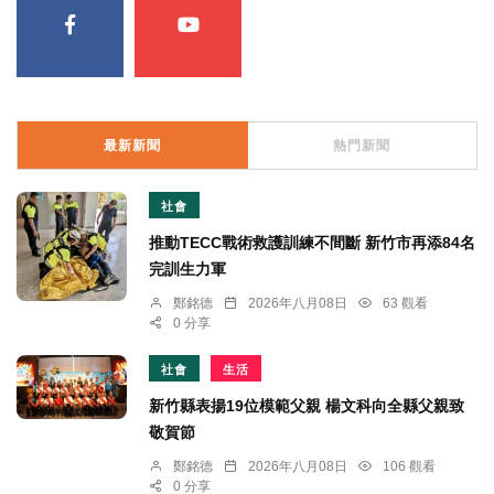
最新新聞
熱門新聞
社會
推動TECC戰術救護訓練不間斷 新竹市再添84名
完訓生力軍
鄭銘德
2026年八月08日
63 觀看
0 分享
社會
生活
新竹縣表揚19位模範父親 楊文科向全縣父親致
敬賀節
鄭銘德
2026年八月08日
106 觀看
0 分享