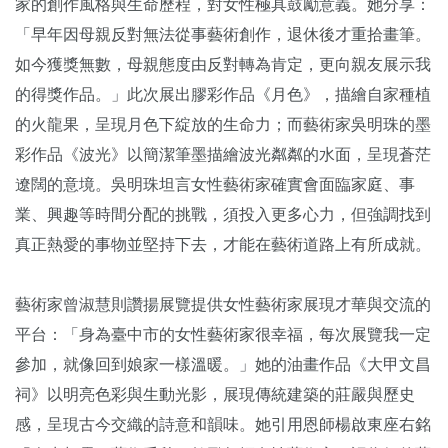
家的創作風格與生命歷程，
對女性極具鼓勵意義。她分享：
「
早年因母親反對無法從事藝術創作，退休後才重拾畫筆。
如今獲獎無數，母親態度由反對轉為肯定，
更向親友展示我
的得獎作品。」此次展出膠彩作品《月色》，
描繪自家種植
的火龍果，呈現月色下綻放的生命力；
而藝術家吳明珠的墨
彩作品《波光》
以簡潔筆墨描繪波光粼粼的水面，呈現蒼茫
遼闊的意境。
吳明珠坦言女性藝術家確實會面臨家庭、事
業、
興趣等時間分配的挑戰，須投入更多心力，
但強調找到
真正熱愛的事物並堅持下去，
才能在藝術道路上有所成就。
藝術家曾淑慧則讚揚展覽提供女性藝術家展現才華與交流的
平台：「
身為臺中市的女性藝術家很幸福，每次展覽我一定
參加，
就像回到娘家一樣溫暖。」她的油畫作品《大甲文昌
祠》
以明亮色彩與生動光影，展現傳統建築的莊嚴與歷史
感，
呈現古今交織的詩意和韻味。她引用恩師楊啟東座右銘