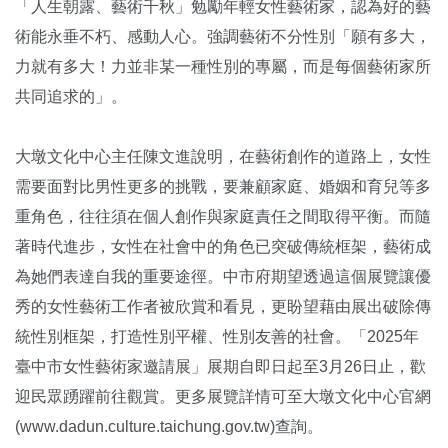
「人生朝露、
藝術千秋」勉勵年輕女性藝術家，認為好的藝
術能永垂不朽、
感動人心。強調藝術不分性別「願有多大，
力就有多大！
力並非某一種性別的專屬，而是每個藝術家所
共同追求的」。
大墩文化中心主任陳文進說明，在藝術創作的道路上，
女性
需要面對比男性更多的挑戰，要兼顧家庭、
婚姻和育兒等多
重角色，
往往須在個人創作與家庭責任之間取得平衡。而隨
著時代進步，
女性在社會中的角色已突破傳統框架，
藝術成
為她們表達自我的重要途徑。
中市府期望透過這個展覽讓優
秀的女性藝術工作者被欣賞和看見，
更盼望藉由展出破除傳
統性別框架，打造性別平權、
性別友善的社會。「2025年
臺中市女性藝術家邀請展」
展期自即日起至3月26日止，歡
迎民眾踴躍前往觀賞。
更多展覽詳情可至大墩文化中心官網
(
www.dadun.culture.taichung.gov.tw
)查詢。