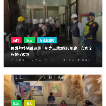
熱門
政治
財經及消費
氣爆善後關鍵進展！新光三越3階段整建、市府全
程督促改善
張皓傑
2025年三月10日
5,380 觀看
0 分享
政治
藝文