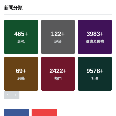
新聞分類
508
+
2863
+
美食
旅遊
兩
區