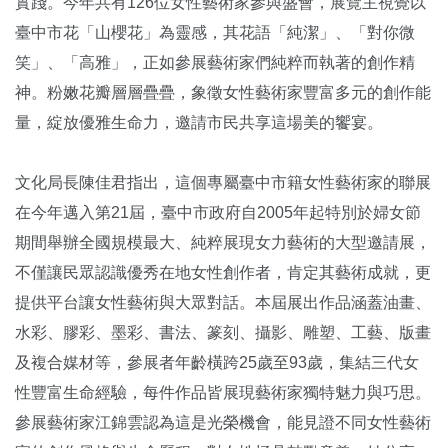
實踐。今年共有
126位女性藝術家參與盛會，展覽主視覺以
臺中市花「山櫻花」
為靈感，其花語「純潔」、「對你微
笑」、「高雅」，
正如參展藝術家們純粹而執著的創作精
神。粉嫩花瓣層層疊疊，
象徵女性藝術家豐富多元的創作能
量，綻放優雅生命力，
邀請市民共享這場美的饗宴。
文化局長陳佳君指出，
這個專屬臺中市籍女性藝術家的聯展
在今年邁入第21屆，
臺中市政府自2005年起特別於婦女節
期間舉辦全國規模最大、
純粹展現女力藝術的大型邀請展，
不僅讓民眾認識優秀在地女性創作者，肯定其藝術成就，
更
提供平台讓女性藝術與大眾對話。本屆展出作品涵蓋油畫、
水彩、
膠彩、墨彩、書法、篆刻、攝影、雕塑、工藝、版畫
及複合媒材等，
參展者年齡橫跨25歲至93歲，集結三代女
性豐富生命經驗，
每件作品皆展現藝術家獨特魅力與巧思。
參展藝術家江錦雲認為這是光榮機會，
能見證不同女性藝術