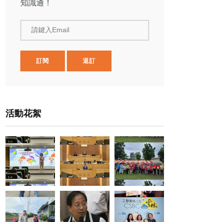
知識通！
請鍵入Email
訂閱
退訂
活動花絮