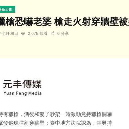
法放大鏡
獵槍恐嚇老婆 槍走火射穿牆壁被
6年七月08日
2,075 觀看
0 分享
持有獵槍，酒後和妻子吵架一時激動竟持獵槍恫嚇
擊發鋼珠彈射穿牆壁；臺中地方法院認為，幸男持