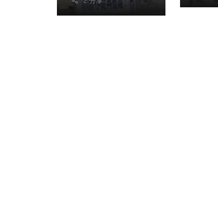
2 分享
中市
運社
並祭
量、