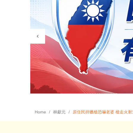
Home
林獻元
原住民持獵槍恐嚇老婆 槍走火射