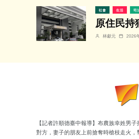
社會
生活
司
原住民持
林獻元
202
【記者許順德臺中報導】布農族幸姓男子
對方，妻子的朋友上前搶奪時槍枝走火，