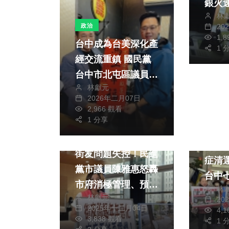
銀火
林
政治
20
1,
台中成為台美深化產
1 
經交流重鎮 國民黨
台中市北屯區議員擬
林獻元
參選人吳宗學諷執政
2026年二月07日
黨：意識形態治國讓
2,966 觀看
政治
美方焦慮
1 分享
財經及
政治
生活
家戶
街友問題失控！民進
症清
黨市議員陳雅惠怒轟
台中
市府消極管理、預算
林
謀出路 國民黨
林獻元
不透明
20
員楊
2025年十二月04日
4,
3,838 觀看
更大
1 