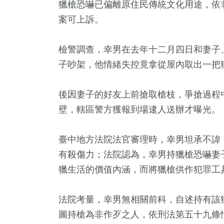
獵槍恐嚇已偏離原住民傳統文化用途，依
案可上訴。
檢警調查，幸男在去年十二月四日和妻子
子吵架，他情緒失控竟拿從屋內取出一把
後因妻子的好友上前搶取槍枝，爭搶過程
壁，轄區警方獲報到場逮人送辦才曝光。
2
+
9
+
361
+
353
+
17
+
兩岸佛教文化交
動
綜合
文教
2024立
臺中地方法院法官審理時，幸男坦承不諱
流專區
有殺傷力；法院認為，幸男持獵槍恐嚇妻
獵生活的價值內涵，而將獵槍供作犯罪工
1
+
214
+
298
+
門
旅遊
健康及醫療
法院考量，幸男無相關前科，自述持有該
圖持槍為非作歹之人，依刑法第五十九條