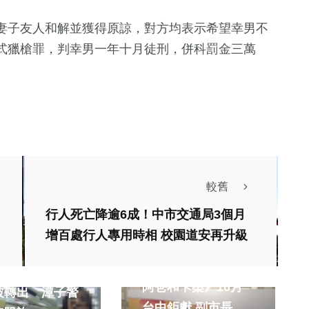
妻子友人和解並獲得原諒，對方均表示希望幸男不
式獵槍罪，判幸男一年十月徒刑，併科罰金三萬
較舊
行人死亡降逾6成！中市交通局3個月
生活
增百處行人專用時相 校園道安再升級
藝文
消費
《時光の手箱：我的
就完了！170
阿爸和卡桑》10月
被轉出 潭子警
台中鉅獻 副市長鄭