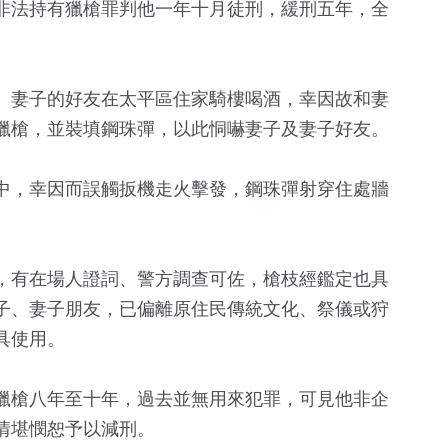
非法持有獵槍罪判他一年十月徒刑，緩刑五年，全
、妻子的好友在太平區住家騎樓喝酒，幸因故和妻
獵槍，並裝填鋼珠彈，以此恫嚇妻子及妻子好友。
中，幸因而誤觸扳機走火擊發，鋼珠彈射穿住處牆
6
+
36
+
0
+
委選戰
演唱會
兩岸
2023金鐘獎
，有在場人證詞、警方調查可佐，槍枝經鑑定也具
子、妻子朋友，已偏離原住民傳統文化、祭儀或狩
具使用。
7
+
855
+
5
+
海峽論壇專區
生活
綜藝
獵槍八年至十年，過去並無用來犯罪，可見他非企
情堪憫恕予以減刑。