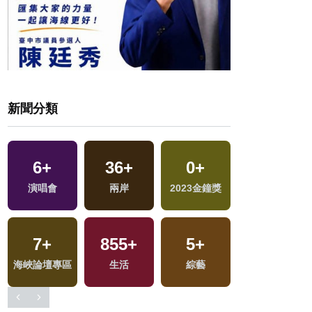
新聞分類
1
+
18
+
261
+
38
+
福建林公信俗文
兩岸道教文化交
財經及消費
美食
化專區
流專區
0
+
34
+
11
+
133
+
兩岸藝苑天地
影視
司法放大鏡
藝文