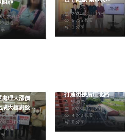
速阻詐
林獻元
照新：與民間攜手打
獻元
2024年九月19日
26年六月19日
造美學城市
5,725 觀看
899 觀看
1 分享
分享
政治
生活
財經及消費
生活
北屯路網再突破！中
消費
市建設局完成庄美街
廚餘禁養豬後遺
打通銜接后庄北路
運處理大漲價
林獻元
七成大樓廚餘自
2025年八月29日
獻元
4,240 觀看
市議
26年一月03日
0 分享
大鋐憂心恐衍生
162 觀看
漲價和汙染問題
分享