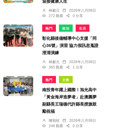
迎接健康人生
林獻元
2026年八月08日
272 觀看
0 分享
熱門
政治
生活
彰化縣後備輔導中心支援「同
心36號」演習 協力假訊息蒐證
澄清演練
林獻元
2026年八月08日
365 觀看
1 分享
熱門
文教
南投青年躍上國際！旭光高中
「黃金海岸造夢者」赴澳圓夢
副縣長王瑞德代許縣長授旗鼓
勵祝福
陳朝枝
2026年八月08日
248 觀看
0 分享