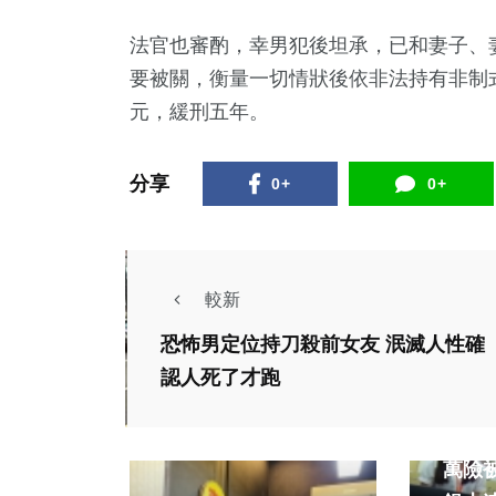
法官也審酌，幸男犯後坦承，已和妻子、
要被關，衡量一切情狀後依非法持有非制
元，緩刑五年。
分享
0+
0+
較新
恐怖男定位持刀殺前女友 泯滅人性確
社會
認人死了才跑
財經及
差一步
萬險