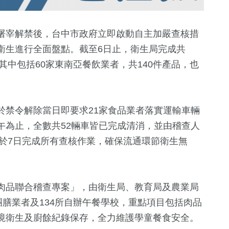
屠宰解禁後，台中市政府立即啟動自主加嚴查核措
衛生進行全面盤點。截至6日止，衛生局完成共
其中包括60家東南亞餐飲業者，共140件產品，也
於禁令解除當日即要求21家食品業者落實運輸車輛
午為止，全數共52輛車皆已完成清消，並由稽查人
+
17
+
472
+
1
+
計於7日完成所有查核作業，確保流通環節衛生無
司法放大鏡
健康及醫療
兩岸藝苑天
31
+
肉品聯合稽查專案」，由衛生局、教育局及農業局
433
+
301
+
團膳業者及134所自辦午餐學校，重點項目包括肉品
兩岸道教文化交
財經及消費
熱門
流專區
境衛生及廚餘紀錄保存，全力維護學童餐食安全。