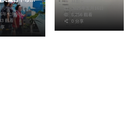
林獻元
可解約
獻元
2025年五月16日
碧秀：颱風季前
26年七月08日
6,256 觀看
排水
343 觀看
0 分享
分享