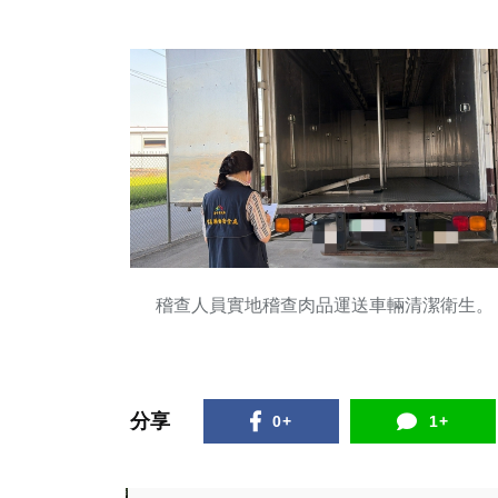
稽查人員實地稽查肉品運送車輛清潔衛生。
分享
0+
1+