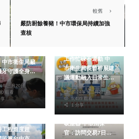
較舊
師
嚴防㕑餘養豬！中市環保局持續加強
查核
健康及醫療
政治
健康及醫療
0日世界口腔健
工作忙碌不運動 中
 中市衛生局籲
市衛生局長曾梓展建
護牙守護全身健
議運動融入日常生活
獻元
林獻元
26年三月20日
中保持健康
2024年十二月22日
690 觀看
5,499 觀看
分享
政治
財經及消費
1 分享
生活
免費除塵蟎變成推銷
五福里車籠埤護
吸塵器 中市消保
善工程進度超
官：訪問交易7日內
國民黨台中市議