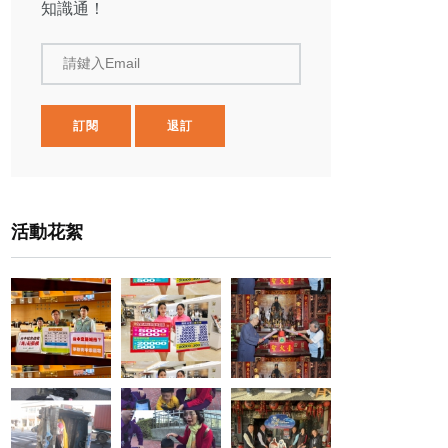
知識通！
請鍵入Email
訂閱
退訂
活動花絮