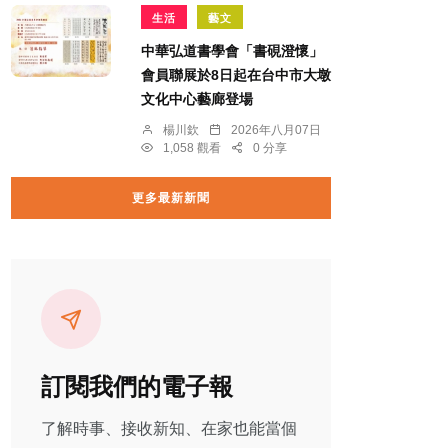
生活
藝文
中華弘道書學會「書硯澄懷」
會員聯展於8日起在台中市大墩
文化中心藝廊登場
楊川欽
2026年八月07日
1,058 觀看
0 分享
更多最新新聞
訂閱我們的電子報
了解時事、接收新知、在家也能當個