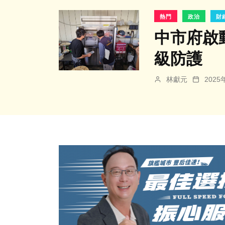
熱門
政治
財
中市府啟
級防護
林獻元
202