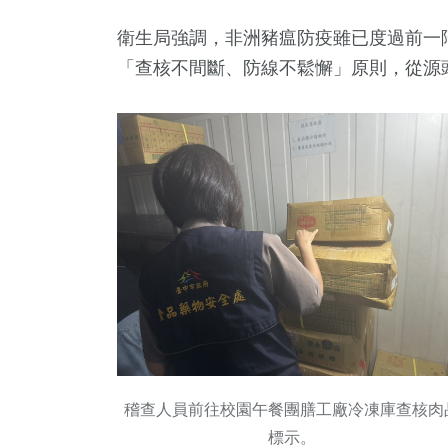
衛生局強調，非洲豬瘟防疫雖已度過前一
「查核不間斷、防線不鬆懈」原則，從源
稽查人員前往校園午餐團膳工廠冷凍庫查核肉
標示。