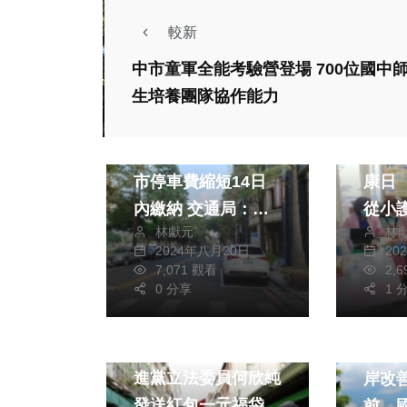
較新
中市童軍全能考驗營登場 700位國中
政治
生活
生培養團隊協作能力
旅遊
政治
9月1日新制上路 中
3月2
市停車費縮短14日
康日
內繳納 交通局：鼓
從小
林獻元
林
勵線上繳費
康
2024年八月20日
20
7,071 觀看
2,
0 分享
1 
政治
生活
政治
春節連假第一天 民
霧峰
進黨立法委員何欣純
岸改
發送紅包一元福袋及
前 