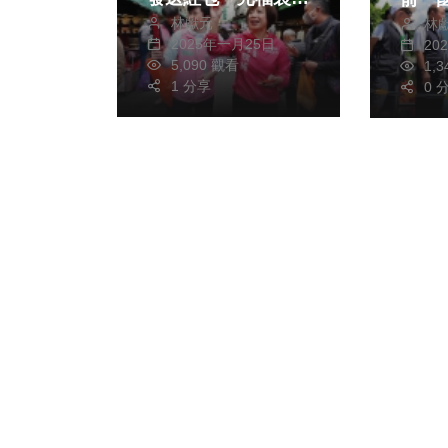
林獻元
林
諧音斗方人氣夯
員林
2025年一月25日
20
安全
5,090 觀看
1,
1 分享
0 