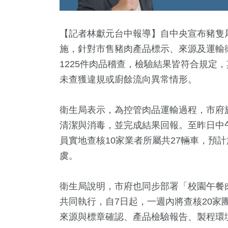
【記者林獻元台中報導】自中央宣布豬隻
施，針對市售豬肉產品標示、來源及運輸
1225件肉品稽查，檢驗結果皆符合規定，
未查獲違規或廚餘流向異常情形。
衛生局表示，為控管肉品運輸過程，市府
清潔與消毒，並完成結果回報。至昨日中
+
138
+
8
+
12
+
910
員實地查核10家業者所屬共27輛車，預
公信俗文
運動
綜藝
2024總統大選
政治
虞。
衛生局說明，市府也同步部署「校園午餐
1
+
1
+
56
+
共同執行，自7日起，一週內將查核20家
壇專區
2023金鐘獎
影視
來源與標章確認、產品檢驗報告、製程環