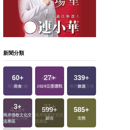
新聞分類
60
+
27
+
339
+
211
+
地
美食
2024立委選戰
旅遊
藝文
3
+
599
+
585
+
10
+
兩岸佛教文化交
綜合
文教
演唱會
流專區