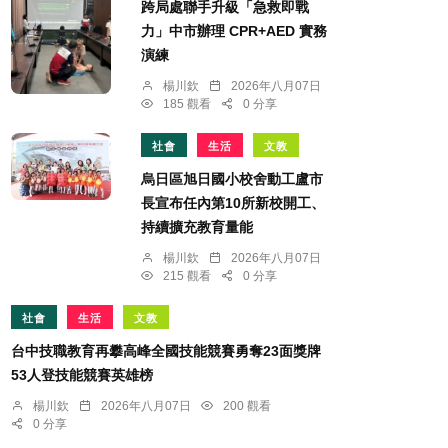
跨局處聯手升級「急救即戰
力」中市辦理 CPR+AED 實務
演練
楊川欽
2026年八月07日
185 觀看
0 分享
社會
生活
文教
烏日區旭日國小校舍動工盧市
長宣布任內第10所新校開工、
持續擴充教育量能
楊川欽
2026年八月07日
215 觀看
0 分享
社會
生活
文教
台中技職教育再攀高峰全國技能競賽勇奪23面獎牌
53人登技能競賽英雄榜
楊川欽
2026年八月07日
200 觀看
0 分享