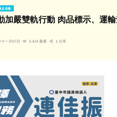
經及消費
動加嚴雙軌行動 肉品標示、運
5年十一月07日
3,424 觀看
1 分享