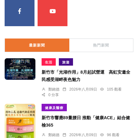
最新新聞
熱門新聞
生活
旅遊
新竹市「光湖作用」8月起試營運 高虹安邀全
民感受湖畔夜色魅力
鄭銘德
2026年八月09日
105 觀看
0 分享
健康及醫療
新竹市響應89量腰日 推動「健康ACE」結合健
檢365
鄭銘德
2026年八月09日
96 觀看