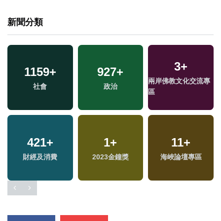
新聞分類
3
+
1159
+
927
+
兩岸佛教文化交流專
社會
政治
區
421
+
1
+
11
+
財經及消費
2023金鐘獎
海峽論壇專區