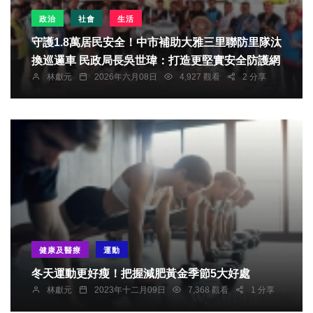
政治
社會
生活
守護1.8萬居民安全！中市補助大雅三里聯防里隊汰
換巡邏車 民政局長吳世瑋：打造更堅實安全防護網
林獻元
2026年六月08日
4,927 觀看
2 分享
健康及醫療
運動
冬天運動更好瘦！把握減肥黃金季節5大好處
林獻元
2023年十二月09日
7,368 觀看
1 分享