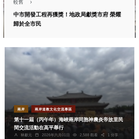
較舊
中市開發工程再獲獎！地政局獻獎市府 榮耀
歸於全市民
兩岸
兩岸道教文化交流專區
第十一屆（丙午年）海峽兩岸同胞神農炎帝故里民
間交流活動在高平舉行
林獻元
2026年六月01日
2,588 觀看
1 分享