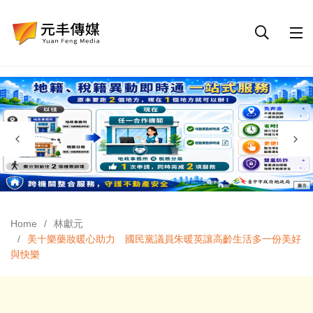
Home
林獻元
美十樂藥妝暖心助力 國民黨議員朱暖英讓高齡生活多一份美好
與快樂