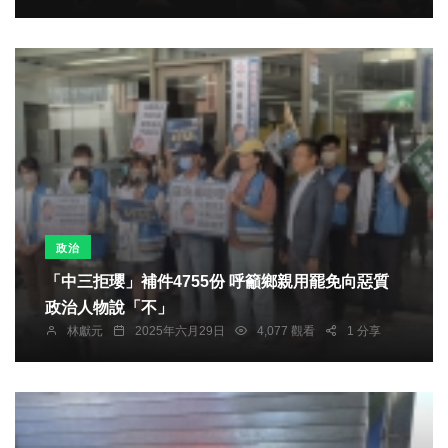
政治
「中三拒瓔」補件4755份 呼籲鄉親用罷免向惡質
政治人物說「不」
林獻元
2025年六月29日
4,077 觀看
1 分享