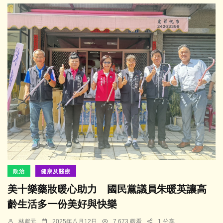
政治
健康及醫療
美十樂藥妝暖心助力 國民黨議員朱暖英讓高
齡生活多一份美好與快樂
林獻元
2025年八月12日
7,673 觀看
1 分享