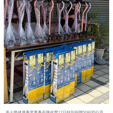
美十樂健康事業董事長陳政豐12日特別捐贈50組助行器，