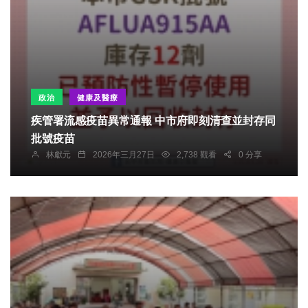
政治
健康及醫療
疾管署流感疫苗異常通報 中市府即刻清查並封存同
批號疫苗
林獻元
2026年三月27日
2,738 觀看
0 分享