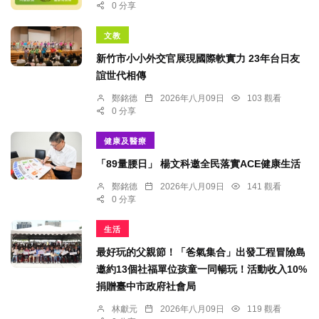
0 分享
文教
新竹市小小外交官展現國際軟實力 23年台日友
誼世代相傳
鄭銘德
2026年八月09日
103 觀看
0 分享
健康及醫療
「89量腰日」 楊文科邀全民落實ACE健康生活
鄭銘德
2026年八月09日
141 觀看
0 分享
生活
最好玩的父親節！「爸氣集合」出發工程冒險島
邀約13個社福單位孩童一同暢玩！活動收入10%
捐贈臺中市政府社會局
林獻元
2026年八月09日
119 觀看