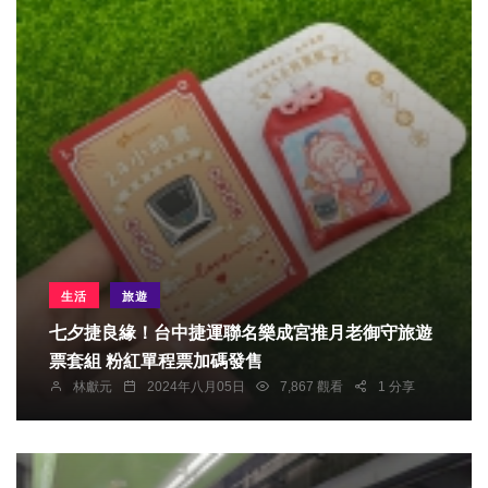
生活
旅遊
七夕捷良緣！台中捷運聯名樂成宮推月老御守旅遊
票套組 粉紅單程票加碼發售
林獻元
2024年八月05日
7,867 觀看
1 分享