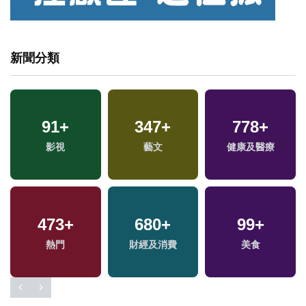
新聞分類
91
15
+
+
347
942
+
+
778
94
+
+
兩
演唱會
影視
藝文
綜合
健康及醫療
兩岸
區
473
919
+
+
680
18
+
+
99
2
+
+
熱門
文教
海峽論壇專區
財經及消費
兩岸藝苑天地
美食