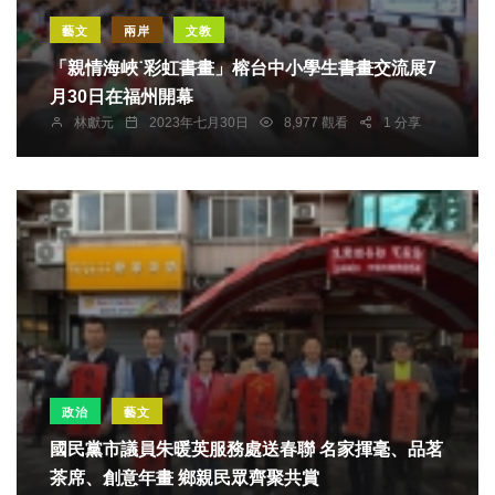
藝文
兩岸
文教
「親情海峽˙彩虹書畫」榕台中小學生書畫交流展7
月30日在福州開幕
林獻元
2023年七月30日
8,977 觀看
1 分享
政治
藝文
國民黨市議員朱暖英服務處送春聯 名家揮毫、品茗
茶席、創意年畫 鄉親民眾齊聚共賞