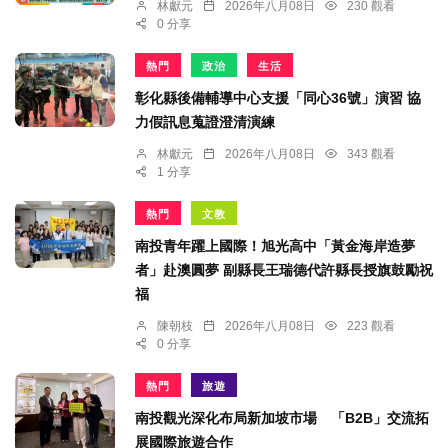
林獻元
2026年八月08日
230 觀看
0 分享
熱門
政治
生活
彰化縣後備輔導中心支援「同心36號」演習 協
力假訊息蒐證澄清演練
林獻元
2026年八月08日
343 觀看
1 分享
熱門
文教
南投青年躍上國際！旭光高中「黃金海岸造夢
者」赴澳圓夢 副縣長王瑞德代許縣長授旗鼓勵祝
福
陳朝枝
2026年八月08日
223 觀看
0 分享
熱門
旅遊
南投觀光深化布局新加坡市場 「B2B」交流拓
展國際旅遊合作