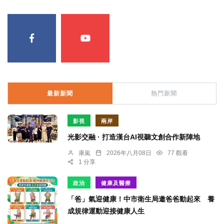
最新新聞
熱門新聞
影視
兩岸
光影交融 · 打造漢台AI視聽文創合作新陣地
康嵐
2026年八月08日
77 觀看
1 分享
政治
健康及醫療
「爸」氣迎健康！中市衛生局邀爸爸動起來 養
成規律運動迎接健康人生