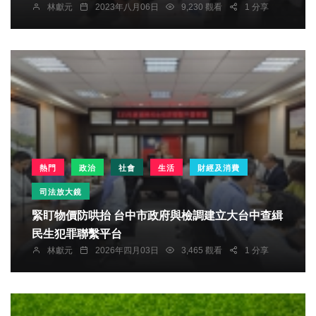
林獻元
2023年八月06日
9,230 觀看
1 分享
熱門
政治
社會
生活
財經及消費
司法放大鏡
緊盯物價防哄抬 台中市政府與檢調建立大台中查緝
民生犯罪聯繫平台
林獻元
2026年四月03日
3,465 觀看
1 分享