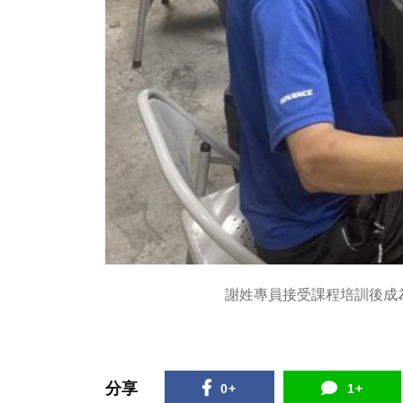
謝姓專員接受課程培訓後成
分享
0+
1+