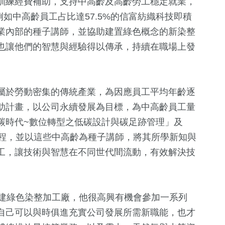
訓練經費補助，支持中高齡及高齡勞工穩定就業，
例如中高齡員工占比達57.5%的信富紡織科技即積
業內部的種子講師，並協助建置綠色概念的新染整
也讓他們的智慧與經驗得以傳承，持續在職場上發
屬於勞動密集的傳統產業，為因應員工平均年齡逐
助計畫，以公司永續發展為目標，為中高齡員工量
+
93
+
640
+
27
+
2096
+
碳時代~數位轉型之低碳設計與碳足跡管理」及
美食
財經及消費
司法放大鏡
生活
課程，並以這些中高齡為種子講師，將其所學新知與
工，讓技術與智慧在不同世代間流動，有效解決技
49
+
23
+
18
+
20
+
化交
兩岸道教文化
評論
海峽論壇專區
2024總統大選
流專區
新建綠色染整加工廠，他很高興有機會參加一系列
自己可以與時俱進充實公司發展所需新職能，也才