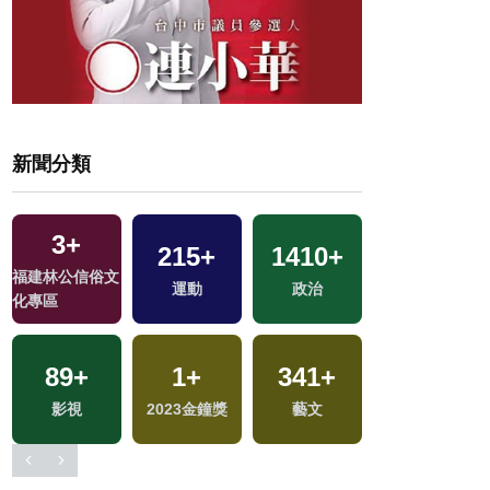
新聞分類
3
+
215
+
1410
+
14
+
福建林公信俗文
運動
政治
演唱會
化專區
89
+
1
+
341
+
交
影視
2023金鐘獎
藝文