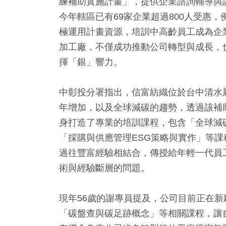
練補助實施計畫」，提供企業諮詢輔導與
今年轄區已有69家企業超過800人受惠，
極運用計畫資源，培訓中高齡員工成為企
加工廠，不僅成功推動公司轉型與成長，
揮「銀」響力。
中彰投分署指出，信富紡織位於台中清水
年增加，以及全球減碳的趨勢，透過該補
9
+
1762
+
12
+
732
+
526
身打造了專業的培訓課程，包含「全球減
岸
社會
綜藝
健康及醫療
旅遊
「採購與供應管理ESG策略與實作」等
過往豐富經驗相結合，傳授給年輕一代員
5
+
術與經驗斷層的問題。
+
465
+
45
+
927
+
兩岸佛教文
苑天地
熱門
2024立委選戰
綜合
流專區
現年56歲的謝專員提及，公司目前正在
「碳盤查與碳足跡概念」等相關課程，讓