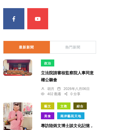
最新新聞
熱門新聞
政治
立法院請審核監察院人事同意
權公聽會
胡月
2026年八月06日
402 觀看
0 分享
藝文
文教
綜合
美食
兩岸藝苑天地
專訪陸炳文博士談文化記憶，