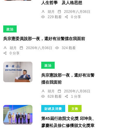
人生哲學 及人格思想
胡月
2026年八月06日
229 觀看
0 分享
政治
吳宗憲委員說那一夜，還好有法警擋在我面前
胡月
2026年八月06日
324 觀看
0 分享
政治
吳宗憲說那一夜，還好有法警
擋在我面前
胡月
2026年八月06日
628 觀看
1 分享
財經及消費
文教
第45屆行政院文化獎 邱坤良、
廖慶松及徐仁修獲頒文化獎章