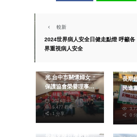
較新
2024世界病人安全日健走點燈 呼籲各
界重視病人安全
政治
生活
政治
傳承台灣文化讓愛發
台中
光 台中市關懷婦女
長期
保護協會榮譽理事長
民進
林獻元
張家銨議員帶領育幼
林
財經及消費
運動
要求
2024年十二月15日
20
院童展開藝文探索之
並重
5,477 觀看
文教
3,
政治
旅
1 分享
0 
從埔里到世界舞台
財經及
保聯企業挺射箭新秀
停車
長期支持台灣射箭運