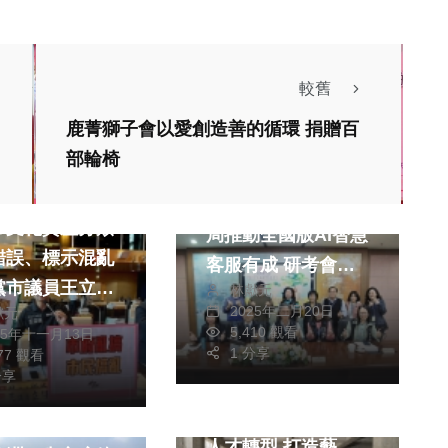
較舊
鹿菁獅子會以愛創造善的循環 捐贈百
部輪椅
政治
財經及消費
藝文
強強聯手！中市地稅
市文化資產分類
局推動全國版AI智慧
錯誤、標示混亂
客服有成 研考會組
黨市議員王立任
林獻元
隊參訪交流
2025年二月20日
獻元
文化局全面檢討
5,410 觀看
25年十一月13日
新審定現行分類
財經及消費
文教
1 分享
777 觀看
健康及醫療
分享
「企業人力資源提升
消費
旅遊
計畫」輔導在地傳產
場、拖吊場變城
人才轉型 打造藝術