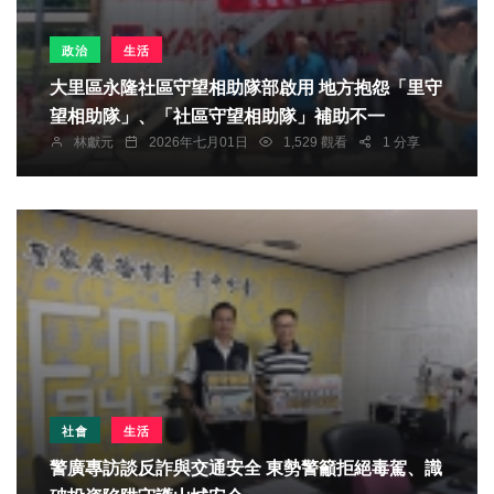
政治
生活
大里區永隆社區守望相助隊部啟用 地方抱怨「里守
望相助隊」、「社區守望相助隊」補助不一
林獻元
2026年七月01日
1,529 觀看
1 分享
社會
生活
警廣專訪談反詐與交通安全 東勢警籲拒絕毒駕、識