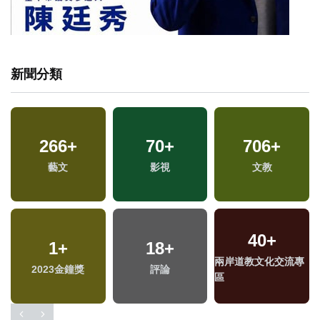
新聞分類
266
+
70
+
706
+
藝文
影視
文教
40
+
1
+
18
+
兩岸道教文化交流專
2023金鐘獎
評論
區