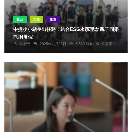
政治
文教
旅遊
中捷小小站長出任務！結合ESG永續理念 親子同樂
FUN暑假
林獻元
2025年六月28日
5,529 觀看
0 分享