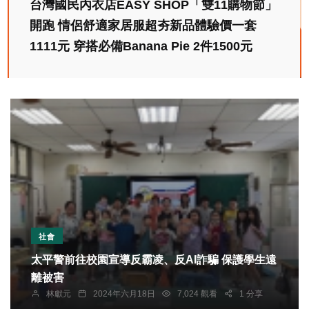
台灣國民內衣店EASY SHOP「雙11購物節」
開跑 情侶舒適家居服超夯新品體驗價一套
1111元 穿搭必備Banana Pie 2件1500元
社會
太平警前往校園宣導反霸凌、反AI詐騙 保護學生遠
離被害
林獻元
2024年六月18日
7,024 觀看
1 分享