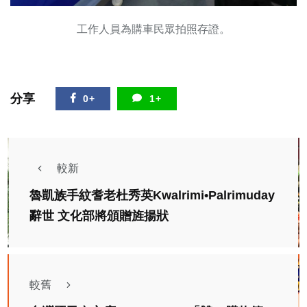
工作人員為購車民眾拍照存證。
分享
0+
1+
較新
魯凱族手紋耆老杜秀英Kwalrimi•Palrimuday
辭世 文化部將頒贈旌揚狀
較舊