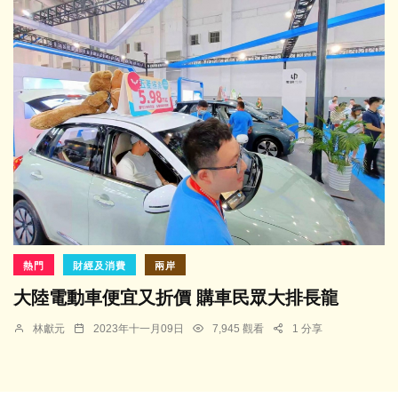
熱門
財經及消費
兩岸
大陸電動車便宜又折價 購車民眾大排長龍
林獻元
2023年十一月09日
7,945 觀看
1 分享