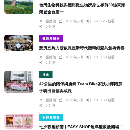
台灣生物科技與應用微生物躋身世界前30強東海
榮登全台第一
張皓傑
2026年八月10日
126 觀看
0 分享
健康及醫療
慈濟五夠力智啟長照新時代翻轉銀髮共創再青春
張皓傑
2026年八月10日
153 觀看
0 分享
社會
42公里的陪伴與勇氣 Team Bike家扶小隊陪孩
子騎出自信與成長
張皓傑
2026年八月10日
130 觀看
0 分享
財經及消費
七夕戰袍預備ￜEASY SHOP週年慶浪漫開場！