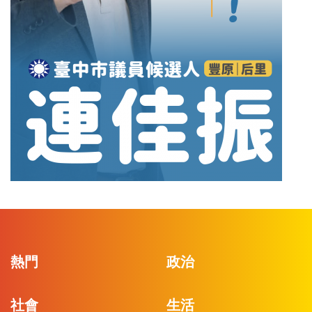
熱門
政治
社會
生活