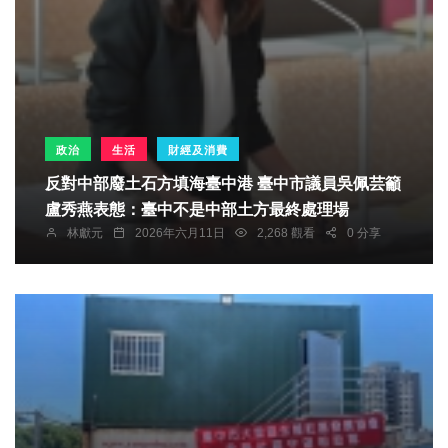
政治
生活
財經及消費
反對中部廢土石方填海臺中港 臺中市議員吳佩芸籲
盧秀燕表態：臺中不是中部土方最終處理場
林獻元
2026年六月11日
2,268 觀看
0 分享