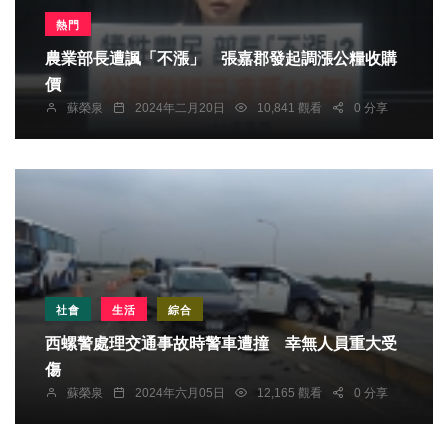
熱門
農業部長遭諷「不漲」 張嘉郡發起調漲公糧收購
價
蘇榮泉
2024年二月20日
10,841 觀看
0 分享
社會
生活
綜合
西螺警處理交通事故時警車遭撞 幸無人員重大受
傷
蘇榮泉
2024年六月05日
12,165 觀看
0 分享