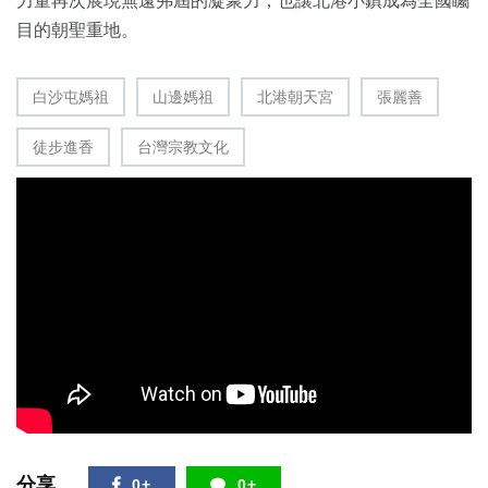
力量再次展現無遠弗屆的凝聚力，也讓北港小鎮成為全國矚
目的朝聖重地。
白沙屯媽祖
山邊媽祖
北港朝天宮
張麗善
徒步進香
台灣宗教文化
分享
0+
0+