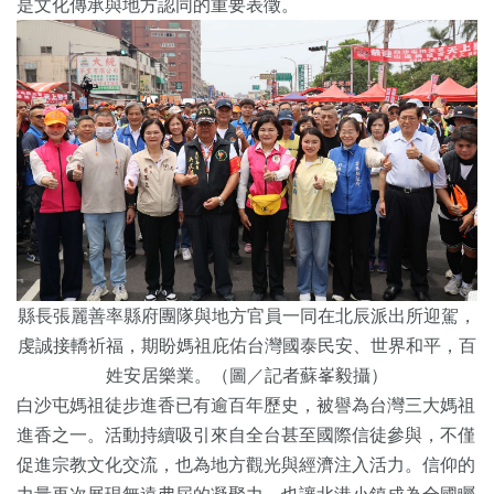
是文化傳承與地方認同的重要表徵。
縣長張麗善率縣府團隊與地方官員一同在北辰派出所迎駕，
虔誠接轎祈福，期盼媽祖庇佑台灣國泰民安、世界和平，百
姓安居樂業。（圖／記者蘇峯毅攝）
白沙屯媽祖徒步進香已有逾百年歷史，被譽為台灣三大媽祖
進香之一。活動持續吸引來自全台甚至國際信徒參與，不僅
促進宗教文化交流，也為地方觀光與經濟注入活力。信仰的