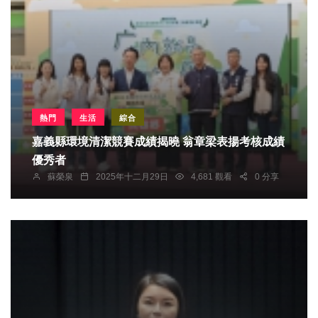
熱門
生活
綜合
嘉義縣環境清潔競賽成績揭曉 翁章梁表揚考核成績
優秀者
蘇榮泉
2025年十二月29日
4,681 觀看
0 分享