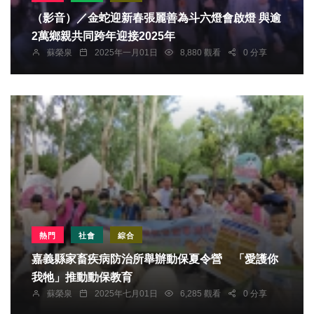
（影音）／金蛇迎新春張麗善為斗六燈會啟燈 與逾
2萬鄉親共同跨年迎接2025年
蘇榮泉
2025年一月01日
8,880 觀看
0 分享
熱門
社會
綜合
嘉義縣家畜疾病防治所舉辦動保夏令營 「愛護你
我牠」推動動保教育
蘇榮泉
2025年七月01日
6,285 觀看
0 分享