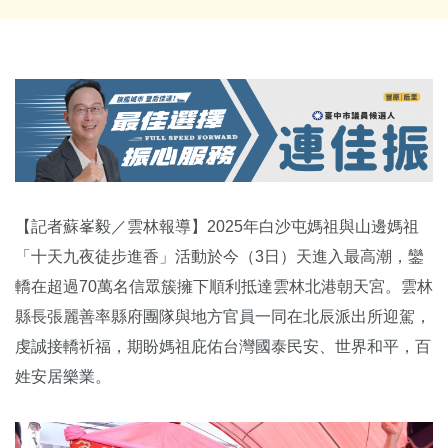
【記者蘇峯毅／雲林報導】2025年白沙屯媽祖與山邊媽祖
「十天九夜徒步進香」活動於今（3日）天進入最高潮，鑾
轎在超過70萬名信眾簇擁下順利抵達雲林北港朝天宮。雲林
縣長張麗善率縣府團隊與地方官員一同在北辰派出所迎駕，
虔誠接轎祈福，期盼媽祖庇佑台灣國泰民安、世界和平，百
姓安居樂業。