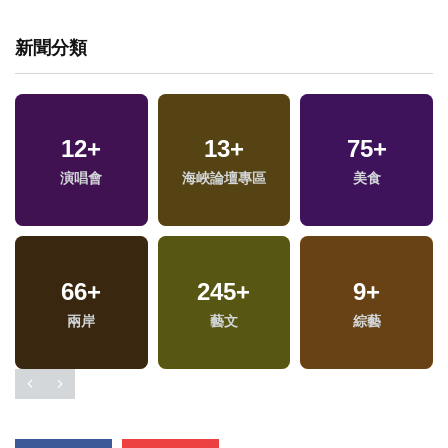
新聞分類
12
+
13
+
75
+
演唱會
海峽論壇專區
美食
66
+
245
+
9
+
兩岸
藝文
綜藝