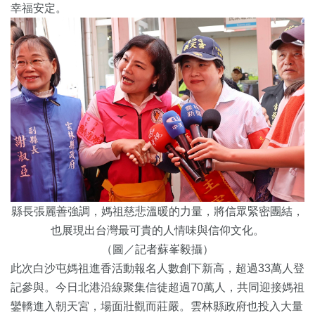
幸福安定。
縣長張麗善強調，媽祖慈悲溫暖的力量，將信眾緊密團結，
也展現出台灣最可貴的人情味與信仰文化。
（圖／記者蘇峯毅攝）
此次白沙屯媽祖進香活動報名人數創下新高，超過33萬人登
記參與。今日北港沿線聚集信徒超過70萬人，共同迎接媽祖
鑾轎進入朝天宮，場面壯觀而莊嚴。雲林縣政府也投入大量