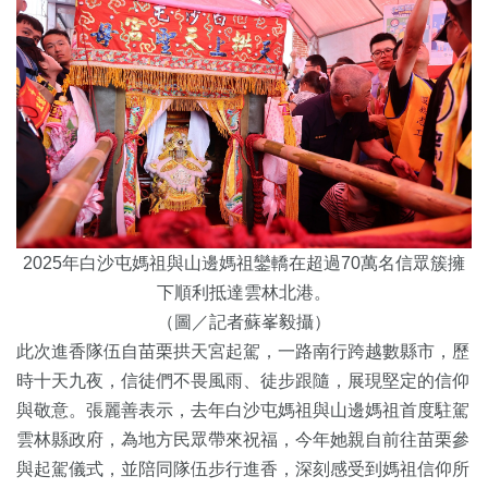
2025年白沙屯媽祖與山邊媽祖鑾轎在超過70萬名信眾簇擁
下順利抵達雲林北港。
（圖／記者蘇峯毅攝）
此次進香隊伍自苗栗拱天宮起駕，一路南行跨越數縣市，歷
時十天九夜，信徒們不畏風雨、徒步跟隨，展現堅定的信仰
與敬意。張麗善表示，去年白沙屯媽祖與山邊媽祖首度駐駕
雲林縣政府，為地方民眾帶來祝福，今年她親自前往苗栗參
與起駕儀式，並陪同隊伍步行進香，深刻感受到媽祖信仰所