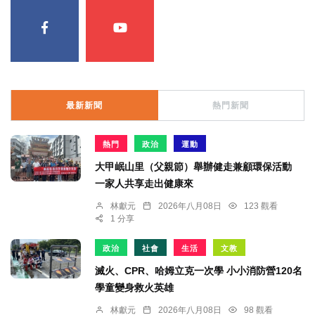
最新新聞
熱門新聞
熱門
政治
運動
大甲岷山里（父親節）舉辦健走兼顧環保活動
一家人共享走出健康來
林獻元
2026年八月08日
123 觀看
1 分享
政治
社會
生活
文教
滅火、CPR、哈姆立克一次學 小小消防營120名
學童變身救火英雄
林獻元
2026年八月08日
98 觀看