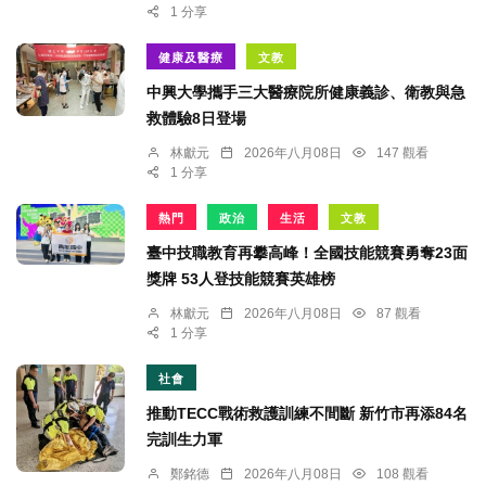
1 分享
健康及醫療
文教
中興大學攜手三大醫療院所健康義診、衛教與急
救體驗8日登場
林獻元
2026年八月08日
147 觀看
1 分享
熱門
政治
生活
文教
臺中技職教育再攀高峰！全國技能競賽勇奪23面
獎牌 53人登技能競賽英雄榜
林獻元
2026年八月08日
87 觀看
1 分享
社會
推動TECC戰術救護訓練不間斷 新竹市再添84名
完訓生力軍
鄭銘德
2026年八月08日
108 觀看