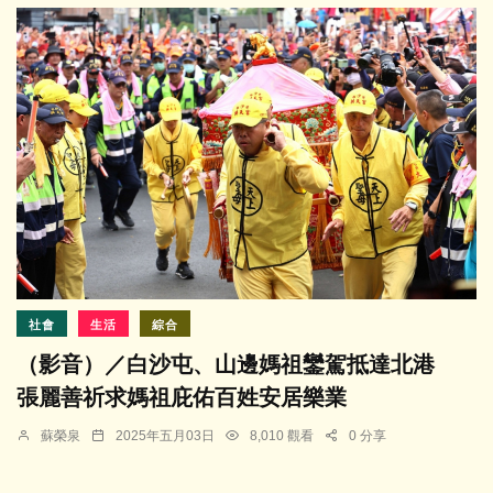
社會
生活
綜合
（影音）／白沙屯、山邊媽祖鑾駕抵達北港
張麗善祈求媽祖庇佑百姓安居樂業
蘇榮泉
2025年五月03日
8,010 觀看
0 分享