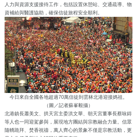
人力與資源支援接待工作，包括設置休憩站、交通疏導、物
資補給與醫護協助，確保信徒旅程安全順利。
今日來自全國各地超過70萬信徒到雲林北港迎接媽祖。
（圖／記者蘇峯毅攝）
北港鎮長蕭美文、拱天宮主委洪文華、朝天宮董事長蔡咏鍀
等人也一同迎駕參與，展現地方團結與宗教融合力量。信眾
隨轎跪拜、焚香祝禱，萬人齊心的景象不僅是宗教活動，更