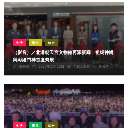
生活
藝文
綜合
（影音）／北港朝天宮文物館再添新廳 祖媽神轎
與彩繪門神首度齊展
蘇榮泉
2026年二月12日
4,301 觀看
0 分享
生活
影視
綜合