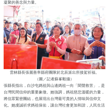
凝聚的善念與力量。
雲林縣長張麗善率縣府團隊於北辰派出所接駕祈福。
（圖／記者蘇峯毅攝）
張縣長指出，白沙屯媽祖與山邊媽祖一向「聞聲救苦」，是
台灣民間信仰的重要象徵。她強調，媽祖慈悲溫暖的力量，
將信眾緊密團結，也展現出台灣最可貴的人情味與信仰文
化。她虔誠祈求媽祖保佑，讓台灣社會更加和諧，人民生活