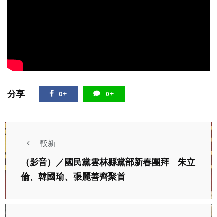
分享
0+
0+
較新
（影音）／國民黨雲林縣黨部新春團拜 朱立
倫、韓國瑜、張麗善齊聚首