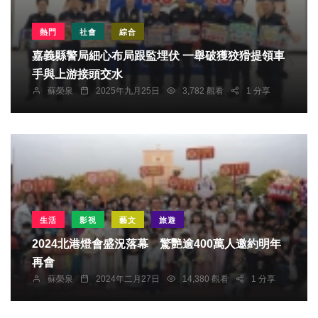
熱門
社會
綜合
嘉義縣警局細心布局跟監埋伏 一舉破獲狡猾提領車
手與上游接頭交水
蘇榮泉
2025年九月25日
3,782 觀看
1 分享
生活
影視
藝文
旅遊
2024北港燈會盛況落幕 驚艷逾400萬人邀約明年
再會
蘇榮泉
2024年二月27日
14,380 觀看
1 分享