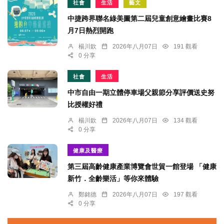
社會
生活
藝文
中捷跨界聯名綠美圖第二屆兒童創意繪畫比賽8
月7日熱烈開跑
楊川欽
2026年八月07日
191 觀看
0 分享
社會
生活
中市自由一期立體停車場父親節分享評價送史努
比授權好禮
楊川欽
2026年八月07日
134 觀看
0 分享
健康及醫療
第三屆高齡健康產業博覽會世貿一館登場 「健康
新竹．全齡樂活」等你來體驗
鄭銘德
2026年八月07日
197 觀看
0 分享