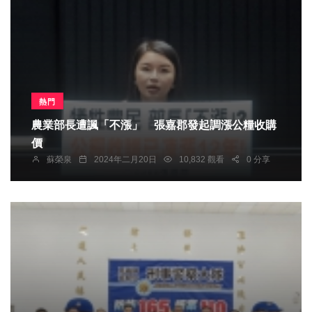
熱門
農業部長遭諷「不漲」 張嘉郡發起調漲公糧收購
價
蘇榮泉
2024年二月20日
10,832 觀看
0 分享