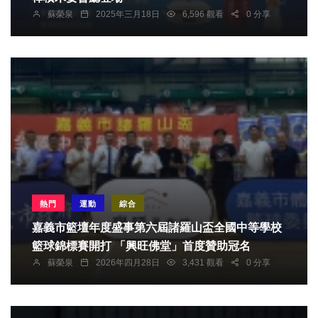
蘇榮泉
2025年三月18日
6,596 觀看
0 分享
熱門
運動
綜合
嘉義市籃壇年度盛事第六屆諸羅山盃全國中等學校
籃球錦標賽開打 「興旺佛堂」首度贊助冠名
蘇榮泉
2026年四月28日
3,431 觀看
0 分享