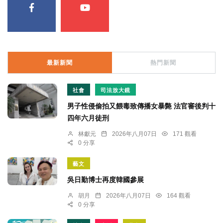
最新新聞
熱門新聞
社會
司法放大鏡
男子性侵偷拍又餵毒致傳播女暴斃 法官審後判十
四年六月徒刑
林獻元
2026年八月07日
171 觀看
0 分享
藝文
吳日勤博士再度韓國參展
胡月
2026年八月07日
164 觀看
0 分享