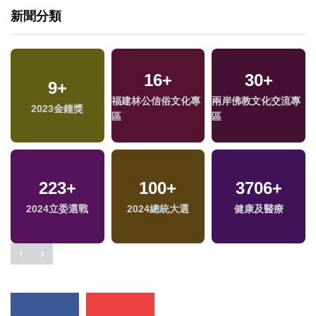
新聞分類
16
+
30
+
10
9
+
+
4441
+
141
+
福建林公信俗文化專
兩岸佛教文化交流專
兩岸藝苑天地
2023金鐘獎
文教
司法放大鏡
區
區
1653
223
+
+
100
472
+
+
3706
87
+
+
2024立委選戰
藝文
2024總統大選
美食
海峽論壇專區
健康及醫療