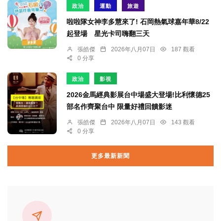
政治
運動
旅遊
啦啦隊女神李多慧來了! 石岡熱氣球嘉年華8/22
起登場 星光卡司嗨翻三天
張皓傑
2026年八月07日
187 觀看
0 分享
政治
影視
2026金馬經典影展台中場盛大登場!比利懷德25
部名作齊聚台中 限量好禮回饋影迷
張皓傑
2026年八月07日
143 觀看
0 分享
更多最新新聞