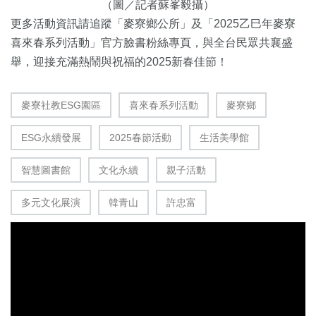
（圖／記者蘇峯毅攝）
更多活動資訊請追蹤「麥寮鄉公所」及「2025乙巳年麥寮
喜來春系列活動」官方臉書粉絲專頁，與全台民眾共襄盛
舉，迎接充滿熱鬧與祝福的2025新春佳節！
麥寮社教ESG園區
喜來春系列活動
麥寮鄉
ESG永續發展
2025春節活動
生活美學館
智慧圖書館
文化永續
親子活動
多元文化展演
韓青山
許忠富