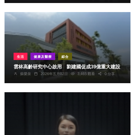
生活
健康及醫療
綜合
雲林高齡研究中心啟用 劉建國促成39億重大建設
蘇榮泉
2026年五月02日
3,465 觀看
0 分享