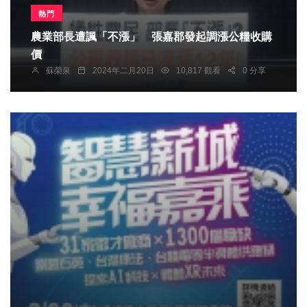
熱門
農業部長遭諷「不漲」 張嘉郡發起調漲公糧收購
價
蘇榮泉
2024年二月20日
10,817 觀看
0 分享