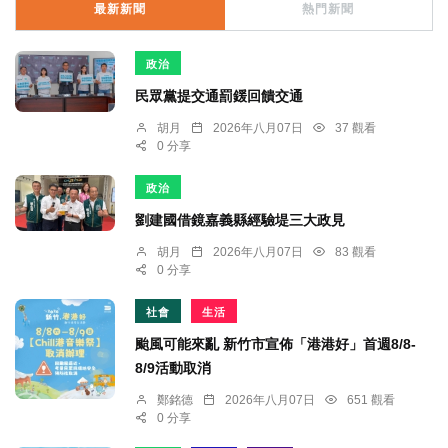
最新新聞
熱門新聞
政治
民眾黨提交通罰鍰回饋交通
胡月
2026年八月07日
37 觀看
0 分享
政治
劉建國借鏡嘉義縣經驗堤三大政見
胡月
2026年八月07日
83 觀看
0 分享
社會
生活
颱風可能來亂 新竹市宣佈「港港好」首週8/8-
8/9活動取消
鄭銘德
2026年八月07日
651 觀看
0 分享