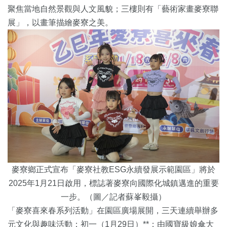
聚焦當地自然景觀與人文風貌；三樓則有「藝術家畫麥寮聯
展」，以畫筆描繪麥寮之美。
麥寮鄉正式宣布「麥寮社教ESG永續發展示範園區」將於
2025年1月21日啟用，標誌著麥寮向國際化城鎮邁進的重要
一步。（圖／記者蘇峯毅攝）
「麥寮喜來春系列活動」在園區廣場展開，三天連續舉辦多
元文化與趣味活動：初一（1月29日）**：由國寶級娘傘大