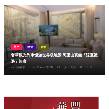
熱門
旅遊
綜合
奢華觀光列車慢遊世界級地景 阿里山賓館「涼夏禮
遇」迎賓
蘇榮泉
2026年五月09日
2,482 觀看
1 分享