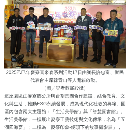
2025乙巳年麥寮喜來春系列活動17日由鄉長許忠富、鄉民
代表會主席韓青山等人開箱啟動。
（圖／記者蘇峯毅攝）
這座園區由麥寮鄉公所與台塑集團合作建設，結合教育、文
化與生活，推動ESG永續發展，成為現代化社教的典範。園
區內包含兩大主題館：「生活美學館」與「智慧圖書館」。
生活美學館：一樓展出麥寮工藝技術與文化傳承，名為「五
湖四海宴」；二樓為「麥寮印象-鏡頭下的故事攝影展」，