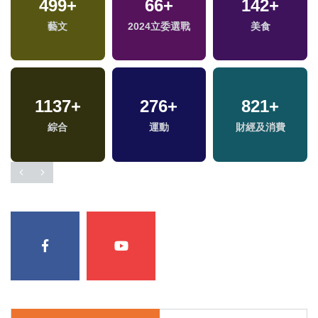
499
3
+
+
134
66
+
+
142
26
+
+
兩
兩岸藝苑天地
藝文
2024立委選戰
兩岸
海峽論壇專區
美食
區
4
+
1137
28
+
+
276
25
+
+
821
+
福建林公信俗文化專
綜合
評論
2024總統大選
運動
財經及消費
區