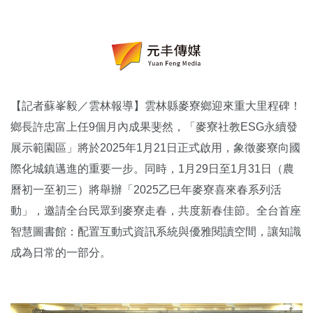
【記者蘇峯毅／雲林報導】雲林縣麥寮鄉迎來重大里程碑！
鄉長許忠富上任9個月內成果斐然，「麥寮社教ESG永續發
展示範園區」將於2025年1月21日正式啟用，象徵麥寮向國
際化城鎮邁進的重要一步。同時，1月29日至1月31日（農
曆初一至初三）將舉辦「2025乙巳年麥寮喜來春系列活
動」，邀請全台民眾到麥寮走春，共度新春佳節。全台首座
智慧圖書館：配置互動式資訊系統與優雅閱讀空間，讓知識
成為日常的一部分。