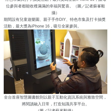
位參與者都能收穫滿滿的幸福與驚喜。（圖／記者蘇峯毅
攝）
期間設有兒童遊樂園、親子手作DIY、特色市集及打卡抽獎
活動，最大獎為iPhone 16，吸引全家參與。
全台首座智慧圖書館則以親子互動化資訊系統與雅致空間，
將閱讀融入日常，打造知識共享平台。
（圖／記者蘇峯毅攝）