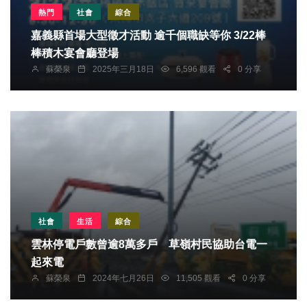
熱門
社會
綜合
嘉義縣首場大型徵才活動 逾千個職缺等你 3/22棒
棒積木宴會廳登場
蘇榮泉
2025年三月18日
6,596 觀看
0 分享
社會
生活
綜合
雲林停電戶數曾逾8萬多戶 草嶺村民協助台電一
起來電
蘇榮泉
2024年七月26日
11,505 觀看
0 分享