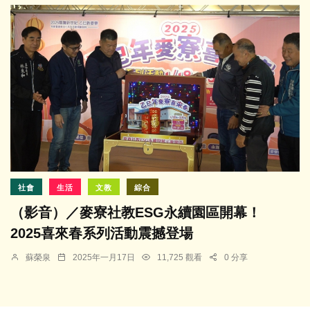
社會
生活
文教
綜合
（影音）／麥寮社教ESG永續園區開幕！
2025喜來春系列活動震撼登場
蘇榮泉
2025年一月17日
11,725 觀看
0 分享