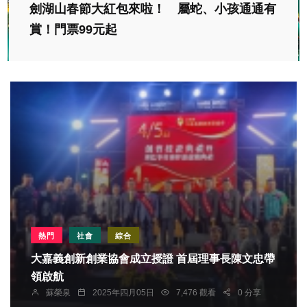
劍湖山春節大紅包來啦！ 屬蛇、小孩通通有
賞！門票99元起
熱門
社會
綜合
大嘉義創新創業協會成立授證 首屆理事長陳文忠帶
領啟航
蘇榮泉
2025年四月05日
7,476 觀看
0 分享