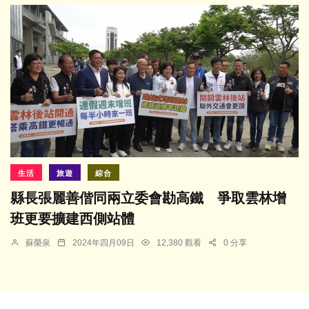
生活
旅遊
綜合
縣長張麗善偕同兩立委會勘高鐵 爭取雲林增
班更要擴建西側站體
蘇榮泉
2024年四月09日
12,380 觀看
0 分享