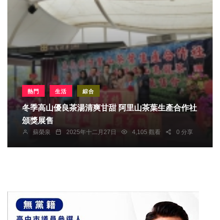
熱門
生活
綜合
冬季高山優良茶湯清爽甘甜 阿里山茶葉生產合作社
頒獎展售
蘇榮泉
2025年十二月27日
4,105 觀看
0 分享