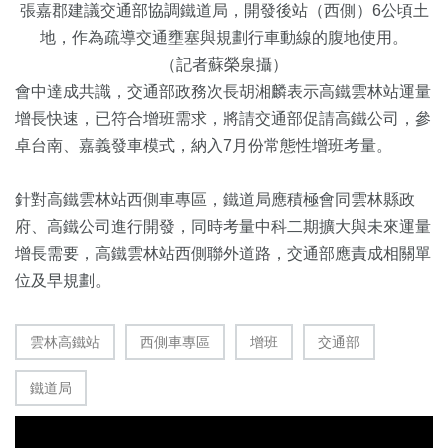
張嘉郡建議交通部協調鐵道局，開發後站（西側）6公頃土
地，作為疏導交通壅塞與規劃行車動線的腹地使用。
（記者蘇榮泉攝）
會中達成共識，交通部政務次長胡湘麟表示高鐵雲林站運量
增長快速，已符合增班需求，將請交通部促請高鐵公司，參
卓台南、嘉義發車模式，納入7月份常態性增班考量。
針對高鐵雲林站西側車專區，鐵道局應積極會同雲林縣政
府、高鐵公司進行開發，同時考量中科二期擴大與未來運量
增長需要，高鐵雲林站西側聯外道路，交通部應責成相關單
位及早規劃。
雲林高鐵站
西側車專區
增班
交通部
鐵道局