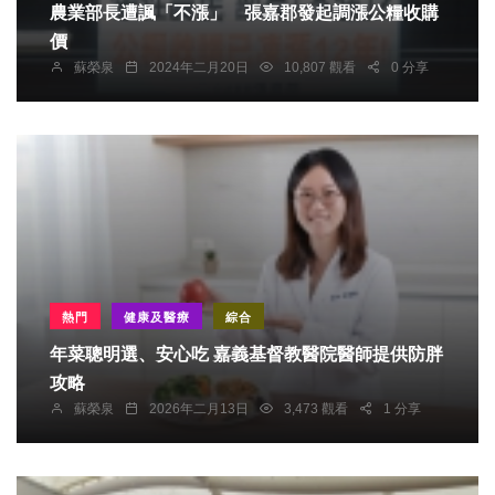
農業部長遭諷「不漲」 張嘉郡發起調漲公糧收購
價
蘇榮泉
2024年二月20日
10,807 觀看
0 分享
熱門
健康及醫療
綜合
年菜聰明選、安心吃 嘉義基督教醫院醫師提供防胖
攻略
蘇榮泉
2026年二月13日
3,473 觀看
1 分享