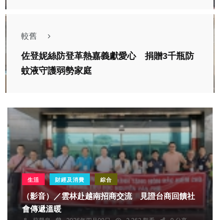
較舊
佐登妮絲防登革熱嘉義獻愛心 捐贈3千瓶防
蚊液守護弱勢家庭
生活
財經及消費
綜合
（影音）／雲林赴越南招商交流 見證台商回饋社
會傳遞溫暖