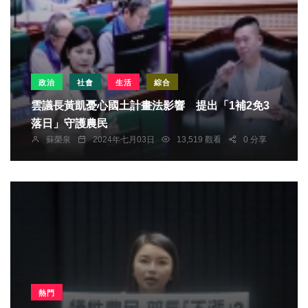
政治
社會
生活
綜合
雲議長黃凱憂心國土計畫法影響 提出「1補2免3
落日」守護農民
蘇榮泉
2024年七月03日
13,519 觀看
0 分享
熱門