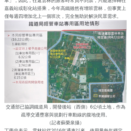
車」，因此，往返雲林的旅客時常買不到票，只能選擇轉往
嘉義站或彰化站搭乘，今年高鐵雖然有增班雲林，但事實上
僅每週四增加北上一個班次，完全無助於解決民眾需求。
交通部已協調鐵道局，開發後站（西側）6公頃土地，作為
疏導交通壅塞與規劃行車動線的腹地使用。
（記者蘇榮泉攝）
丁學忠表示，雲林站從2016年通車以來，使用量每年穩定