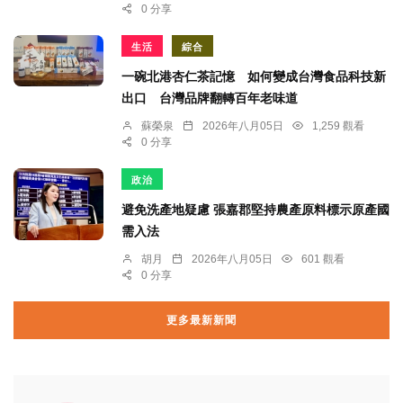
0 分享
生活
綜合
一碗北港杏仁茶記憶 如何變成台灣食品科技新
出口 台灣品牌翻轉百年老味道
蘇榮泉
2026年八月05日
1,259 觀看
0 分享
政治
避免洗產地疑慮 張嘉郡堅持農產原料標示原產國
需入法
胡月
2026年八月05日
601 觀看
0 分享
更多最新新聞