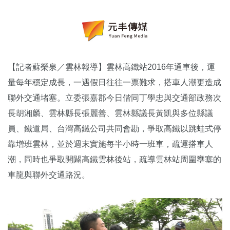
【記者蘇榮泉／雲林報導】雲林高鐵站2016年通車後，運
量每年穩定成長，一遇假日往往一票難求，搭車人潮更造成
聯外交通堵塞。立委張嘉郡今日偕同丁學忠與交通部政務次
長胡湘麟、雲林縣長張麗善、雲林縣議長黃凱與多位縣議
員、鐵道局、台灣高鐵公司共同會勘，爭取高鐵以跳蛙式停
靠增班雲林，並於週末實施每半小時一班車，疏運搭車人
潮，同時也爭取開闢高鐵雲林後站，疏導雲林站周圍壅塞的
車龍與聯外交通路況。