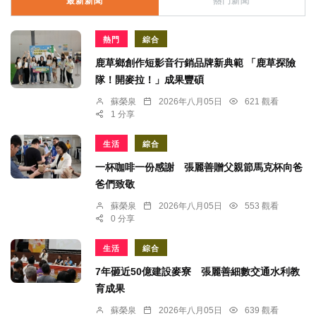
最新新聞
熱門新聞
熱門
綜合
鹿草鄉創作短影音行銷品牌新典範 「鹿草探險
隊！開麥拉！」成果豐碩
蘇榮泉
2026年八月05日
621 觀看
1 分享
生活
綜合
一杯咖啡一份感謝 張麗善贈父親節馬克杯向爸
爸們致敬
蘇榮泉
2026年八月05日
553 觀看
0 分享
生活
綜合
7年砸近50億建設麥寮 張麗善細數交通水利教
育成果
蘇榮泉
2026年八月05日
639 觀看