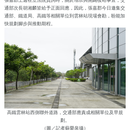
張嘉郡上週在立法院質詢時，關於增班與開闢後站事宜，交
通部次長胡湘麟皆給予正面回應，因此，張嘉郡今日邀集交
通部、鐵道局、高鐵等相關單位到雲林站現場會勘，盼能加
快規劃腳步與推動期程。
高鐵雲林站西側聯外道路，交通部應責成相關單位及早規
劃。
（圖／記者蘇榮泉攝）