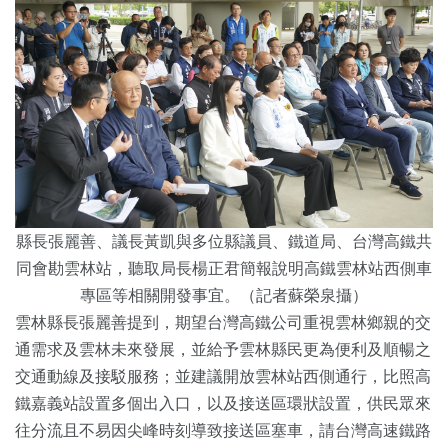
縣長張麗善、議長黃凱與多位縣議員、鐵道局、台灣高鐵共
同會勘雲林站，聽取局長楊正君簡報說明高鐵雲林站西側車
專區等相關開發事宜。（記者蘇榮泉攝）
雲林縣長張麗善提到，期望台灣高鐵公司重視雲林鄉親的交
通需求及雲林未來發展，並給予雲林縣民更為便利及順暢之
交通動線及接駁服務；並建議開放雲林站西側通行，比照高
鐵嘉義站設置多個出入口，以及接送區環狀設置，供民眾來
往分流且不易因尖峰時刻導致接送區塞車，請台灣高速鐵路