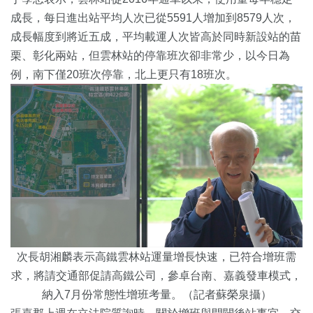
成長，每日進出站平均人次已從5591人增加到8579人次，
成長幅度到將近五成，平均載運人次皆高於同時新設站的苗
栗、彰化兩站，但雲林站的停靠班次卻非常少，以今日為
例，南下僅20班次停靠，北上更只有18班次。
次長胡湘麟表示高鐵雲林站運量增長快速，已符合增班需
求，將請交通部促請高鐵公司，參卓台南、嘉義發車模式，
納入7月份常態性增班考量。（記者蘇榮泉攝）