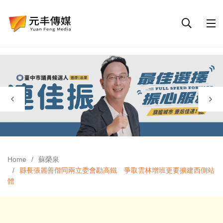
Home
蘇榮泉
縣長張麗善偕同兩立委會勘高鐵 爭取雲林增班更要擴建西側站
體