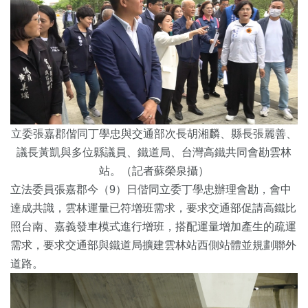
立委張嘉郡偕同丁學忠與交通部次長胡湘麟、縣長張麗善、
議長黃凱與多位縣議員、鐵道局、台灣高鐵共同會勘雲林
站。（記者蘇榮泉攝）
立法委員張嘉郡今（9）日偕同立委丁學忠辦理會勘，會中
達成共識，雲林運量已符增班需求，要求交通部促請高鐵比
照台南、嘉義發車模式進行增班，搭配運量增加產生的疏運
需求，要求交通部與鐵道局擴建雲林站西側站體並規劃聯外
道路。