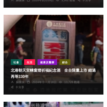
蘇榮泉
2026年四月09日
3,362 觀看
0 分享
社會
生活
健康及醫療
綜合
北港朝天宮轎窗燈祈福紀念酒 全台限量上市 錯過
再等330年
蘇榮泉
2024年十一月18日
13,726 觀看
0 分享