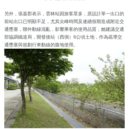
另外，張嘉郡表示，雲林站因旅客眾多，原設計單一出口的
前站出口已明顯不足，尤其尖峰時間及連續假期造成附近交
通壅塞，聯外動線混亂，影響乘客的使用品質，她建議交通
部協調鐵道局，開發後站（西側）6公頃土地，作為疏導交
通壅塞與規劃行車動線的腹地使用。