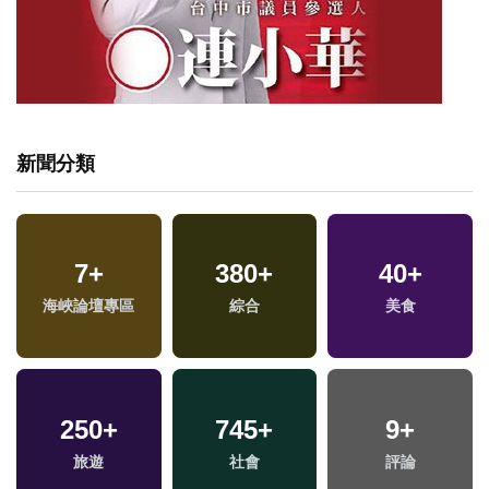
新聞分類
7
+
380
+
40
+
海峽論壇專區
綜合
美食
250
+
745
+
9
+
旅遊
社會
評論