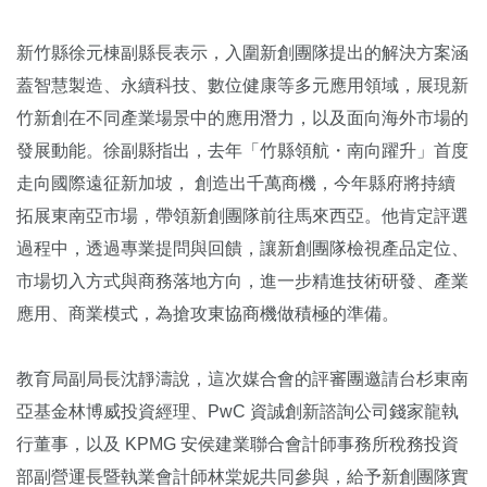
新竹縣徐元棟副縣長表示，入圍新創團隊提出的解決方案涵
蓋智慧製造、永續科技、數位健康等多元應用領域，展現新
竹新創在不同產業場景中的應用潛力，以及面向海外市場的
發展動能。徐副縣指出，去年「竹縣領航・南向躍升」首度
走向國際遠征新加坡， 創造出千萬商機，今年縣府將持續
拓展東南亞市場，帶領新創團隊前往馬來西亞。他肯定評選
過程中，透過專業提問與回饋，讓新創團隊檢視產品定位、
市場切入方式與商務落地方向，進一步精進技術研發、產業
應用、商業模式，為搶攻東協商機做積極的準備。
教育局副局長沈靜濤說，這次媒合會的評審團邀請台杉東南
亞基金林博威投資經理、PwC 資誠創新諮詢公司錢家龍執
行董事，以及 KPMG 安侯建業聯合會計師事務所稅務投資
部副營運長暨執業會計師林棠妮共同參與，給予新創團隊實