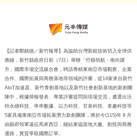
【記者鄭銘德／新竹報導】為協助台灣新銳技術切入全球供
應鏈，新竹縣政府日前（7日）舉辦「竹縣領航・南向躍
升」國際市場交流媒合會，聘請專精東南亞市場觀察、企業
合作、國際拓展與商務落地等領域的評審，從14家來自新竹
AIoT加速器、新竹青創基地以及新竹社會創新基地的新創團
隊中，根據簡報發表、專業評審提問與現場交流，遴選出沃
特永續科技、串串數據、以力科技、甘泉科技、拿趣科技等
5家具備東南亞市場拓展潛力新創團隊，將於今(115)年 9 月
由縣府領軍遠征馬來西亞，鏈結東協當地大廠、創投與商務
通路，實質爭取國際訂單。