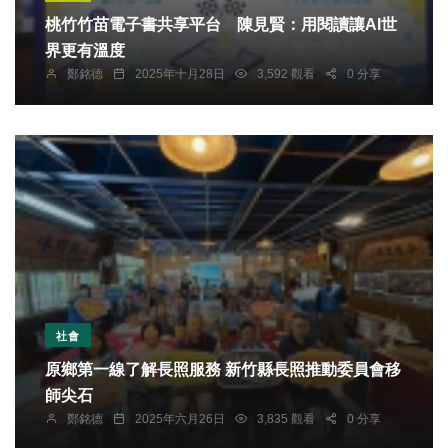
桃竹竹苗電子書共享平台 陳見賢：用閱讀讓AI世
界更有溫度
鄭銘德
2025年十月28日
3,592 觀看
0 分享
社會
原鄉第一線了解長照服務 新竹縣長照推動委員會移
師尖石
鄭銘德
2025年六月26日
3,835 觀看
0 分享