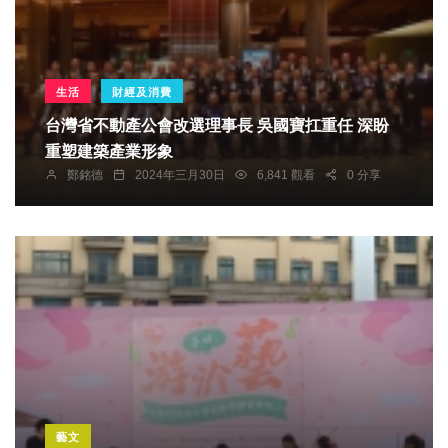
生活
財經及消費
台灣省不動產公會改選理事長 吳國寶扛重任 深盼
重塑建築產業形象
鄭銘德
2024年三月30日
6,841 觀看
0 分享
藝文