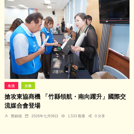
生活
文教
搶攻東協商機 「竹縣領航・南向躍升」國際交
流媒合會登場
鄭銘德
2026年七月08日
1,533 觀看
0 分享