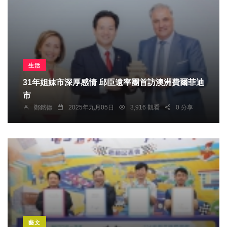
生活
31年姐妹市深厚感情 邱臣遠率團首訪澳洲費爾菲迪
市
鄭銘德
2025年九月05日
3,916 觀看
0 分享
藝文