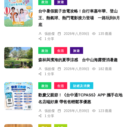
政治
旅遊
台中暑假親子放電攻略！自行車嘉年華、登山
王、熱氣球、熱門電影接力登場 一路玩到8月
底
張皓傑
2026年八月09日
135 觀看
1 分享
政治
生活
旅遊
森林與濱海的夏季涼感 台中山海露營消暑趣
張皓傑
2026年八月09日
182 觀看
1 分享
政治
生活
財經及消費
歡慶父親節！《台中通TCPASS》APP 攜手在地
名店端好康 帶爸爸輕鬆享優惠
張皓傑
2026年八月09日
123 觀看
1 分享