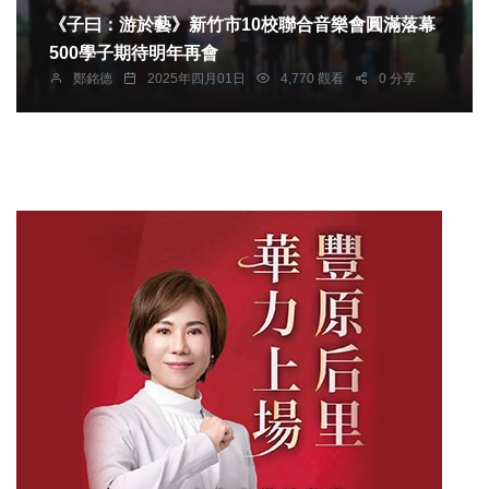
《子曰：游於藝》新竹市10校聯合音樂會圓滿落幕
500學子期待明年再會
鄭銘德
2025年四月01日
4,770 觀看
0 分享