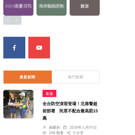
美食
2023金鐘獎
藝文
綜合
最新新聞
熱門新聞
生活
全台防空演習登場！北港警超
前部署 民眾不配合最高罰15
萬
蘇榮泉
2026年八月07日
206 觀看
0 分享