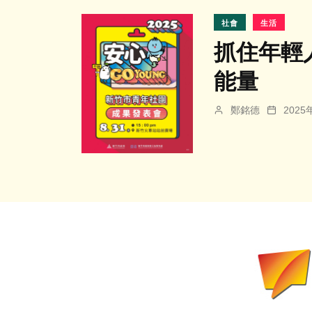
社會
生活
抓住年輕
能量
鄭銘德
202