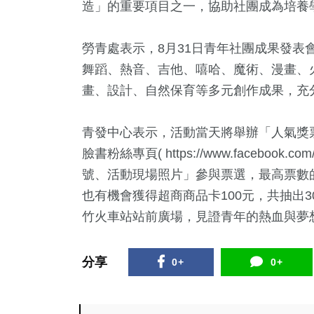
造」的重要項目之一，協助社團成為培養
視
2024總統大選
司法放大鏡
勞青處表示，8月31日青年社團成果發表
舞蹈、熱音、吉他、嘻哈、魔術、漫畫、
畫、設計、自然保育等多元創作成果，充
青發中心表示，活動當天將舉辦「人氣獎
臉書粉絲專頁( https://www.facebook
號、活動現場照片」參與票選，最高票數的
也有機會獲得超商商品卡100元，共抽出3
竹火車站站前廣場，見證青年的熱血與夢
分享
0+
0+