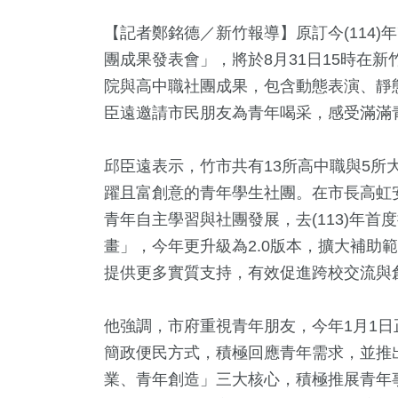
【記者鄭銘德／新竹報導】原訂今(114)
團成果發表會」，將於8月31日15時在
院與高中職社團成果，包含動態表演、靜
臣遠邀請市民朋友為青年喝采，感受滿滿
邱臣遠表示，竹市共有13所高中職與5所
躍且富創意的青年學生社團。在市長高虹
青年自主學習與社團發展，去(113)年首度
畫」，今年更升級為2.0版本，擴大補助
提供更多實質支持，有效促進跨校交流與
1
+
0
+
89
+
5
+
36
+
福建林公信俗文
會
運動
綜藝
兩岸
他強調，市府重視青年朋友，今年1月1
化專區
簡政便民方式，積極回應青年需求，並推
業、青年創造」三大核心，積極推展青年
9
+
9
+
12
+