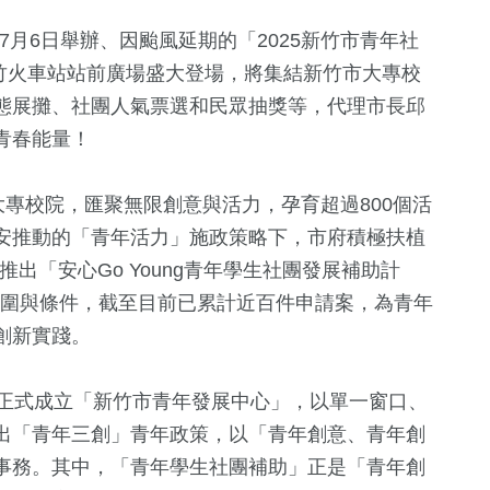
年7月6日舉辦、因颱風延期的「2025新竹市青年社
新竹火車站站前廣場盛大登場，將集結新竹市大專校
態展攤、社團人氣票選和民眾抽獎等，代理市長邱
青春能量！
大專校院，匯聚無限創意與活力，孕育超過800個活
安推動的「青年活力」施政策略下，市府積極扶植
推出「安心Go Young青年學生社團發展補助計
範圍與條件，截至目前已累計近百件申請案，為青年
創新實踐。
2
+
184
+
6
+
兩岸佛教文化交
熱門
演唱會
日正式成立「新竹市青年發展中心」，以單一窗口、
流專區
出「青年三創」青年政策，以「青年創意、青年創
事務。其中，「青年學生社團補助」正是「青年創
20
+
0
+
242
+