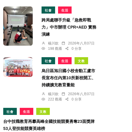
社會
生活
跨局處聯手升級「急救即戰
力」中市辦理 CPR+AED 實務
演練
楊川欽
2026年八月07日
198 觀看
0 分享
社會
生活
文教
烏日區旭日國小校舍動工盧市
長宣布任內第10所新校開工、
持續擴充教育量能
楊川欽
2026年八月07日
222 觀看
0 分享
社會
生活
文教
台中技職教育再攀高峰全國技能競賽勇奪23面獎牌
53人登技能競賽英雄榜