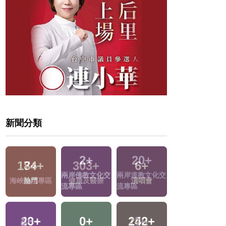
新聞分類
20
+
7
+
303
+
9
+
兩岸道教文化交
海峽論壇專區
健康及醫療
評論
流專區
43
+
0
+
150
+
408
+