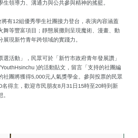
學生領導力、溝通力與公共參與精神的搖籃。
2024立委選戰
兩岸藝苑天地
旅遊
會將有12組優秀學生社團接力登台，表演內容涵蓋
火舞等豐富項目；靜態展攤則呈現魔術、漫畫、動
分展現新竹青年跨領域的實踐力。
票選活動」，民眾可於「新竹市政府青年發展讚」
.com/YouthHsinchu )的活動貼文，留言「支持的社團編
社團將獲得5,000元人氣獎學金。參與投票的民眾
0名得主，歡迎市民朋友8月31日15時至20時到新
想。