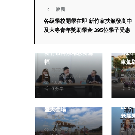
較新
各級學校開學在即 新竹家扶頒發高中
及大專青年獎助學金 395位學子受惠
藝文
生活
台捷文化藝術交好
新春
新竹市再添精彩新篇
竹縣
幅
車駕駛 每月薪資
鄭銘德
鄭
萬
2025年二月19日
20
生活
旅遊
4,836 觀看
7,
社會
0 分享
0 
晴空萬里 新豐地瓜
新竹
節千人焢窯 三元宮
22公益
盛大登場
老歲末圍
鄭銘德
2025年十二月06日
鄭
致謝
3,542 觀看
20