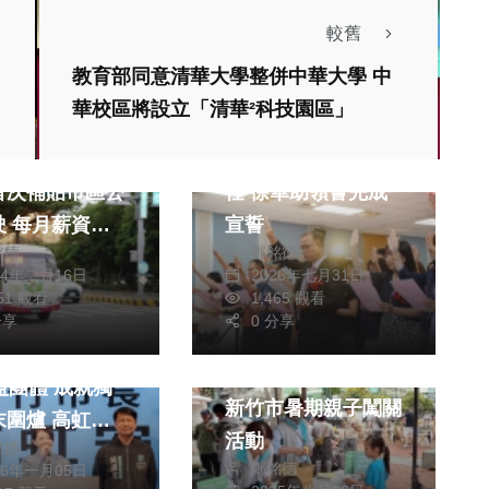
較舊
教育部同意清華大學整併中華大學 中
華校區將設立「清華²科技園區」
文教
大紅包來了！新
新竹縣42校校長上
首次補貼市區公
任 徐華助領誓完成
加1
宣誓
銘德
鄭銘德
24年二月16日
2026年七月31日
051 觀看
1,465 觀看
分享
0 分享
生活
芙洛麗飯店攜手
性平觀念從小扎根
團體 成就獨
新竹市暑期親子闖關
爐 高虹安
活動
銘德
再加碼社福
鄭銘德
26年一月05日