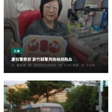
社會
慶祝警察節 新竹縣警局挽袖捐熱血
鄭銘德
2025年六月04日
5,247 觀看
0 分享