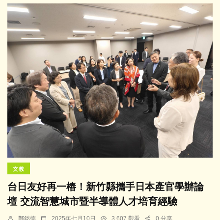
文教
台日友好再一樁！新竹縣攜手日本產官學辦論
壇 交流智慧城市暨半導體人才培育經驗
鄭銘德
2025年七月10日
3,607 觀看
0 分享