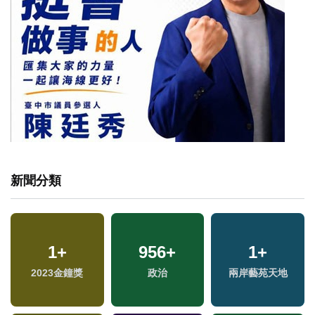
新聞分類
146
1
+
+
956
10
+
+
1422
1
+
+
2023金鐘獎
運動
演唱會
政治
兩岸藝苑天地
生活