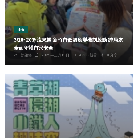
社會
3/16~20寒流來襲 新竹市低溫應變機制啟動 跨局處
全面守護市民安全
鄭銘德
2025年三月15日
4,338 觀看
0 分享