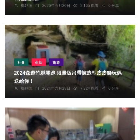
鄭銘德
2026年五月20日
2,165 觀看
0 分享
社會
生活
旅遊
2024森遊竹縣開跑 限量版吊帶褲造型皮皮獅玩偶
送給你！
鄭銘德
2024年六月28日
7,324 觀看
0 分享