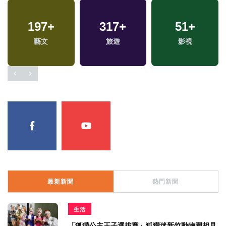
197
16
+
+
317
522
+
+
269
51
+
+
司法放大鏡
藝文
旅遊
文教
影視
熱門
最新新聞
熱門新聞
生活
「狐獴公主王子選拔賽」狐獴迷新竹動物園相見