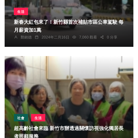
生活
新春大紅包來了！新竹縣首次補貼市區公車駕駛 每
月薪資加1萬
鄭銘德
2024年二月16日
7,060 觀看
0 分享
社會
生活
超高齡社會來臨 新竹市辦透過關懷訪視強化獨居長
者照顧服務