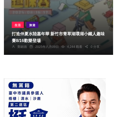
生活
旅遊
打造仲夏水陸嘉年華 新竹市青草湖環湖小鐵人趣味
賽8/16歡樂登場
鄭銘德
2025年八月09日
4,244 觀看
0 分享