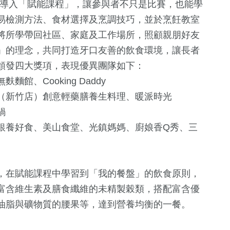
，更導入「賦能課程」，讓參與者不只是比賽，也能學
易檢測方法、食材選擇及烹調技巧，並於烹飪教室
將所學帶回社區、家庭及工作場所，照顧親朋好友
」的理念，共同打造牙口友善的飲食環境，讓長者
頒發四大獎項，表現優異團隊如下：
、Cooking Daddy
（新竹店）創意輕藥膳養生料理、暖派時光
鍋
銀養好食、美山食堂、光鎮媽媽、廚娘香Q秀、三
，在賦能課程中學習到「我的餐盤」的飲食原則，
富含維生素及膳食纖維的未精製榖類，搭配富含優
油脂與礦物質的腰果等，達到營養均衡的一餐。