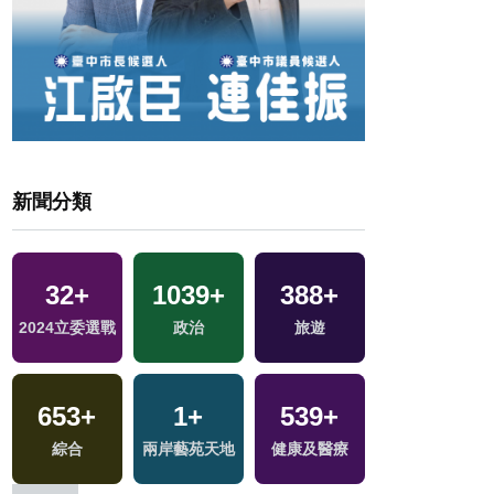
新聞分類
32
+
1039
+
388
+
10
+
交
2024立委選戰
政治
旅遊
演唱會
653
+
1
+
539
+
14
+
綜合
兩岸藝苑天地
健康及醫療
2024總統大選