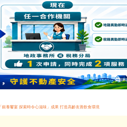
銀養饗宴 探索時令心滋味」成果 打造高齡友善飲食環境