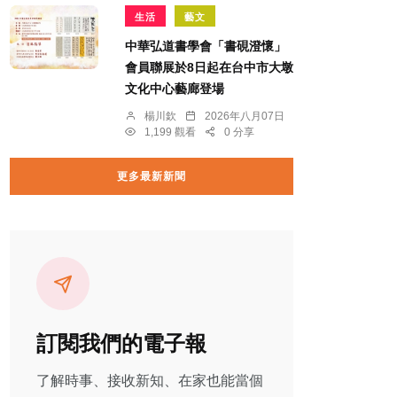
生活
藝文
中華弘道書學會「書硯澄懷」
會員聯展於8日起在台中市大墩
文化中心藝廊登場
楊川欽
2026年八月07日
1,199 觀看
0 分享
更多最新新聞
訂閱我們的電子報
了解時事、接收新知、在家也能當個