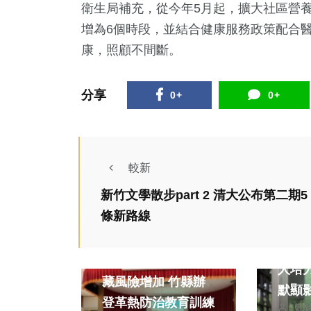
衛生局補充，從今年5月起，擴大社區營
增為6個時段，並結合健康服務政策配合
康，照顧不間斷。
分享
0+
0+
較新
新竹文學散步part 2 清大公布第二期5
條新路線
藝文
健康及醫療
「新
登革熱來襲！社區潛
人培
藏風險增加 竹縣辦
默顯
登革熱防治教育訓練
鄭
的不