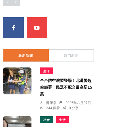
最新新聞
熱門新聞
生活
全台防空演習登場！北港警超
前部署 民眾不配合最高罰15
萬
蘇榮泉
2026年八月07日
344 觀看
0 分享
社會
生活