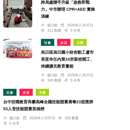
跨局處聯手升級「急救即戰
力」中市辦理 CPR+AED 實務
演練
楊川欽
2026年八月07日
312 觀看
0 分享
社會
生活
文教
烏日區旭日國小校舍動工盧市
長宣布任內第10所新校開工、
持續擴充教育量能
楊川欽
2026年八月07日
345 觀看
0 分享
社會
生活
文教
台中技職教育再攀高峰全國技能競賽勇奪23面獎牌
53人登技能競賽英雄榜
楊川欽
2026年八月07日
350 觀看
0 分享