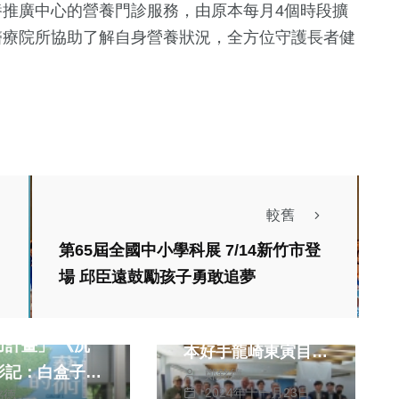
養推廣中心的營養門診服務，由原本每月4個時段擴
醫療院所協助了解自身營養狀況，全方位守護長者健
較舊
第65屆全國中小學科展 7/14新竹市登
運動
場 邱臣遠鼓勵孩子勇敢追夢
臺灣逸品「蛋牌the
竹市美術館策展
egg」桌球拍 吸引日
力計畫」 《沉
本好手龍崎東寅目光
影記：白盒子裡
鄭銘德
今天雙方簽定合作協
2024年十一月23日
銘德
／可見》出線