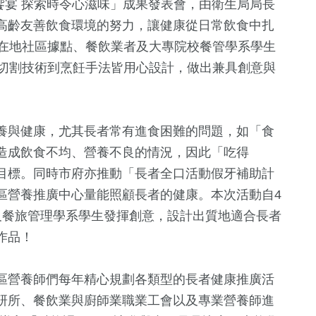
養饗宴 探索時令心滋味」成果發表會，由衛生局局長
高齡友善飲食環境的努力，讓健康從日常飲食中扎
引在地社區據點、餐飲業者及大專院校餐管學系學生
、切割技術到烹飪手法皆用心設計，做出兼具創意與
養與健康，尤其長者常有進食困難的問題，如「食
造成飲食不均、營養不良的情況，因此「吃得
目標。同時市府亦推動「長者全口活動假牙補助計
36
+
+
65
+
158
+
區營養推廣中心量能照顧長者的健康。本次活動自4
兩岸道教文化
兩岸
運動
及餐旅管理學系學生發揮創意，設計出質地適合長者
流專區
作品！
328
+
20
+
472
+
區營養師們每年精心規劃各類型的長者健康推廣活
熱門
司法放大鏡
財經及消費
研所、餐飲業與廚師業職業工會以及專業營養師進