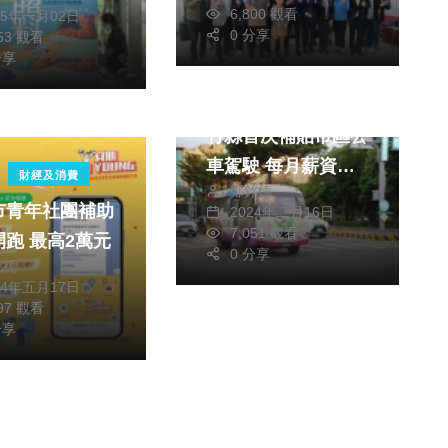
定 強力推向國際舞
6,800 觀看
25年一月02日
台
0 分享
853 觀看
分享
生活
新春大紅包來了！新
竹縣首次補貼市區公
車駕駛 每月薪資加1
財經及消費
鄭銘德
萬
市青年社團補助
2024年二月16日
7,051 觀看
計畫開跑 最高2萬元
0 分享
銘德
24年五月17日
297 觀看
分享