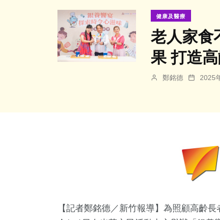
健康及醫療
老人家食
果 打造
鄭銘德
202
【記者鄭銘德／新竹報導】為照顧高齡長