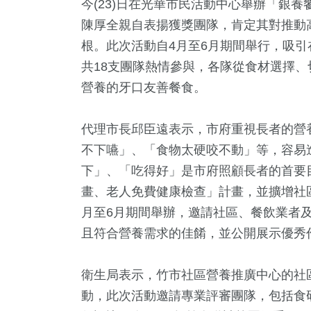
今(23)日在光華市民活動中心舉辦「銀
陳厚全親自表揚獲獎團隊，肯定其對推動
根。此次活動自4月至6月期間舉行，吸
共18支團隊熱情參與，各隊從食材選擇
營養的牙口友善餐食。
代理市長邱臣遠表示，市府重視長者的營
不下嚥」、「食物太硬咬不動」等，容易
下」、「吃得好」是市府照顧長者的首要
44
+
1297
+
9
+
1
+
637
畫、老人免費健康檢查」計畫，並擴增社
活
社會
綜藝
2023金鐘獎
文教
月至6月期間舉辦，邀請社區、餐飲業者
且符合營養需求的佳餚，並公開展示優秀
+
63
+
12
+
衛生局表示，竹市社區營養推廣中心的社
公信俗文
影視
海峽論壇專區
動，此次活動邀請專業評審團隊，包括食