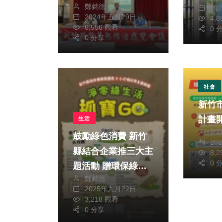
鄭銘德
20
2024年五月29日
4,
6,556 觀看
0 
0 分享
社會
新竹
生活
鄭
鼓勵綠色消費 新竹
20
縣結合企業推三大主
8,
0 
題活動 贈環保綠點
鄭銘德
換好康
2025年九月22日
3,218 觀看
0 分享