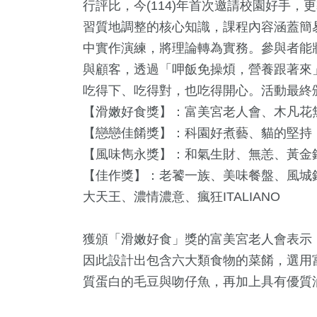
行評比，今(114)年首次邀請校園好手
習質地調整的核心知識，課程內容涵蓋簡
中實作演練，將理論轉為實務。參與者能
與顧客，透過「呷飯免操煩，營養跟著來
吃得下、吃得對，也吃得開心。活動最終
【滑嫩好食獎】：富美宮老人會、木凡花無麩麵館
【戀戀佳餚獎】：科園好煮藝、貓的堅持
【風味雋永獎】：和氣生財、無恙、黃金
【佳作獎】：老饕一族、美味餐盤、風城
大天王、濃情濃意、瘋狂ITALIANO
獲頒「滑嫩好食」獎的富美宮老人會表示
因此設計出包含六大類食物的菜餚，選用
質蛋白的毛豆與吻仔魚，再加上具有優質