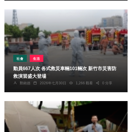
社會
生活
動員667人次 各式救災車輛101輛次 新竹市災害防
救演習盛大登場
鄭銘德
2026年七月30日
1,266 觀看
0 分享