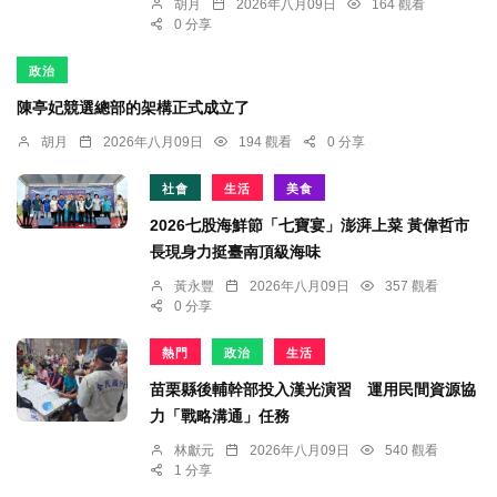
胡月
2026年八月09日
164 觀看
0 分享
政治
陳亭妃競選總部的架構正式成立了
胡月
2026年八月09日
194 觀看
0 分享
社會
生活
美食
2026七股海鮮節「七寶宴」澎湃上菜 黃偉哲市
長現身力挺臺南頂級海味
黃永豐
2026年八月09日
357 觀看
0 分享
熱門
政治
生活
苗栗縣後輔幹部投入漢光演習 運用民間資源協
力「戰略溝通」任務
林獻元
2026年八月09日
540 觀看
1 分享