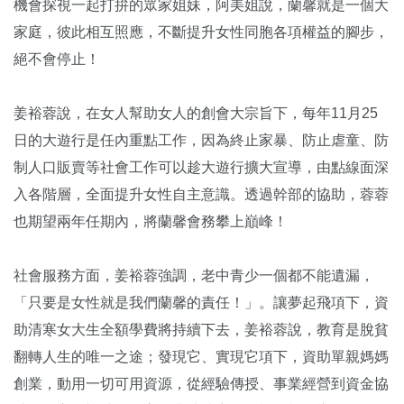
機會探視一起打拚的眾家姐妹，阿美姐說，蘭馨就是一個大
家庭，彼此相互照應，不斷提升女性同胞各項權益的腳步，
絕不會停止！
姜裕蓉說，在女人幫助女人的創會大宗旨下，每年11月25
日的大遊行是任內重點工作，因為終止家暴、防止虐童、防
制人口販賣等社會工作可以趁大遊行擴大宣導，由點線面深
入各階層，全面提升女性自主意識。透過幹部的協助，蓉蓉
也期望兩年任期內，將蘭馨會務攀上巔峰！
社會服務方面，姜裕蓉強調，老中青少一個都不能遺漏，
「只要是女性就是我們蘭馨的責任！」。讓夢起飛項下，資
助清寒女大生全額學費將持續下去，姜裕蓉說，教育是脫貧
翻轉人生的唯一之途；發現它、實現它項下，資助單親媽媽
創業，動用一切可用資源，從經驗傳授、事業經營到資金協