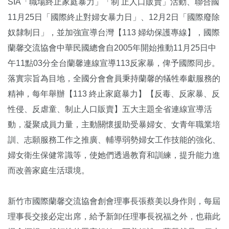
SIA「職場終止家庭暴力」「制 止人口販賣」活動、聯合國
11月25日「國際終止對婦女暴力日」、12月2日「國際廢除
奴隸制日」，並加強宣導台灣【113 婦幼保護專線】，國際
蘭馨交流協會中華民國總會自2005年開始推動11月25日中
午11點03分全台蘭馨連線宣導113反家暴，俾予國際同步。
落實宗旨為目地，全國分會會員秉持蘭馨的犠牲奉獻服務的
精神，每年舉辦【113 終止家庭暴力】【反毒、反家暴、反
性侵、反虐童、制止人口販賣】五大主題全省連線宣導活
動，凝聚成員力量，主動關懷援助受暴婦女、女青年職業培
訓、志願服務工作之推廣、輔導弱勢婦女工作技能的強化、
婦女衛生保健常識等，使她們透過教育和訓練，提升能力進
而改善家庭生活環境。
新竹市國際蘭馨交流協會創會理事長張蔡美以身作則，每屆
理事長交接必定出席，給予新卸任理事長祝福之外，也藉此