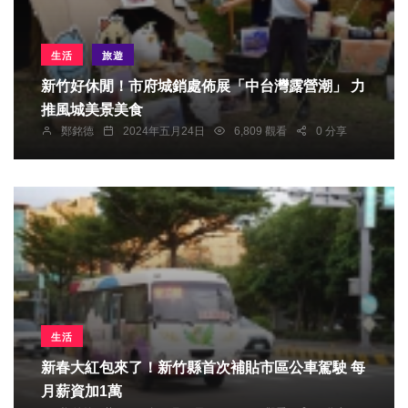
生活
旅遊
新竹好休閒！市府城銷處佈展「中台灣露營潮」 力
推風城美景美食
鄭銘德
2024年五月24日
6,809 觀看
0 分享
生活
新春大紅包來了！新竹縣首次補貼市區公車駕駛 每
月薪資加1萬