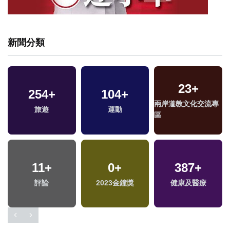
新聞分類
23
+
254
+
104
+
兩岸道教文化交流專
旅遊
運動
區
11
+
0
+
387
+
評論
2023金鐘獎
健康及醫療