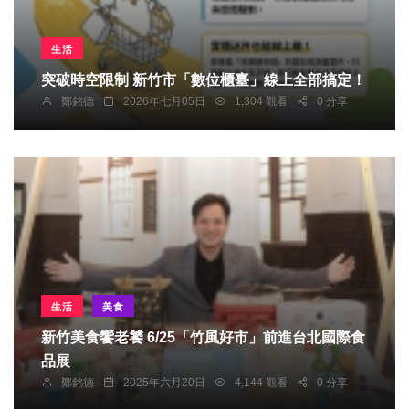
生活
突破時空限制 新竹市「數位櫃臺」線上全部搞定！
鄭銘德
2026年七月05日
1,304 觀看
0 分享
生活
美食
新竹美食饗老饕 6/25「竹風好市」前進台北國際食
品展
鄭銘德
2025年六月20日
4,144 觀看
0 分享