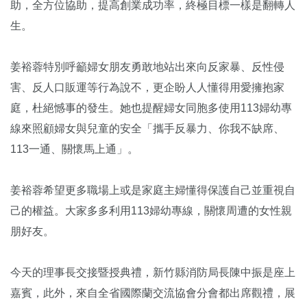
助，全方位協助，提高創業成功率，終極目標一樣是翻轉人
生。
姜裕蓉特別呼籲婦女朋友勇敢地站出來向反家暴、反性侵
害、反人口販運等行為說不，更企盼人人懂得用愛擁抱家
庭，杜絕憾事的發生。她也提醒婦女同胞多使用113婦幼專
線來照顧婦女與兒童的安全「攜手反暴力、你我不缺席、
113一通、關懷馬上通」。
姜裕蓉希望更多職場上或是家庭主婦懂得保護自己並重視自
己的權益。大家多多利用113婦幼專線，關懷周遭的女性親
朋好友。
今天的理事長交接暨授典禮，新竹縣消防局長陳中振是座上
嘉賓，此外，來自全省國際蘭交流協會分會都出席觀禮，展