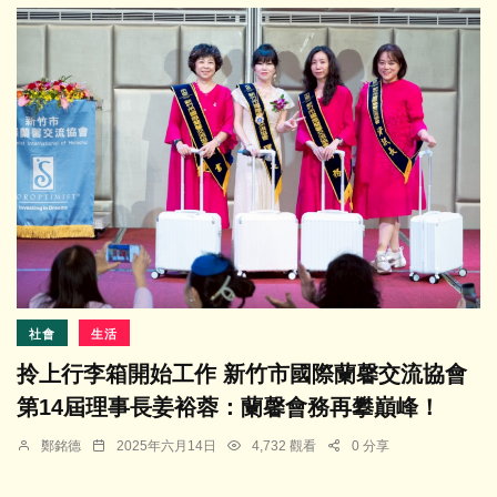
社會
生活
拎上行李箱開始工作 新竹市國際蘭馨交流協會
第14屆理事長姜裕蓉：蘭馨會務再攀巔峰！
鄭銘德
2025年六月14日
4,732 觀看
0 分享