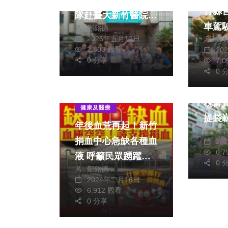
動挺醫護 周鑫宏率
竹縣
隊赴臺大新竹醫院致
車駕駛 每月薪資
鄭銘德
贈護師節蛋糕與面膜
2026年五月12日
鄭
萬
2,300 觀看
20
0 分享
7,
生活
0 
新竹
稅富貴」 
健康及醫療
提袋
年後血荒再起！新竹
鄭
捐血中心急缺各種血
20
6,
液 呼籲民眾踴躍捐
0 
鄭銘德
血
2024年二月16日
6,912 觀看
0 分享