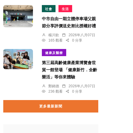
社會
生活
中市自由一期立體停車場父親
節分享評價送史努比授權好禮
楊川欽
2026年八月07日
165 觀看
0 分享
健康及醫療
第三屆高齡健康產業博覽會世
貿一館登場 「健康新竹．全齡
樂活」等你來體驗
鄭銘德
2026年八月07日
236 觀看
0 分享
更多最新新聞