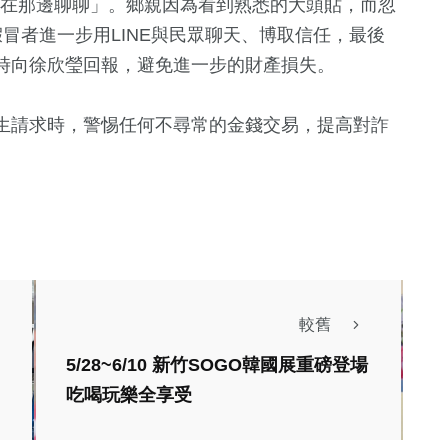
們可以在那邊聊聊」。鄉親因為看到熟悉的大頭貼，而忽
1
+
0
+
281
+
4
+
假冒者進一步用LINE與民眾聊天、博取信任，最後
兩岸佛教文化交
福建林公信俗文
綜合
綜藝
時向徐欣瑩回報，避免進一步的財產損失。
流專區
化專區
17
+
生請求時，警惕任何不尋常的金錢交易，提高對詐
+
509
+
250
+
6
+
兩岸道教文化交
費
社會
文教
評論
流專區
較舊
5/28~6/10 新竹SOGO韓國展重磅登場
吃喝玩樂全享受
健康及醫療
大紅包來了！新
新竹市疫苗預約系統