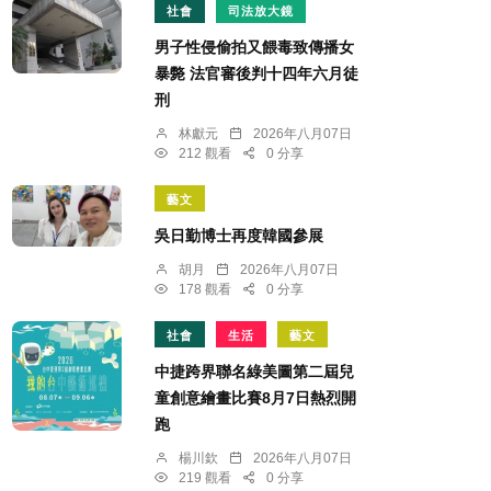
社會
司法放大鏡
男子性侵偷拍又餵毒致傳播女
暴斃 法官審後判十四年六月徒
刑
林獻元
2026年八月07日
212 觀看
0 分享
藝文
吳日勤博士再度韓國參展
胡月
2026年八月07日
178 觀看
0 分享
社會
生活
藝文
中捷跨界聯名綠美圖第二屆兒
童創意繪畫比賽8月7日熱烈開
跑
楊川欽
2026年八月07日
219 觀看
0 分享