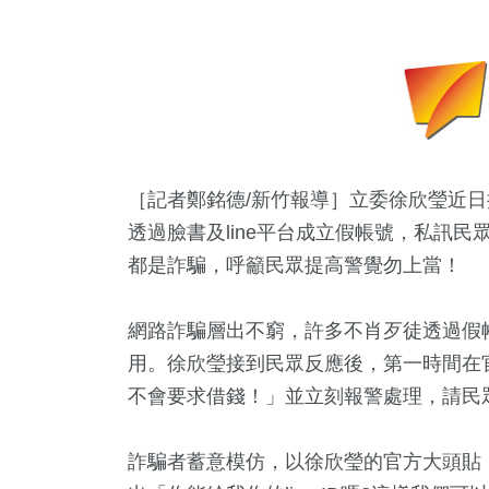
［記者鄭銘德/新竹報導］立委徐欣瑩近
透過臉書及line平台成立假帳號，私訊
都是詐騙，呼籲民眾提高警覺勿上當！
網路詐騙層出不窮，許多不肖歹徒透過假
用。徐欣瑩接到民眾反應後，第一時間在
不會要求借錢！」並立刻報警處理，請民
詐騙者蓄意模仿，以徐欣瑩的官方大頭貼