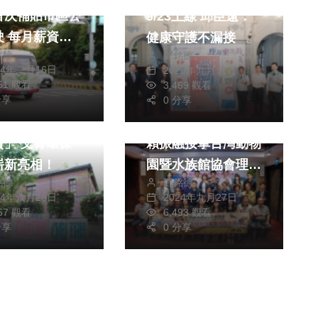
首次補貼市區公
9/23上線 邱臣遠：
加1
健康守護不漏接
銘德
鄭銘德
24年二月16日
2025年九月11日
051 觀看
3,469 觀看
財經及消費
社會
旅遊
分享
0 分享
市稅務局推「竹
以保育動物為己任
文青環保
賴振融接掌台灣動物
嶄新亮相！
園暨水族館協會理事
銘德
鄭銘德
長
24年八月28日
2024年九月27日
757 觀看
6,493 觀看
分享
0 分享