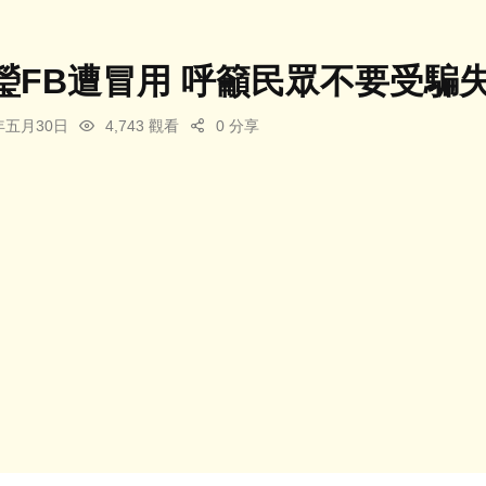
瑩FB遭冒用 呼籲民眾不要受騙
5年五月30日
4,743 觀看
0 分享