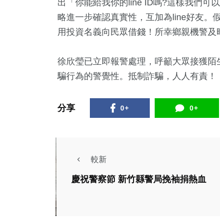
出「你能給我你的line ID嗎?這樣我
1
+
27
+
166
+
28
+
68
+
略進一步確認真實性，互加為line好友。
門
影視
旅遊
兩岸
運動
用投資名義向民眾借錢！所幸鄉親機警及
徐欣瑩已立即報警處理，呼籲大眾接獲陌
8
+
212
+
4
+
4
+
185
騙行為的警覺性。抵制詐騙，人人有責！
治
健康及醫療
演唱會
海峽論壇專區
財經及消
分享
0+
0+
較新
慶祝警察節 新竹縣警局挽袖捐熱血
社會
生活
生活
新竹市義警大隊用行
新春