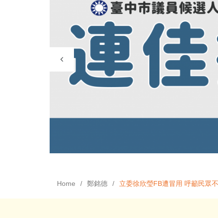
Home
鄭銘德
立委徐欣瑩FB遭冒用 呼籲民眾