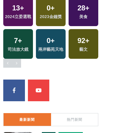
13
+
0
+
28
+
6
+
2024立委選戰
2023金鐘獎
美食
2024總統大選
7
+
0
+
92
+
司法放大鏡
兩岸藝苑天地
藝文
最新新聞
熱門新聞