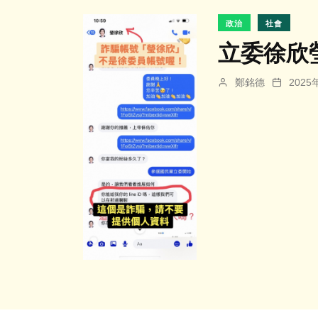
政治
社會
立委徐欣
鄭銘德
202