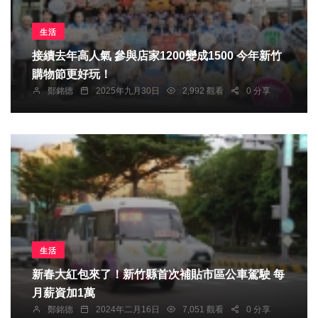
生活
接續去年高人氣 參與店家1200變成1500 今年新竹
購物節更好玩！
鄭銘德
2025年九月30日
2,992 觀看
0 分享
生活
新春大紅包來了！新竹縣首次補貼市區公車駕駛 每
月薪資加1萬
鄭銘德
2024年二月16日
7,051 觀看
0 分享