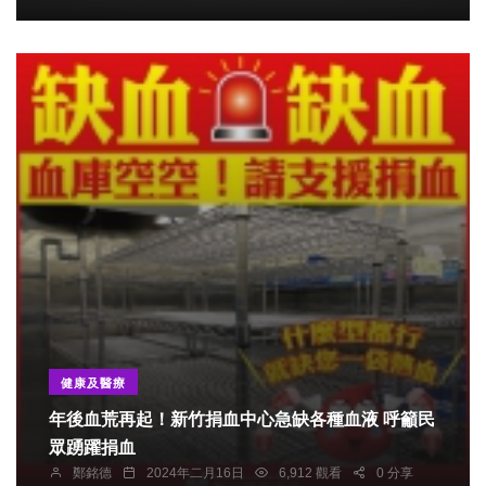
健康及醫療
年後血荒再起！新竹捐血中心急缺各種血液 呼籲民
眾踴躍捐血
鄭銘德
2024年二月16日
6,912 觀看
0 分享