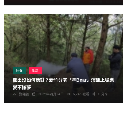
社會
生活
熊出沒如何應對？新竹分署『準Bear』演練上場應
變不慌張
鄭銘德
2025年四月24日
6,245 觀看
0 分享