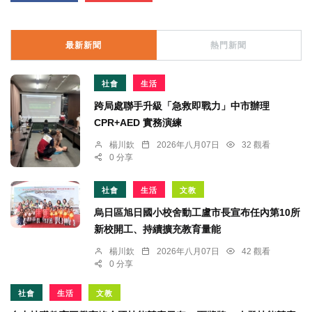
最新新聞
熱門新聞
社會
生活
跨局處聯手升級「急救即戰力」中市辦理
CPR+AED 實務演練
楊川欽
2026年八月07日
32 觀看
0 分享
社會
生活
文教
烏日區旭日國小校舍動工盧市長宣布任內第10所
新校開工、持續擴充教育量能
楊川欽
2026年八月07日
42 觀看
0 分享
社會
生活
文教