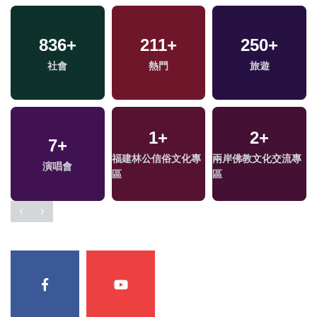
836
+
211
+
250
+
社會
熱門
旅遊
1
+
2
+
7
+
福建林公信俗文化專
兩岸佛教文化交流專
演唱會
區
區