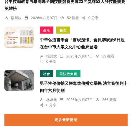
台中技職教育再攀高峰全國技能競賽勇奪23面獎牌53人登技能競賽
英雄榜
楊川欽
2026年八月07日
52 觀看
0 分享
生活
藝文
中華弘道書學會「書硯澄懷」會員聯展於8日起
在台中市大墩文化中心藝廊登場
楊川欽
2026年八月07日
29 觀看
0 分享
社會
司法放大鏡
男子性侵偷拍又餵毒致傳播女暴斃 法官審後判十
四年六月徒刑
林獻元
2026年八月07日
266 觀看
0 分享
更多最新新聞