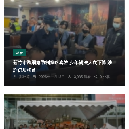
社會
新竹市跨網絡防制策略奏效 少年觸法人次下降 涉
詐仍居榜首
鄭銘德
2026年一月13日
3,085 觀看
0 分享