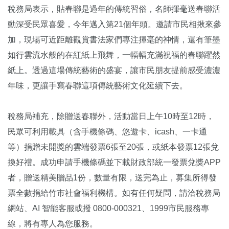
稅務局表示，貼春聯是過年的傳統習俗，名師揮毫送春聯活
動深受民眾喜愛，今年邁入第21個年頭。邀請市民相揪來參
加，現場可近距離觀賞書法家們專注揮毫的神情，還有筆墨
如行雲流水般的在紅紙上飛舞，一幅幅充滿祝福的春聯躍然
紙上。透過這場傳統藝術的盛宴，讓市民朋友提前感受濃濃
年味，更讓手寫春聯這項傳統藝術文化延續下去。
稅務局補充，除贈送春聯外，活動當日上午10時至12時，
民眾可利用載具（含手機條碼、悠遊卡、icash、一卡通
等）捐贈未開獎的雲端發票6張至20張，或紙本發票12張兌
換好禮。成功申請手機條碼並下載財政部統一發票兌獎APP
者，贈送精美贈品1份，數量有限，送完為止，募集所得發
票全數捐給竹市社會福利機構。如有任何疑問，請洽稅務局
網站、AI 智能客服或撥 0800-000321、1999市民服務專
線，將有專人為您服務。