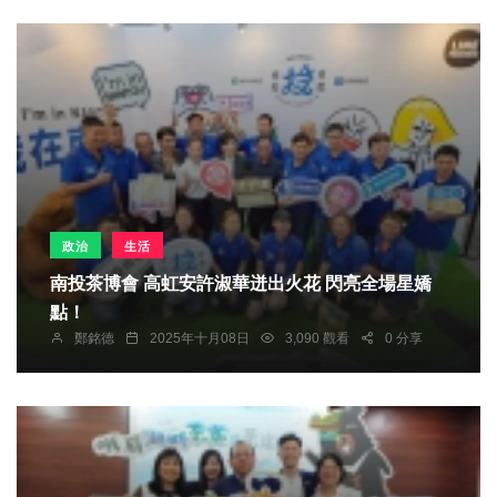
政治
生活
南投茶博會 高虹安許淑華迸出火花 閃亮全場星嬌
點！
鄭銘德
2025年十月08日
3,090 觀看
0 分享