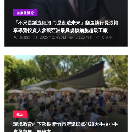
健康及醫療
「不只是製造細胞 而是創造未來」樂迦執行長張裕
享導覽投資人參觀亞洲最具規模細胞超級工廠
鄭銘德
2025年二月26日
7,125 觀看
0 分享
生活
環境教育向下紮根 新竹市府邀民眾4/20大手拉小手
來逛市集、聽繪本