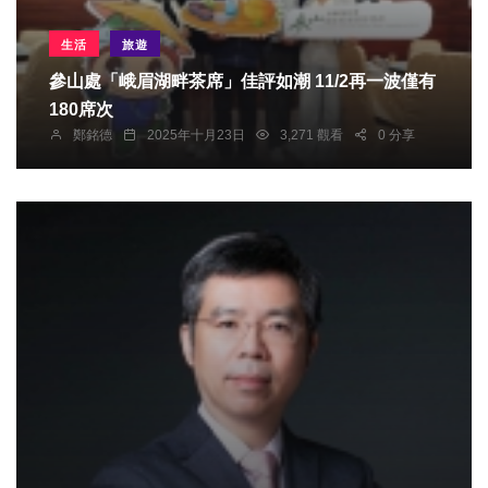
生活
旅遊
參山處「峨眉湖畔茶席」佳評如潮 11/2再一波僅有
180席次
鄭銘德
2025年十月23日
3,271 觀看
0 分享