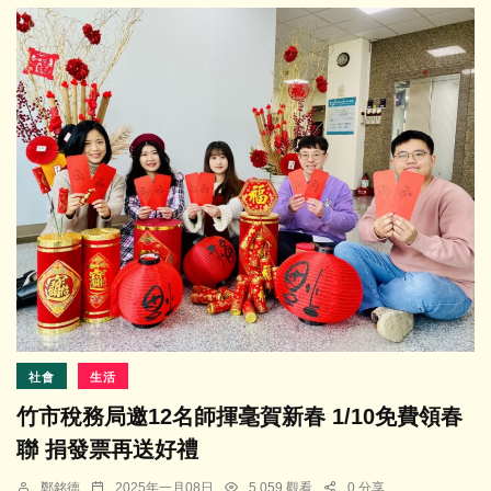
社會
生活
竹市稅務局邀12名師揮毫賀新春 1/10免費領春
聯 捐發票再送好禮
鄭銘德
2025年一月08日
5,059 觀看
0 分享