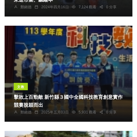
鄭銘德
2024年四月16日
7,124 觀看
0 分享
文教
擊敗上百勁敵 新竹縣３國中全國科技教育創意實作
競賽脫穎而出
鄭銘德
2025年五月03日
5,931 觀看
0 分享