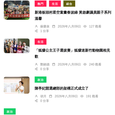
熱門
生活
綜合
新港板頭村星空童畫春波綠 黃啟豪議員親子系列
溫馨
蘇榮泉
2026年八月09日
127 觀看
1 分享
生活
「狐獴公主王子選拔賽」狐獴迷新竹動物園相見
歡
鄭銘德
2026年八月09日
240 觀看
0 分享
政治
陳亭妃競選總部的架構正式成立了
胡月
2026年八月09日
191 觀看
0 分享
政治