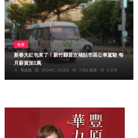
生活
新春大紅包來了！新竹縣首次補貼市區公車駕駛 每
月薪資加1萬
鄭銘德
2024年二月16日
7,061 觀看
0 分享