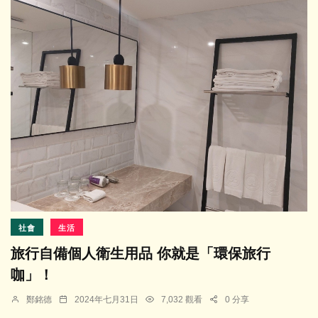
社會
生活
旅行自備個人衛生用品 你就是「環保旅行
咖」！
鄭銘德
2024年七月31日
7,032 觀看
0 分享