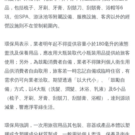
品，包括梳子、牙刷、牙膏、刮鬍刀、刮鬍膏、浴帽等6
項。但SPA、游泳池等附屬設備、服務設施、客房以外的經
營設施則不在管制範圍內。
環保局表示，業者明年起不得提供容量小於180毫升的液態
盥洗及保養用品，應改用大瓶裝取代小瓶裝用品提供給旅客
使用；另外，為鼓勵消費者自備，業者不得陳列個人衛生用
品供消費者自由取用，旅客若一時忘記自備或臨時住宿，有
需求仍可向業者洽取。期望透過「以大代小」、「鼓勵自
備」方式，以4大瓶（洗髮、潤髮、沐浴、乳液）及6小品
（梳子、牙刷、牙膏、刮鬍刀、刮鬍膏、浴帽），達到源頭
減量，響應淨零綠生活。
環保局強調，一次用旅宿用品其包裝、容器或產品本體以塑
膠或含塑膠成分材質製成，一般用於個人盥洗、保養及衛生