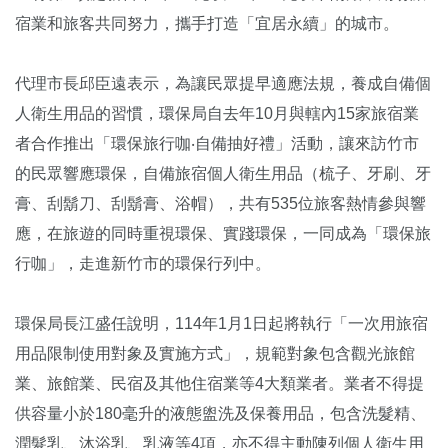
宿業和旅客共同努力，攜手打造「宜居永續」的城市。
代理市長邱臣遠表示，為讓民眾提早適應法規，養成自備個
人衛生用品的習慣，環保局自去年10月與轄內15家旅宿業
者合作推出「環保旅行咖‧自備抽好禮」活動，讓來訪竹市
的民眾響應環保，自備旅宿個人衛生用品（梳子、牙刷、牙
膏、刮鬍刀、刮鬍膏、浴帽），共有535位旅客熱情參與響
應，在旅遊的同時重視環保、實踐環保，一同成為「環保旅
行咖」，走進新竹市的環保行列中。
環保局長江盛任說明，114年1月1日起將執行「一次用旅宿
用品限制使用對象及實施方式」，規範對象包含觀光旅館
業、旅館業、民宿及其他住宿業等4大類業者。業者不得提
供容量小於180毫升的液態盥洗及保養用品，包含洗髮精、
潤髮乳、沐浴乳、乳液等4項，亦不得主動陳列個人衛生用