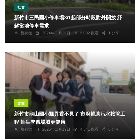
社會
新竹市三民國小停車場3/1起部分時段對外開放 紓
解當地停車需求
鄭銘德
2024年二月29日
6,092 觀看
1 分享
文教
新竹市龍山國小飄異香不見了 市府補助污水接管工
程 師生學習場域更健康
鄭銘德
2025年二月19日
4,541 觀看
0 分享