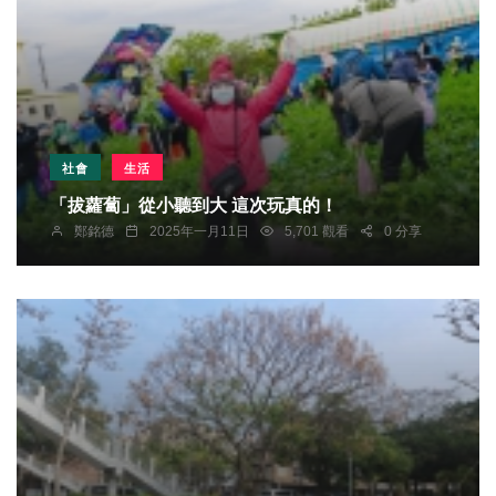
社會
生活
「拔蘿蔔」從小聽到大 這次玩真的！
鄭銘德
2025年一月11日
5,701 觀看
0 分享