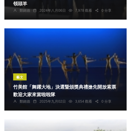
領頭羊
鄭銘德
2024年八月06日
7,978 觀看
0 分享
藝文
竹美館「舞躍大地」決選暨頒獎典禮搶先開放索票
歡迎大家來當啦啦隊
鄭銘德
2025年九月02日
3,654 觀看
0 分享