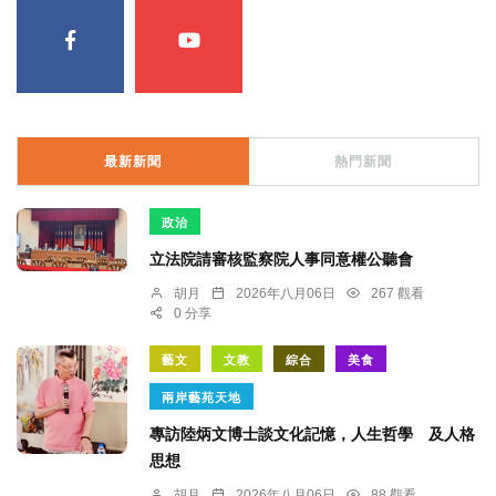
最新新聞
熱門新聞
政治
立法院請審核監察院人事同意權公聽會
胡月
2026年八月06日
267 觀看
0 分享
藝文
文教
綜合
美食
兩岸藝苑天地
專訪陸炳文博士談文化記憶，人生哲學 及人格
思想
胡月
2026年八月06日
88 觀看