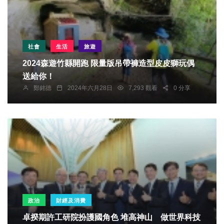
社會
生活
旅遊
2024森遊竹縣開跑 限量版吊帶褲造型皮皮獅玩偶
送給你！
鄭銘德
2024年六月28日
7,293 觀看
0 分享
政治
財經及消費
卓揆期許工研院扮護國角色 堆高神山 做世界科技