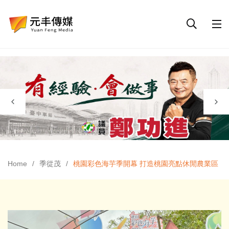
Home
季從茂
桃園彩色海芋季開幕 打造桃園亮點休閒農業區