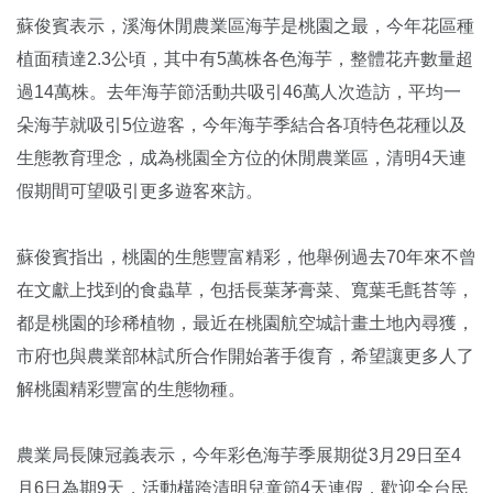
蘇俊賓表示，溪海休閒農業區海芋是桃園之最，今年花區種
植面積達2.3公頃，其中有5萬株各色海芋，整體花卉數量超
過14萬株。去年海芋節活動共吸引46萬人次造訪，平均一
朵海芋就吸引5位遊客，今年海芋季結合各項特色花種以及
生態教育理念，成為桃園全方位的休閒農業區，清明4天連
假期間可望吸引更多遊客來訪。
蘇俊賓指出，桃園的生態豐富精彩，他舉例過去70年來不曾
在文獻上找到的食蟲草，包括長葉茅膏菜、寬葉毛氈苔等，
都是桃園的珍稀植物，最近在桃園航空城計畫土地內尋獲，
市府也與農業部林試所合作開始著手復育，希望讓更多人了
解桃園精彩豐富的生態物種。
農業局長陳冠義表示，今年彩色海芋季展期從3月29日至4
月6日為期9天，活動橫跨清明兒童節4天連假，歡迎全台民