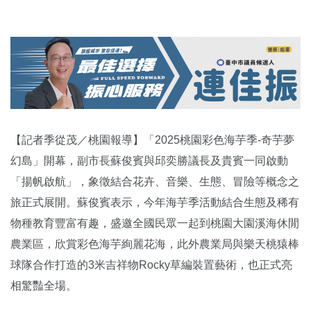
【記者季從茂／桃園報導】「2025桃園彩色海芋季-奇芋夢
幻島」開幕，副市長蘇俊賓與邱奕勝議長及貴賓一同啟動
「揚帆啟航」，象徵結合花卉、音樂、生態、冒險等概念之
旅正式展開。蘇俊賓表示，今年海芋季活動結合生態及稀有
物種教育豐富有趣，盛邀全國民眾一起到桃園大園溪海休閒
農業區，欣賞彩色海芋絢麗花海，此外農業局與樂天桃猿棒
球隊合作打造的3米吉祥物Rocky草編裝置藝術，也正式亮
相驚豔全場。