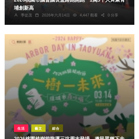
埔創新高
季從茂
2026年六月14日
4,447 觀看
0 分享
生活
藝文
綜合
2026桃園植樹節龍潭三坑周末登場 邀民眾種下未