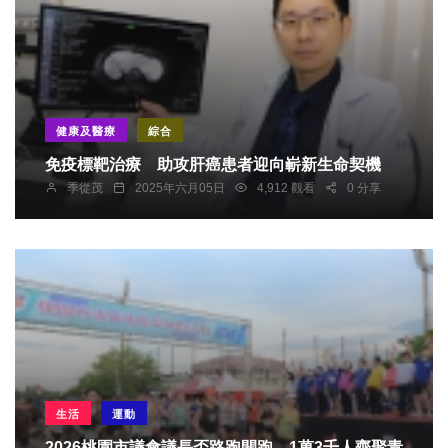
健康及醫療
綜合
免疫標靶治療 助攻肝癌患者迎向嶄新生命契機
季從茂
2025年六月05日
4,912 觀看
0 分享
生活
運動
2026桃園市議會議長盃路跑開跑 1萬3千人齊聚青