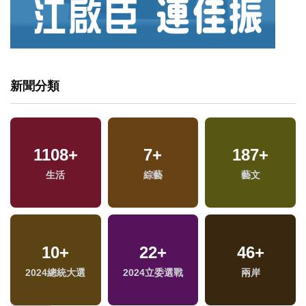
新聞分類
1108
+
7
+
187
+
生活
綜藝
藝文
10
+
22
+
46
+
專
2024總統大選
2024立委選戰
兩岸