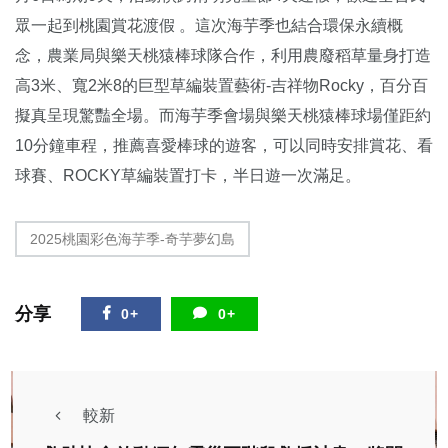
眾一起到桃園賞花渡假 。這次海芋季也結合環保永續概
念，農業局與樂天桃猿棒球隊合作，利用農廢稻草量身打造
高3米、寬2米8的巨型草編裝置藝術-吉祥物Rocky，百分百
擬真呈現驚豔全場。而海芋季會場與樂天桃猿棒球場僅距約
10分鐘車程，推薦喜愛棒球的遊客，可以同時安排賞花、看
球賽、ROCKY草編裝置打卡，半日遊一次滿足。
2025桃園彩色海芋季-奇芋夢幻島
分享
0+
0+
較新