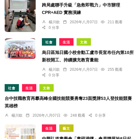
跨局處聯手升級「急救即戰力」中市辦理
CPR+AED 實務演練
楊川欽
2026年八月07日
211 觀看
0 分享
社會
生活
文教
烏日區旭日國小校舍動工盧市長宣布任內第10所
新校開工、持續擴充教育量能
楊川欽
2026年八月07日
255 觀看
0 分享
社會
生活
文教
台中技職教育再攀高峰全國技能競賽勇奪23面獎牌53人登技能競賽
英雄榜
楊川欽
2026年八月07日
248 觀看
0 分享
生活
藝文
中華弘道書學會「書硯澄懷」會員聯展於8日起