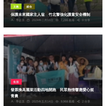
文教
綜合
保護未來國家主人翁 竹北警強化護童安全機制
季從茂
2024年二月16日
7,286 觀看
0 分享
生活
發票換高麗菜活動四地開跑 民眾熱情響應愛心挺
青農
季從茂
2025年五月14日
9,968 觀看
2 分享