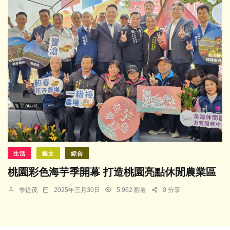
生活
藝文
綜合
桃園彩色海芋季開幕 打造桃園亮點休閒農業區
季從茂
2025年三月30日
5,962 觀看
0 分享