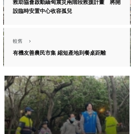
救助協會啟動緬甸震災兩階段救援計畫 將開
設臨時安置中心收容孤兒
較舊
有機友善農民市集 縮短產地到餐桌距離