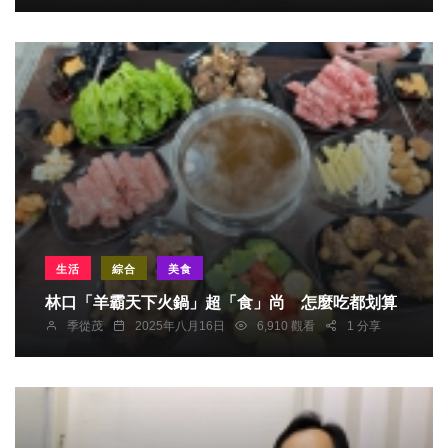
生活
綜合
美食
林口「羊霸天下火鍋」超「食」尚 怎麼吃都划算
季從茂
2025年八月16日
6,910 觀看
1 分享