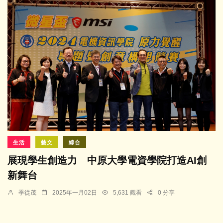
生活
藝文
綜合
展現學生創造力 中原大學電資學院打造AI創
新舞台
季從茂
2025年一月02日
5,631 觀看
0 分享