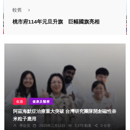
較舊
桃市府114年元旦升旗 巨幅國旗亮相
生活
健康及醫療
阿茲海默症治療重大突破 台灣研究團隊開創磁性奈
米粒子應用
季從茂
2025年二月12日
5,375 觀看
0 分享