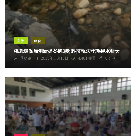
文教
綜合
桃園環保局創新提案抱3獎 科技執法守護碧水藍天
季從茂
2025年三月18日
4,461 觀看
0 分享