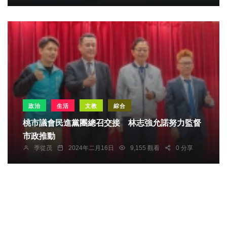
政治
生活
文教
綜合
桃市議會民進黨團總召交接 林志強允諾努力監督
市政推動
季從茂
2024年二月16日
9,155 觀看
0 分享