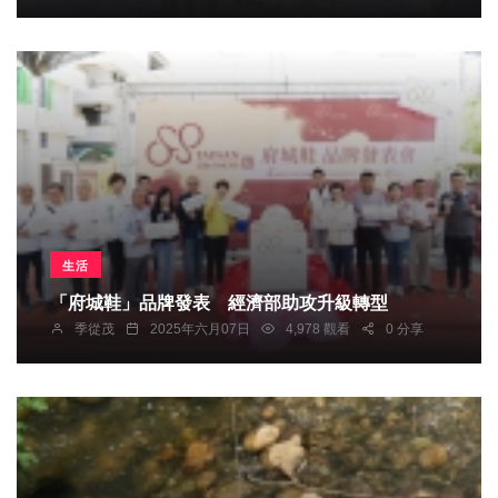
生活
「府城鞋」品牌發表 經濟部助攻升級轉型
季從茂
2025年六月07日
4,978 觀看
0 分享