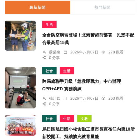
最新新聞
熱門新聞
生活
全台防空演習登場！北港警超前部署 民眾不配
合最高罰15萬
蘇榮泉
2026年八月07日
278 觀看
0 分享
社會
生活
跨局處聯手升級「急救即戰力」中市辦理
CPR+AED 實務演練
楊川欽
2026年八月07日
263 觀看
0 分享
社會
生活
文教
烏日區旭日國小校舍動工盧市長宣布任內第10所
新校開工、持續擴充教育量能