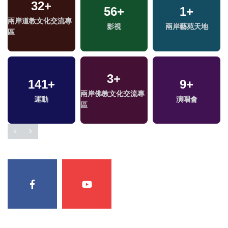
32
+
56
+
1
+
兩岸道教文化交流專
影視
兩岸藝苑天地
區
3
+
141
+
9
+
兩岸佛教文化交流專
運動
演唱會
區