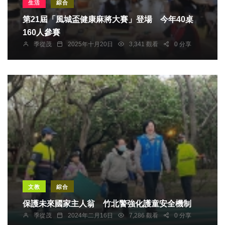
生活
綜合
第21屆「風城盃健康麻將大賽」登場 今年40桌
160人參賽
季從茂
2025年十月20日
3,341 觀看
0 分享
文教
綜合
保護未來國家主人翁 竹北警強化護童安全機制
季從茂
2024年二月16日
7,286 觀看
0 分享