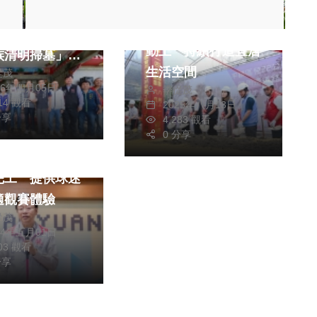
生活
綜合
最大規模客家宗
平鎮兒22公園開工
化傳承 「葉五
動土 持續打造宜居
族清明掃墓」登
生活空間
從茂
桃園無形文化資
26年四月05日
季從茂
214 觀看
2025年八月13日
健康及醫療
分享
4,283 觀看
0 分享
桃園棒球場改善
完工 提供球迷
適觀賽體驗
從茂
24年五月01日
903 觀看
分享