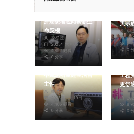
健康及醫療
綜合
全臺
免疫標靶治療 助攻
族文
肝癌患者迎向嶄新生
美宗
命契機
季
錄為
20
季從茂
產
2,
2025年六月05日
生活
0 
4,892 觀看
健康及醫療
綜合
運動
0 分享
內生性幹細胞 助腦
樂天
中風患者重建生活自
工程
主性
更舒
季從茂
季
2025年六月19日
20
4,486 觀看
8,
0 分享
0 