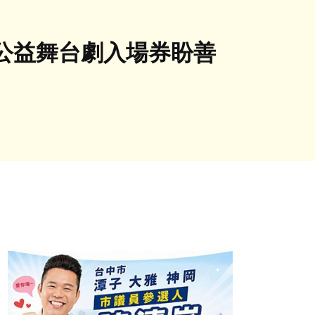
公益舞台劇入場券盼善