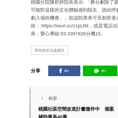
桃園分院陳舒婷院長表示: 「舞台劇除了
可能對這樣的文化體驗感到陌生。因此呼
劇入場的機會。」欲認助票券可至創世基金會官網：h
統：:https://reurl.cc/z1pLR
座，愛心專線:03-3397826分機15。
幫助創世花蓮建院
分享
0+
0+
較新
桃園社區空間改造計畫徵件中 個案
生活
補助最高40萬