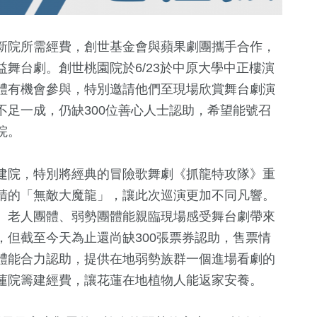
新院所需經費，創世基金會與蘋果劇團攜手合作，
舞台劇。創世桃園院於6/23於中原大學中正樓演
體有機會參與，特別邀請他們至現場欣賞舞台劇演
足一成，仍缺300位善心人士認助，希望能號召
院。
建院，特別將經典的冒險歌舞劇《抓龍特攻隊》重
+
1078
+
8
+
725
+
睛的「無敵大魔龍」，讓此次巡演更加不同凡響。
生活
海峽論壇專區
政治
、老人團體、弱勢團體能親臨現場感受舞台劇帶來
但截至今天為止還尚缺300張票券認助，售票情
體能合力認助，提供在地弱勢族群一個進場看劇的
455
+
6
+
45
+
蓮院籌建經費，讓花蓮在地植物人能返家安養。
綜合
綜藝
兩岸