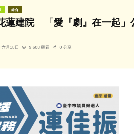
教
綜合
花蓮建院 「愛『劇』在一起」
4年六月18日
9,608 觀看
0 分享