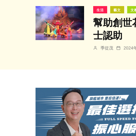
生活
藝文
文
幫助創世
士認助
季從茂
202