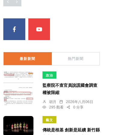
最新新聞
熱門新聞
政治
監察院不查官員說謊國會調查
權被限縮
胡月
2026年八月06日
295 觀看
0 分享
藝文
傳統是根基 創新是延續 新竹縣