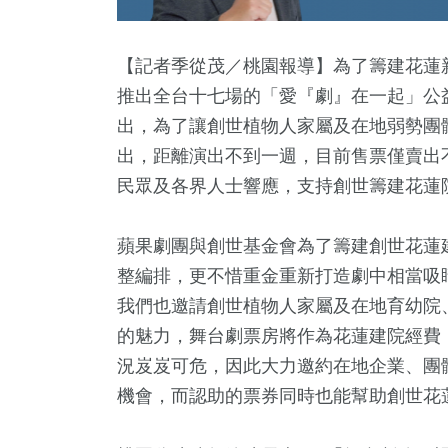
【記者季從茂／桃園報導】為了籌建花蓮
推出全台十七場的「愛『劇』在一起」公益
出，為了讓創世植物人家屬及在地弱勢團
出，距離演出不到一週，目前售票僅賣出不
民眾及各界人士響應，支持創世籌建花蓮
蘋果劇團與創世基金會為了籌建創世花蓮
5
+
13
+
376
+
0
+
270
整編排，更不惜重金重新打造劇中相當吸
教文化交
司法放大鏡
健康及醫療
兩岸藝苑天地
旅遊
我們也邀請創世植物人家屬及在地育幼院
的魅力，舞台劇票房將作為花蓮建院經費，
況岌岌可危，因此大力邀約在地企業、團
+
47
+
11
+
機會，而認助的票券同時也能幫助創世花
唱會
美食
評論