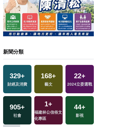
新聞分類
329
+
168
+
22
+
227
+
財經及消費
藝文
2024立委選戰
熱門
1
+
905
+
44
+
0
+
福建林公信俗文
社會
影視
2023金鐘獎
化專區