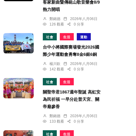
客家新曲暨傳統山歌音樂會8/9
熱力開唱
鄭銘德
2026年八月06日
126 觀看
0 分享
社會
生活
運動
台中小將國際賽場發光2026國
際少年運動會勇奪8金6銀6銅
楊川欽
2026年八月06日
142 觀看
0 分享
社會
生活
關聖帝君1867週年聖誕 高虹安
為民祈福 一早分赴普天宮、關
帝廟參香
鄭銘德
2026年八月06日
133 觀看
0 分享
社會
生活