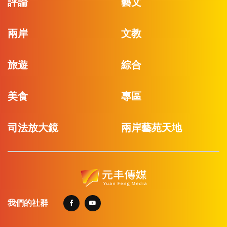
評論
藝文
兩岸
文教
旅遊
綜合
美食
專區
司法放大鏡
兩岸藝苑天地
我們的社群