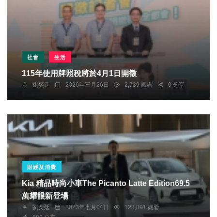
社會
生活
115年使用牌照稅將於4月1日開徵
劉奕廷
2026年三月26日
2,739 觀看
0 分享
財經及消費
Kia 精品時尚小車The Picanto Latte Edition69.5
萬耀眼新登場
劉奕廷
2023年七月04日
123,891 觀看