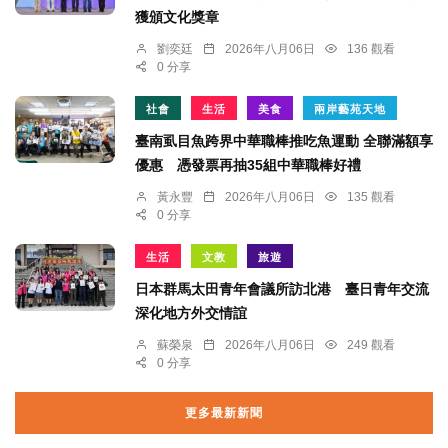
獲頒文化獎章
劉奕廷
2026年八月06日
136 觀看
0 分享
社會
生活
美食
兩岸藝苑天地
臺南虱目魚跨界中華職棒推吃魚運動 全聯滿額享
優惠 憑發票再抽35組中華職棒好禮
黃永豐
2026年八月06日
135 觀看
0 分享
生活
文教
旅遊
日本群馬太田青年會議所訪北港 臺日青年交流
深化地方外交情誼
蘇榮泉
2026年八月06日
249 觀看
0 分享
更多最新新聞