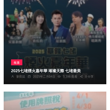
生活
2025七堵煙火嘉年華 璀璨天際 七堵最美
劉奕廷
2025年二月04日
5,396 觀看
0 分享