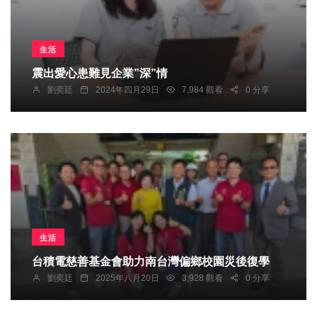
生活
震出愛心患難見企業”深”情
劉奕廷
2024年四月29日
7,984 觀看
0 分享
生活
台積電慈善基金會助力南台灣偏鄉校園災後復學
劉奕廷
2025年八月20日
3,928 觀看
0 分享