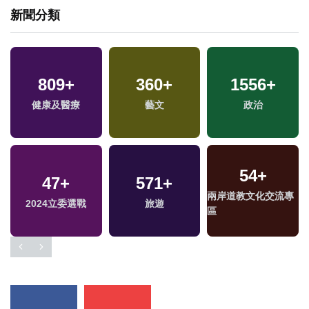
新聞分類
809
+
360
+
1556
+
健康及醫療
藝文
政治
54
+
47
+
571
+
兩岸道教文化交流專
2024立委選戰
旅遊
區