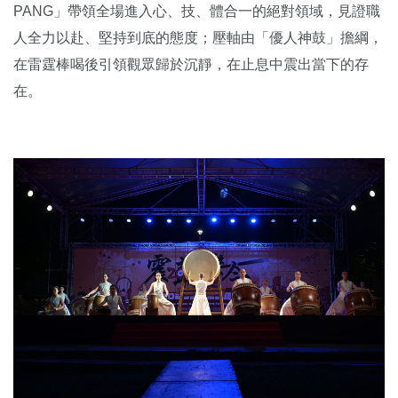
PANG」帶領全場進入心、技、體合一的絕對領域，見證職
人全力以赴、堅持到底的態度；壓軸由「優人神鼓」擔綱，
在雷霆棒喝後引領觀眾歸於沉靜，在止息中震出當下的存
在。