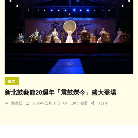
藝文
新北鼓藝節20週年「震鼓爍今」盛大登場
劉奕廷
2026年五月18日
1,805 觀看
0 分享