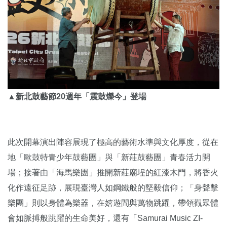
▲新北鼓藝節20週年「震鼓爍今」登場
此次開幕演出陣容展現了極高的藝術水準與文化厚度，從在
地「歐鼓特青少年鼓藝團」與「新莊鼓藝團」青春活力開
場；接著由「海馬樂團」推開新莊廟埕的紅漆木門，將香火
化作遠征足跡，展現臺灣人如鋼鐵般的堅毅信仰；「身聲擊
樂團」則以身體為樂器，在嬉遊間與萬物跳躍，帶領觀眾體
會如脈搏般跳躍的生命美好，還有「Samurai Music ZI-