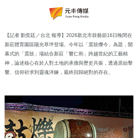
【記者 劉奕廷／台北 報導】2026新北市鼓藝節16日晚間在
新莊體育園區陽光草坪登場。今年以「震鼓爍今」為題，開
幕式的「震鼓」場結合新莊「響仁和」跨越世紀的工藝精
神，論述核心在於人對土地的承擔與歷史共振，透過原始擊
響、信仰祈求到靈魂淬鍊，最終回歸絕對的存在。