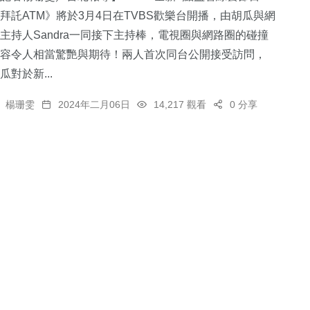
拜託ATM》將於3月4日在TVBS歡樂台開播，由胡瓜與網
主持人Sandra一同接下主持棒，電視圈與網路圈的碰撞
容令人相當驚艷與期待！兩人首次同台公開接受訪問，
瓜對於新...
楊珊雯
2024年二月06日
14,217 觀看
0 分享
33
+
20
+
8
+
11
+
兩岸道教文化交
天地
司法放大鏡
綜藝
海峽論壇專
流專區
16
+
627
+
1
+
237
+
評論
文教
2023金鐘獎
藝文