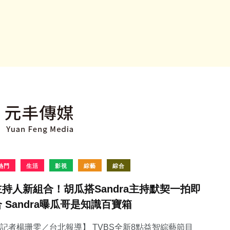
熱門
生活
影視
綜藝
綜合
主持人新組合！胡瓜搭Sandra主持默契一拍即
合 Sandra曝瓜哥是知識百寶箱
記者楊珊雯／台北報導】 TVBS全新8點益智綜藝節目