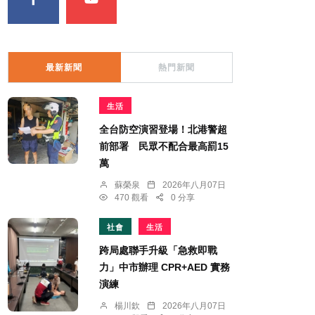
最新新聞
熱門新聞
生活
全台防空演習登場！北港警超
前部署 民眾不配合最高罰15
萬
蘇榮泉
2026年八月07日
470 觀看
0 分享
社會
生活
跨局處聯手升級「急救即戰
力」中市辦理 CPR+AED 實務
演練
楊川欽
2026年八月07日