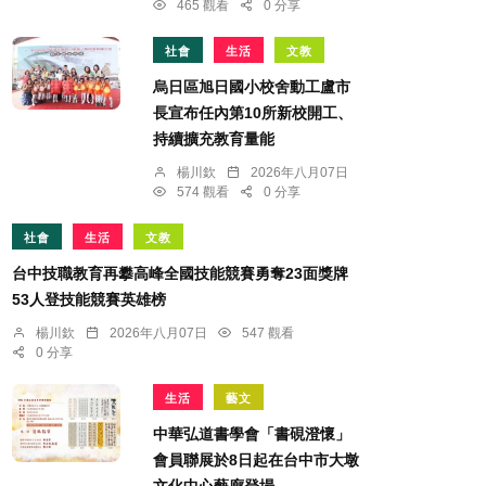
465 觀看
0 分享
社會
生活
文教
烏日區旭日國小校舍動工盧市
長宣布任內第10所新校開工、
持續擴充教育量能
楊川欽
2026年八月07日
574 觀看
0 分享
社會
生活
文教
台中技職教育再攀高峰全國技能競賽勇奪23面獎牌
53人登技能競賽英雄榜
楊川欽
2026年八月07日
547 觀看
0 分享
生活
藝文
中華弘道書學會「書硯澄懷」
會員聯展於8日起在台中市大墩