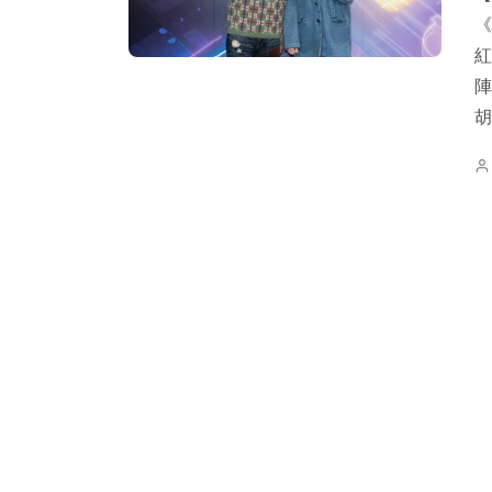
《
紅
陣
胡
2
+
3
+
5
+
1034
+
1
+
福建林公信俗文
兩岸佛教文化交
岸
政治
兩岸藝苑
化專區
流專區
0
+
531
+
642
+
381
+
62
+
及消費
健康及醫療
綜合
旅遊
影視