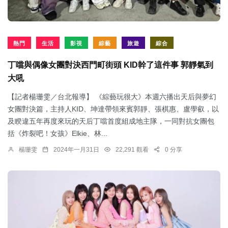
熱門
生活
影視
綜藝
旅遊
綜合
丁噹與偶像女團對決西門町街頭 KID幹了這件事 郭靜氣到
大吼
【記者楊珊雯／台北報導】 《綜藝玩很大》本週六播出天后與夢幻
女團對決篇，主持人KID、坤達帶領來賓郭靜、張棋惠、盧學叡，以
及睽違五年再度來玩的天后丁噹首度組成地主隊，一同對抗女團包
括《炸裂吧！女孩》Elkie、林...
楊珊雯
2024年一月31日
22,291 觀看
0 分享