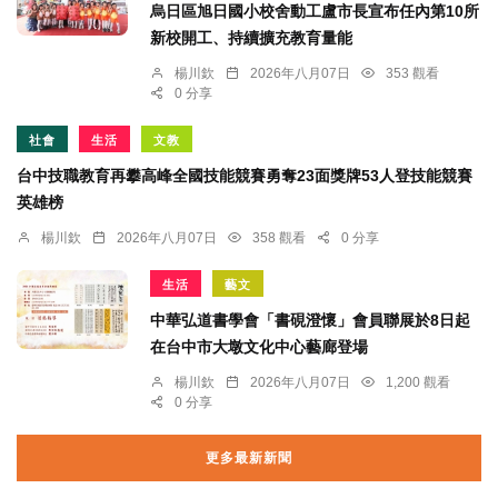
烏日區旭日國小校舍動工盧市長宣布任內第10所
新校開工、持續擴充教育量能
楊川欽
2026年八月07日
353 觀看
0 分享
社會
生活
文教
台中技職教育再攀高峰全國技能競賽勇奪23面獎牌53人登技能競賽
英雄榜
楊川欽
2026年八月07日
358 觀看
0 分享
生活
藝文
中華弘道書學會「書硯澄懷」會員聯展於8日起
在台中市大墩文化中心藝廊登場
楊川欽
2026年八月07日
1,200 觀看
0 分享
更多最新新聞