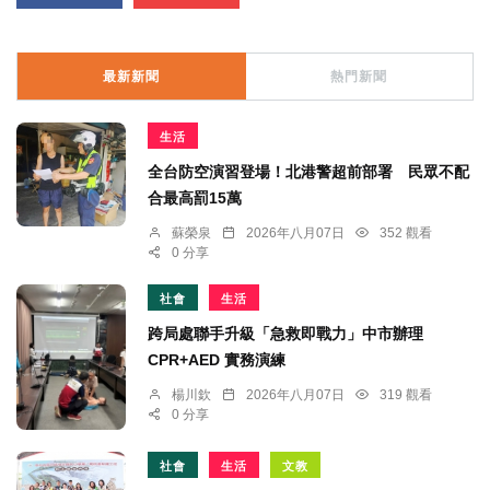
最新新聞
熱門新聞
生活
全台防空演習登場！北港警超前部署 民眾不配
合最高罰15萬
蘇榮泉
2026年八月07日
352 觀看
0 分享
社會
生活
跨局處聯手升級「急救即戰力」中市辦理
CPR+AED 實務演練
楊川欽
2026年八月07日
319 觀看
0 分享
社會
生活
文教