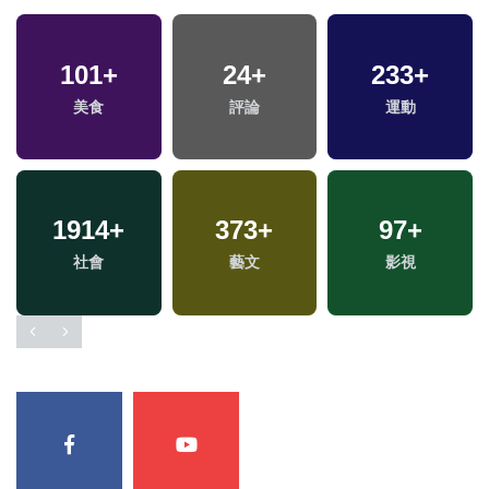
101
+
24
+
233
+
美食
評論
運動
1914
+
373
+
97
+
專
社會
藝文
影視