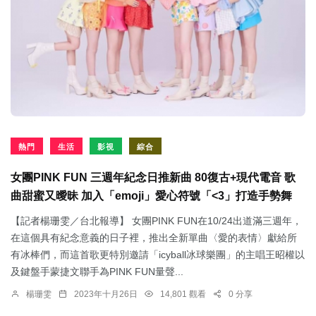
熱門
生活
影視
綜合
女團PINK FUN 三週年紀念日推新曲 80復古+現代電音 歌
曲甜蜜又曖昧 加入「emoji」愛心符號「<3」打造手勢舞
【記者楊珊雯／台北報導】 女團PINK FUN在10/24出道滿三週年，
在這個具有紀念意義的日子裡，推出全新單曲〈愛的表情〉獻給所
有冰棒們，而這首歌更特別邀請「icyball冰球樂團」的主唱王昭權以
及鍵盤手蒙捷文聯手為PINK FUN量聲...
楊珊雯
2023年十月26日
14,801 觀看
0 分享