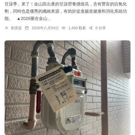
甘藷季」來了！金山區出產的甘藷營養價值高，含有豐富的抗氧化
劑，同時也是優秀的纖維來源，有助於促進腸道健康和消化系統功
能。 ▲2026樂在金山...
劉奕廷
2026年八月04日
1,400 觀看
0 分享