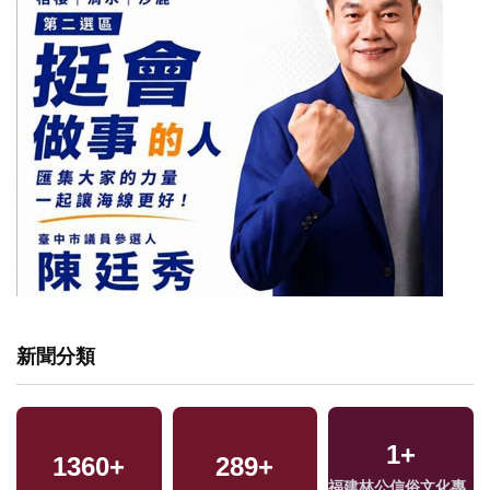
新聞分類
3
+
55
+
11
+
專
兩岸佛教文化交流專