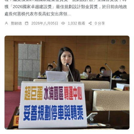
獲「2026國家卓越建設獎」最佳規劃設計類金質獎，於日前由地政
處長何憲棋代表市長高虹安出席領...
鄭銘德
2026年八月05日
1,032 觀看
0 分享