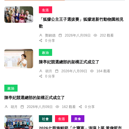
生活
「狐獴公主王子選拔賽」狐獴迷新竹動物園相見
歡
鄭銘德
2026年八月09日
202 觀看
0 分享
政治
陳亭妃競選總部的架構正式成立了
胡月
2026年八月09日
164 觀看
0 分享
政治
陳亭妃競選總部的架構正式成立了
胡月
2026年八月09日
162 觀看
0 分享
社會
生活
美食
2026七股海鮮節「七寶宴」澎湃上菜 黃偉哲市