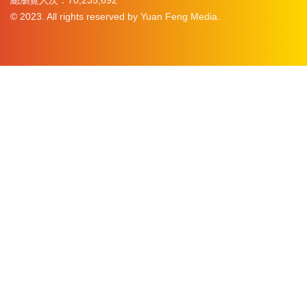
總瀏覽人次：70,235,692
© 2023. All rights reserved by Yuan Feng Media.