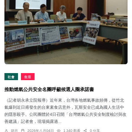
社會
生活
推動燃氣公共安全名團呼籲候選人圈承諾書
（記者胡永承立院報導）近年來，台灣各地燃氣事故頻傳，從竹北
氣爆到近日甫發生的台東素食店意外，瓦斯安全已成為國人生活中
的隱形殺手。公民團體於4日召開「台灣燃氣公共安全制度檢討與改
善建議」記者會，現場揭露過...
胡月
2026年八月04日
1,340 觀看
0 分享