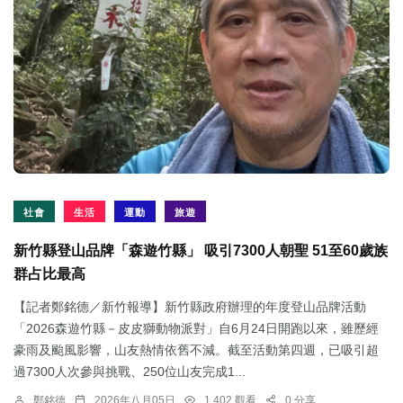
社會
生活
運動
旅遊
新竹縣登山品牌「森遊竹縣」 吸引7300人朝聖 51至60歲族
群占比最高
【記者鄭銘德／新竹報導】新竹縣政府辦理的年度登山品牌活動
「2026森遊竹縣－皮皮獅動物派對」自6月24日開跑以來，雖歷經
豪雨及颱風影響，山友熱情依舊不減。截至活動第四週，已吸引超
過7300人次參與挑戰、250位山友完成1...
鄭銘德
2026年八月05日
1,402 觀看
0 分享