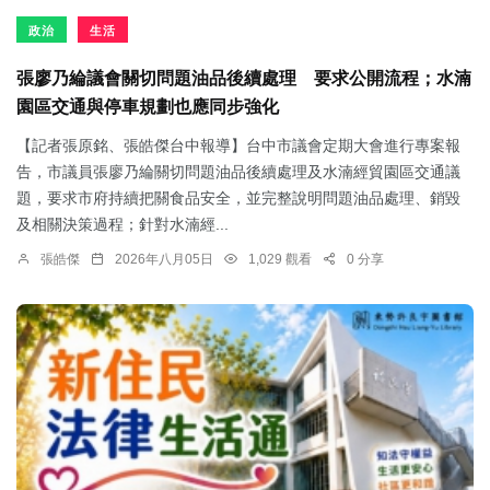
政治
生活
張廖乃綸議會關切問題油品後續處理 要求公開流程；水湳
園區交通與停車規劃也應同步強化
【記者張原銘、張皓傑台中報導】台中市議會定期大會進行專案報
告，市議員張廖乃綸關切問題油品後續處理及水湳經貿園區交通議
題，要求市府持續把關食品安全，並完整說明問題油品處理、銷毀
及相關決策過程；針對水湳經...
張皓傑
2026年八月05日
1,029 觀看
0 分享