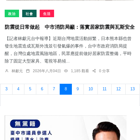
政治
社會
生活
防震從日常做起 中市消防局籲：落實居家防震與瓦斯安全
【記者林獻元台中報導】近期台灣地震活動頻繁，日本熊本縣也曾
發生地震造成瓦斯外洩並引發氣爆的事件，台中市政府消防局提
醒，台灣位處地震風險地區，民眾應提前做好居家防震整備，平時
除了固定大型家具、電視等易傾...
林獻元
2026年八月04日
1,185 觀看
0 分享
3
4
5
6
7
8
9
10
11
12
13