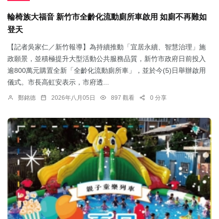
輪椅族大福音 新竹市全齡化流動廁所車啟用 如廁不再難如
登天
【記者吳家仁／新竹報導】為持續推動「宜居永續、智慧治理」施
政願景，並積極提升大型活動公共服務品質，新竹市政府日前投入
逾800萬元購置全新「全齡化流動廁所車」，並於今(5)日舉辦啟用
儀式。市長高虹安表示，市府透...
鄭銘德
2026年八月05日
897 觀看
0 分享