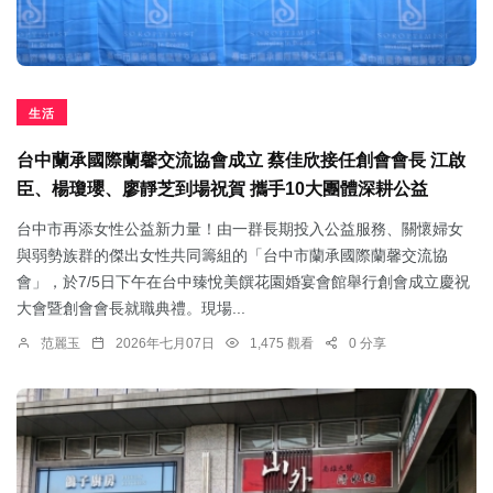
生活
台中蘭承國際蘭馨交流協會成立 蔡佳欣接任創會會長 江啟
臣、楊瓊瓔、廖靜芝到場祝賀 攜手10大團體深耕公益
台中市再添女性公益新力量！由一群長期投入公益服務、關懷婦女
與弱勢族群的傑出女性共同籌組的「台中市蘭承國際蘭馨交流協
會」，於7/5日下午在台中臻悅美饌花園婚宴會館舉行創會成立慶祝
大會暨創會會長就職典禮。現場...
范麗玉
2026年七月07日
1,475 觀看
0 分享