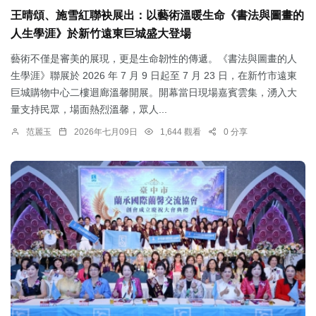
王晴頌、施雪紅聯袂展出：以藝術溫暖生命《書法與圖畫的
人生學涯》於新竹遠東巨城盛大登場
藝術不僅是審美的展現，更是生命韌性的傳遞。《書法與圖畫的人
生學涯》聯展於 2026 年 7 月 9 日起至 7 月 23 日，在新竹市遠東
巨城購物中心二樓迴廊溫馨開展。開幕當日現場嘉賓雲集，湧入大
量支持民眾，場面熱烈溫馨，眾人...
范麗玉
2026年七月09日
1,644 觀看
0 分享