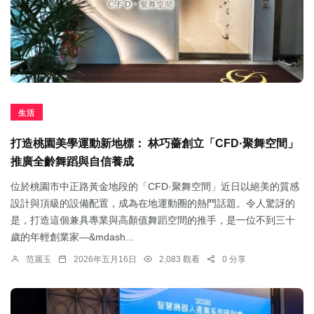
生活
打造桃園美學運動新地標： 林巧薔創立「CFD·聚舞空間」
推廣全齡舞蹈與自信養成
位於桃園市中正路黃金地段的「CFD·聚舞空間」近日以絕美的質感
設計與頂級的設備配置，成為在地運動圈的熱門話題。令人驚訝的
是，打造這個兼具專業與高顏值舞蹈空間的推手，是一位不到三十
歲的年輕創業家—&mdash...
范麗玉
2026年五月16日
2,083 觀看
0 分享