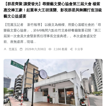
【群星齊聚 讓愛發光】尋樂藝文愛心協會第三屆大會 楊紫
惠交棒王豪！起重車大王胡漢龑、影視群星與舞團打造頂級
藝文公益盛宴
【范麗玉記者 新竹報導】 以藝文為橋樑、用愛心溫暖社會的「尋
樂藝文愛心協會」，於6/6晚間六點在竹北春耕餐廳隆重召開「第三
屆第一次會員大會暨新舊任理事長交接典禮」。本次盛會盛況空
前、座無虛席，現場...
范麗玉
2026年六月08日
2,166 觀看
0 分享