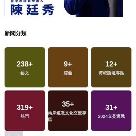
新聞分類
238
+
9
+
12
+
藝文
綜藝
海峽論壇專區
35
+
319
+
31
+
專
兩岸道教文化交流專
兩
熱門
2024立委選戰
區
區