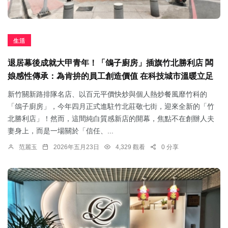
生活
退居幕後成就大甲青年！「鴿子廚房」插旗竹北勝利店 闆
娘感性傳承：為肯拚的員工創造價值 在科技城市溫暖立足
新竹關新路排隊名店、以百元平價快炒與個人熱炒餐風靡竹科的
「鴿子廚房」，今年四月正式進駐竹北莊敬七街，迎來全新的「竹
北勝利店」！然而，這間純白質感新店的開幕，焦點不在創辦人夫
妻身上，而是一場關於「信任、...
范麗玉
2026年五月23日
4,329 觀看
0 分享