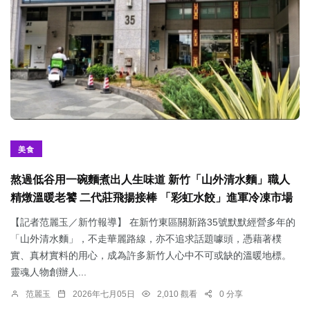
美食
熬過低谷用一碗麵煮出人生味道 新竹「山外清水麵」職人
精燉溫暖老饕 二代莊飛揚接棒 「彩虹水餃」進軍冷凍市場
【記者范麗玉／新竹報導】 在新竹東區關新路35號默默經營多年的
「山外清水麵」，不走華麗路線，亦不追求話題噱頭，憑藉著樸
實、真材實料的用心，成為許多新竹人心中不可或缺的溫暖地標。
靈魂人物創辦人...
范麗玉
2026年七月05日
2,010 觀看
0 分享