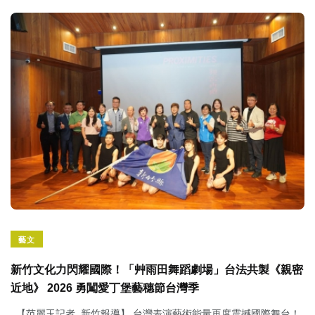
藝文
新竹文化力閃耀國際！「艸雨田舞蹈劇場」台法共製《親密
近地》 2026 勇闖愛丁堡藝穗節台灣季
【范麗玉記者 新竹報導】 台灣表演藝術能量再度震撼國際舞台！